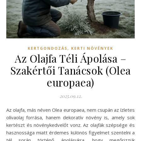
,
KERTGONDOZÁS
KERTI NÖVÉNYEK
Az Olajfa Téli Ápolása –
Szakértői Tanácsok (Olea
europaea)
2025.09.12.
Az olajfa, más néven Olea europaea, nem csupán az ízletes
olívaolaj forrása, hanem dekoratív növény is, amely sok
kertészt és növénykedvelőt vonz. Az olajfák szépsége és
hasznossága miatt érdemes különös figyelmet szentelni a
tél során történő ápolásukra, hogy megőrizzük