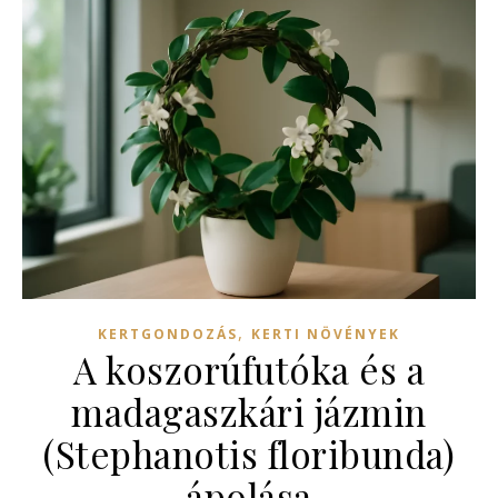
,
KERTGONDOZÁS
KERTI NÖVÉNYEK
A koszorúfutóka és a
madagaszkári jázmin
(Stephanotis floribunda)
ápolása