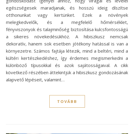
gondoskodást igényel ahhoz, hogy virágai és levelei
egészségesek maradjanak, és hosszú ideig díszítse
otthonunkat vagy kertünket. Ezek a növények
melegkedvelők, és a megfelelő hőmérséklet,
fényviszonyok és talajminőség biztosítása kulcsfontosságú
a sikeres növekedésükhöz. A hibiszkusz nemcsak
dekoratív, hanem sok esetben jótékony hatással is van a
környezetre. Számos fajtája létezik, mind a beltéri, mind a
kültéri kertészkedéshez, így érdemes megismerkedni a
különböző típusokkal és azok sajátosságaival. A cikk
következő részében áttekintjük a hibiszkusz gondozásának
alapvető lépéseit, valamint…
TOVÁBB