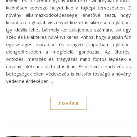
levelei és a szemet gyönyörködtető színárnyalatai miatt
különösen kedvező helyet kap a tájképi tervezésben. E
növény alkalmazkodóképessége lehetővé teszi, hogy
különböző éghajlati viszonyok között is sikeresen fejlődjön,
így ideális lehet bármely kerttulajdonos számára, aki egy
szép és karakteres növényt keres. Ahhoz, hogy a Japán fűz
egészséges maradjon és virágzó állapotban fejlődjön,
elengedhetetlen a megfelelő gondozás. Az ültetés,
öntözés, metszés és trágyázás mind fontos lépések a
növény jólétének biztosításában. Ezen kívül a kártevők és
betegségek elleni védekezés is kulcsfontosságú a növény
védelme érdekében.…
TOVÁBB