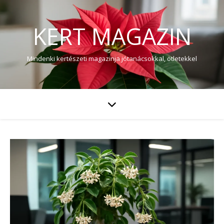
KERT MAGAZIN
Mindenki kertészeti magazinja jótanácsokkal, ötletekkel