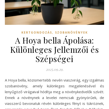
,
KERTGONDOZÁS
SZOBANÖVÉNYEK
A Hoya bella Ápolása:
Különleges Jellemzői és
Szépségei
2025.09.29.
A Hoya bella, közismertebb nevén viaszvirág, egy izgalmas
szobanövény, amely különleges megjelenésével és
lenyűgöző virágaival hódítja meg a növénykedvelők szívét.
Ennek a növénynek a levelei nemcsak gyönyörűek, de
viasszerű bevonatuk révén különleges fényt is tükröznek,