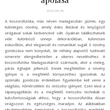
2025.09.29.
A koszorúfutóka, más néven madagaszkári jázmin, egy
különleges növény, amely édes illatával és lenyűgöző
virágaival sokak kedvencévé vált. Gyakran találkozhatunk
vele különböző ünnepi dekorációkban, különösen
esküvőkön, ahol eleganciát és romantikát sugall. E növény
gondozása nem bonyolult, de néhány alapvető tudnivaló
ismerete elengedhetetlen a sikeres neveléséhez. A
koszorúfutóka Madagaszkárról származik, ahol a meleg,
párás éghajlat jellemző. Ennek megfelelően a növény
igényei is a megfelelő környezethez igazodnak. Az
optimális gondozás érdekében figyelembe kell venni a
világítási, hőmérsékleti és öntözési igényeit. Ezen kívül a
tápanyagellátás és a megfelelő metszési technikák is
kulcsfontosságúak ahhoz, hogy a koszorúfutóka dúsan
virágozzon és egészséges maradjon. Az alábbiakban
részletesebben bemutatjuk a koszorúfutóka eredetét,