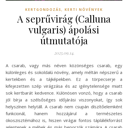
,
KERTGONDOZÁS
KERTI NÖVÉNYEK
A seprűvirág (Calluna
vulgaris) ápolási
útmutatója
2025.09.14.
A csarab, vagy más néven közönséges csarab, egy
különleges és sokoldalú növény, amely méltán népszerű a
kertekben és a tájképekben. Ez a törpecserje a
kifejezetten szép virágzása és az igénytelensége miatt
sok kertbarát kedvence. Különösen vonzó, hogy a csarab
jól bírja a szélsőséges időjárási viszonyokat, így sok
helyszínen helytáll. A csarab nem csupán díszítőelemként
funkcionál, hanem hozzájárul a természetes
ökoszisztémához is, hiszen virágai fontos táplálékforrást
jelentenek a méhek és más beporzók számára. A csarab