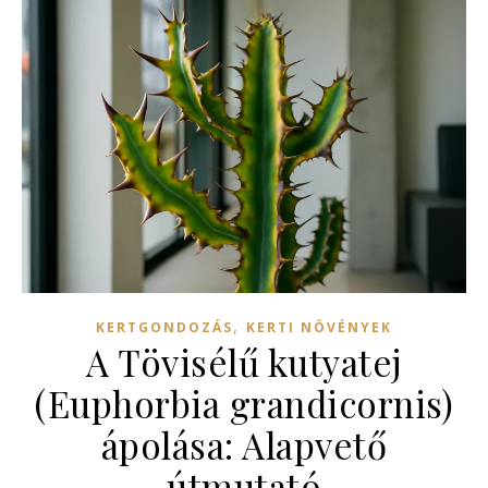
,
KERTGONDOZÁS
KERTI NÖVÉNYEK
A Tövisélű kutyatej
(Euphorbia grandicornis)
ápolása: Alapvető
útmutató