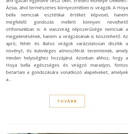
ami igazán egyedivé teszi őket. Eredeti élőhelye Délkelet-
Ázsia, ahol természetes környezetében is virágzik. A Hoya
bella nemcsak esztétikai értéket képvisel, hanem
megfelelő gondozás mellett könnyen nevelhető
otthonunkban is. A viaszvirág népszerűsége nemcsak a
megjelenésének, hanem a virágzásának is köszönhető. Az
apró, fehér és illatos virágok varázslatosan díszítik a
növényt, és különleges atmoszférát teremtenek, amely
minden helyiséghez hozzájárul. Azonban ahhoz, hogy a
Hoya bella egészséges és virágzó maradjon, fontos
betartani a gondozására vonatkozó alapelveket, amelyek
a…
TOVÁBB