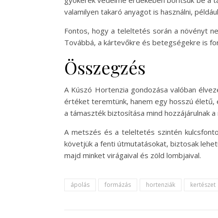
gyökerek védelme érdekében borítsuk be a tal
valamilyen takaró anyagot is használni, például
Fontos, hogy a teleltetés során a növényt n
Továbbá, a kártevőkre és betegségekre is fo
Összegzés
A Kúszó Hortenzia gondozása valóban élveze
értéket teremtünk, hanem egy hosszú életű, e
a támaszték biztosítása mind hozzájárulnak a
A metszés és a teleltetés szintén kulcsfon
követjük a fenti útmutatásokat, biztosak leh
majd minket virágaival és zöld lombjaival.
ápolás
formázás
hortenziák
kertészet