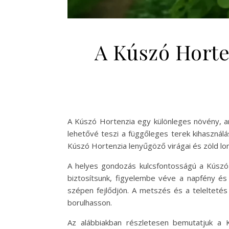
A Kúszó Horte
A Kúszó Hortenzia egy különleges növény, ame
lehetővé teszi a függőleges terek kihasználá
Kúszó Hortenzia lenyűgöző virágai és zöld lo
A helyes gondozás kulcsfontosságú a Kúsz
biztosítsunk, figyelembe véve a napfény és
szépen fejlődjön. A metszés és a telelteté
borulhasson.
Az alábbiakban részletesen bemutatjuk a 