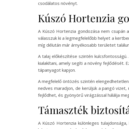
csodálatos növényt.
Kúszó Hortenzia g
A Kúszó Hortenzia gondozása nem csupán a 
válasszuk ki a legmegfelelőbb helyet a kertben
míg délután már árnyékosabb területet találun
A talaj előkészítése szintén kulcsfontosság
kialakítani, amely segíti a növény fejlődését
tápanyagot kapjon.
A megfelelő öntözés szintén elengedhetetlen.
nedves maradjon, de kerüljük a pangó vizet,
fejlődhet, és gyönyörű virágzással hálálja m
Támaszték biztosít
A Kúszó Hortenzia különleges tulajdonsága, 