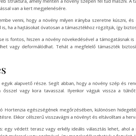
yéb struktúra, amely mentén a növény szépen fel tud mászni. A 
ással van a kert megjelenésére.
embe venni, hogy a növény milyen irányba szeretne kúszni, és 
s, ha a hajtásokat óvatosan a támasztékhoz rögzítjük, így biztosí
se is fontos, hiszen a növény növekedésével a támogatásnak is 
lhet vagy deformálódhat. Tehát a megfelelő támaszték biztos
és
gyik alapvető része. Segít abban, hogy a növény szép és ren
 ősszel vagy kora tavasszal. Ilyenkor vágjuk vissza a túlnő
szó Hortenzia egészségének megőrzésében, különösen hidegebb 
tésre. Ekkor célszerű visszavágni a növényt és eltávolítani a herv
es: egy védett terasz vagy erkély ideális választás lehet, ahol 