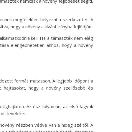
támaszték nemcsak a növény fejlődését segíti,
ennek megfelelően helyezni a szerkezetet. A
tva, hogy a növény a kívánt irányba fejlődjön.
alkalmazkodnia kell. Ha a támaszték nem elég
ítása elengedhetetlen ahhoz, hogy a növény
dezett formát mutasson. A legjobb időpont a
tt hajtásokat, hogy a növény szellősebb és
éghajlaton. Az ősz folyamán, az első fagyok
adt leveleket.
a növény részben védve van a hideg széltől. A