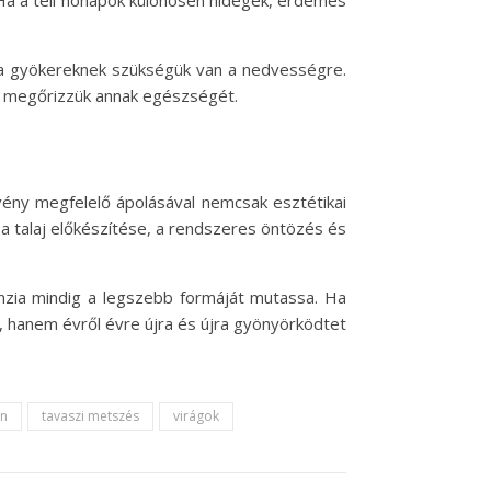
 Ha a téli hónapok különösen hidegek, érdemes
, a gyökereknek szükségük van a nedvességre.
gy megőrizzük annak egészségét.
ény megfelelő ápolásával nemcsak esztétikai
a talaj előkészítése, a rendszeres öntözés és
nzia mindig a legszebb formáját mutassa. Ha
, hanem évről évre újra és újra gyönyörködtet
n
tavaszi metszés
virágok