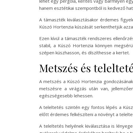
lehet egy pergola, kerítés vagy bármilyen eg
hanem esztétikai szempontból is kedvező hat
A támaszték kiválasztásakor érdemes figyel
Kúszó Hortenzia kúszását serkenthetjük azzal i
Ezen kívül a támaszték rendszeres ellenőrzé
stabil, a Kúszó Hortenzia könnyen megsérü
szépen kúszhasson, és díszíthesse a kertet.
Metszés és teleltet
A metszés a Kúszó Hortenzia gondozásának e
metszésre a virágzás után van, jellemzően
egészségesebb lehessen.
A teleltetés szintén egy fontos lépés a Kú
előtt érdemes felkészíteni a növényt a telelte
A teleltetés helyének kiválasztása is lényeg