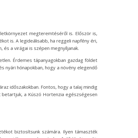
tkörnyezet megteremtéséről is. Először is,
ot is. A legideálisabb, ha reggeli napfény éri,
, és a virágai is szépen megnyíljanak.
etetlen. Érdemes tápanyagokban gazdag földet
zi és nyári hónapokban, hogy a növény elegendő
raz időszakokban. Fontos, hogy a talaj mindig
et betartjuk, a Kúszó Hortenzia egészségesen
ztékot biztosítsunk számára. Ilyen támaszték