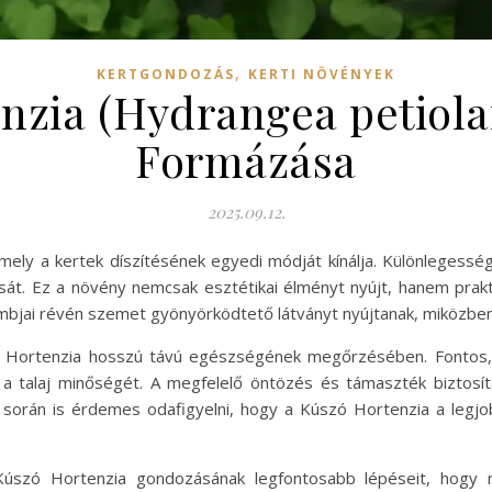
,
KERTGONDOZÁS
KERTI NÖVÉNYEK
nzia (Hydrangea petiolar
Formázása
2025.09.12.
ly a kertek díszítésének egyedi módját kínálja. Különlegessége
sát. Ez a növény nemcsak esztétikai élményt nyújt, hanem prakt
mbjai révén szemet gyönyörködtető látványt nyújtanak, miközben 
ó Hortenzia hosszú távú egészségének megőrzésében. Fontos, 
 a talaj minőségét. A megfelelő öntözés és támaszték biztosí
s során is érdemes odafigyelni, hogy a Kúszó Hortenzia a legj
Kúszó Hortenzia gondozásának legfontosabb lépéseit, hogy m