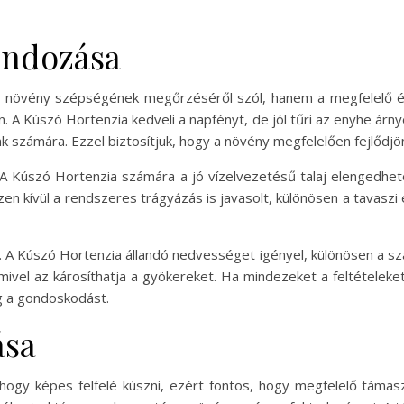
ondozása
növény szépségének megőrzéséről szól, hanem a megfelelő éle
. A Kúszó Hortenzia kedveli a napfényt, de jól tűri az enyhe árnyék
k számára. Ezzel biztosítjuk, hogy a növény megfelelően fejlődjön
ú. A Kúszó Hortenzia számára a jó vízelvezetésű talaj elengedh
. Ezen kívül a rendszeres trágyázás is javasolt, különösen a tavas
 A Kúszó Hortenzia állandó nedvességet igényel, különösen a szá
 mivel az károsíthatja a gyökereket. Ha mindezeket a feltételek
eg a gondoskodást.
ása
hogy képes felfelé kúszni, ezért fontos, hogy megfelelő támas