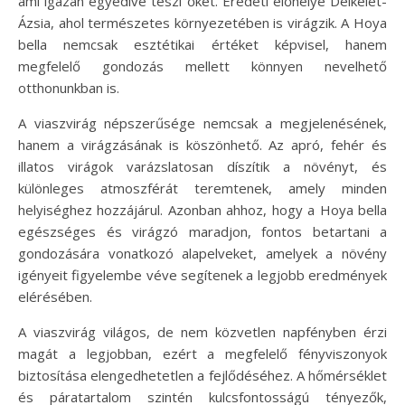
ami igazán egyedivé teszi őket. Eredeti élőhelye Délkelet-
Ázsia, ahol természetes környezetében is virágzik. A Hoya
bella nemcsak esztétikai értéket képvisel, hanem
megfelelő gondozás mellett könnyen nevelhető
otthonunkban is.
A viaszvirág népszerűsége nemcsak a megjelenésének,
hanem a virágzásának is köszönhető. Az apró, fehér és
illatos virágok varázslatosan díszítik a növényt, és
különleges atmoszférát teremtenek, amely minden
helyiséghez hozzájárul. Azonban ahhoz, hogy a Hoya bella
egészséges és virágzó maradjon, fontos betartani a
gondozására vonatkozó alapelveket, amelyek a növény
igényeit figyelembe véve segítenek a legjobb eredmények
elérésében.
A viaszvirág világos, de nem közvetlen napfényben érzi
magát a legjobban, ezért a megfelelő fényviszonyok
biztosítása elengedhetetlen a fejlődéséhez. A hőmérséklet
és páratartalom szintén kulcsfontosságú tényezők,