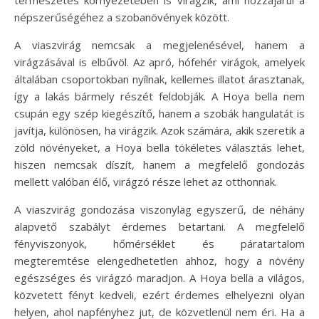
népszerűségéhez a szobanövények között.
A viaszvirág nemcsak a megjelenésével, hanem a
virágzásával is elbűvöl. Az apró, hófehér virágok, amelyek
általában csoportokban nyílnak, kellemes illatot árasztanak,
így a lakás bármely részét feldobják. A Hoya bella nem
csupán egy szép kiegészítő, hanem a szobák hangulatát is
javítja, különösen, ha virágzik. Azok számára, akik szeretik a
zöld növényeket, a Hoya bella tökéletes választás lehet,
hiszen nemcsak díszít, hanem a megfelelő gondozás
mellett valóban élő, virágzó része lehet az otthonnak.
A viaszvirág gondozása viszonylag egyszerű, de néhány
alapvető szabályt érdemes betartani. A megfelelő
fényviszonyok, hőmérséklet és páratartalom
megteremtése elengedhetetlen ahhoz, hogy a növény
egészséges és virágzó maradjon. A Hoya bella a világos,
közvetett fényt kedveli, ezért érdemes elhelyezni olyan
helyen, ahol napfényhez jut, de közvetlenül nem éri. Ha a