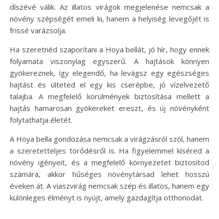
díszévé válik. Az illatos virágok megjelenése nemcsak a
növény szépségét emeli ki, hanem a helyiség levegőjét is
frissé varázsolja.
Ha szeretnéd szaporítani a Hoya bellát, jó hír, hogy ennek
folyamata viszonylag egyszerű. A hajtások könnyen
gyökereznek, így elegendő, ha levágsz egy egészséges
hajtást és ülteted el egy kis cserépbe, jó vízelvezető
talajba. A megfelelő körülmények biztosítása mellett a
hajtás hamarosan gyökereket ereszt, és új növényként
folytathatja életét.
A Hoya bella gondozása nemcsak a virágzásról szól, hanem
a szeretetteljes törődésről is. Ha figyelemmel kíséred a
növény igényeit, és a megfelelő környezetet biztosítod
számára, akkor hűséges növénytársad lehet hosszú
éveken át. A viaszvirág nemcsak szép és illatos, hanem egy
különleges élményt is nyújt, amely gazdagítja otthonodat.