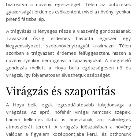
biztosítva a növény egészségét. Télen az öntözések
gyakoriságát érdemes csökkenteni, mivel a növény ilyenkor
pihenő fázisba lép.
A trágyázás is lényeges része a viaszvirág gondozásának.
Tavasztól őszig érdemes havonta egyszer egy
kiegyensúlyozott szobanövénytrágyát alkalmazni. Télen
azonban a trágyázást érdemes felfüggeszteni, hiszen a
növény ilyenkor nem igényli a tápanyagokat. A megfelelő
gondozás mellett a Hoya bella egészségesen nő és
virágzik, így folyamatosan élvezhetjük szépségét.
Virágzás és szaporítás
A Hoya bella egyik legcsodálatosabb tulajdonsága a
virágzása. Az apró, hófehér virágai nemcsak szépek,
hanem kellemes illatot is árasztanak, ami különleges
atmoszférát teremt. A virágzás időszakában a növény
valóban a figyelem középpontjába kerül, és otthonunk