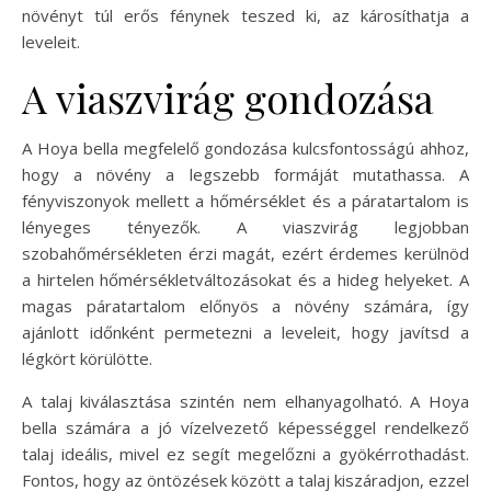
növényt túl erős fénynek teszed ki, az károsíthatja a
leveleit.
A viaszvirág gondozása
A Hoya bella megfelelő gondozása kulcsfontosságú ahhoz,
hogy a növény a legszebb formáját mutathassa. A
fényviszonyok mellett a hőmérséklet és a páratartalom is
lényeges tényezők. A viaszvirág legjobban
szobahőmérsékleten érzi magát, ezért érdemes kerülnöd
a hirtelen hőmérsékletváltozásokat és a hideg helyeket. A
magas páratartalom előnyös a növény számára, így
ajánlott időnként permetezni a leveleit, hogy javítsd a
légkört körülötte.
A talaj kiválasztása szintén nem elhanyagolható. A Hoya
bella számára a jó vízelvezető képességgel rendelkező
talaj ideális, mivel ez segít megelőzni a gyökérrothadást.
Fontos, hogy az öntözések között a talaj kiszáradjon, ezzel