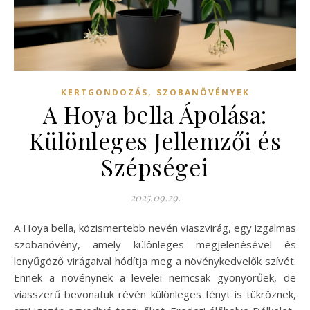
,
KERTGONDOZÁS
SZOBANÖVÉNYEK
A Hoya bella Ápolása:
Különleges Jellemzői és
Szépségei
2025.09.29.
A Hoya bella, közismertebb nevén viaszvirág, egy izgalmas
szobanövény, amely különleges megjelenésével és
lenyűgöző virágaival hódítja meg a növénykedvelők szívét.
Ennek a növénynek a levelei nemcsak gyönyörűek, de
viasszerű bevonatuk révén különleges fényt is tükröznek,