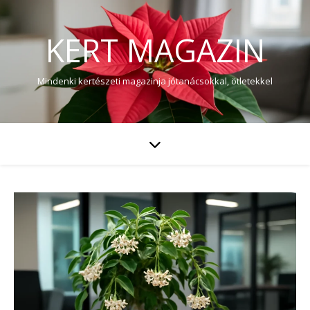
KERT MAGAZIN
Mindenki kertészeti magazinja jótanácsokkal, ötletekkel