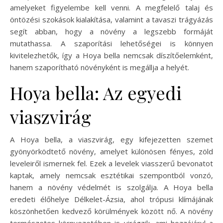
amelyeket figyelembe kell venni. A megfelelő talaj és
öntözési szokások kialakítása, valamint a tavaszi trágyázás
segít abban, hogy a növény a legszebb formáját
mutathassa. A szaporítási lehetőségei is könnyen
kivitelezhetők, így a Hoya bella nemcsak díszítőelemként,
hanem szaporítható növényként is megállja a helyét.
Hoya bella: Az egyedi
viaszvirág
A Hoya bella, a viaszvirág, egy kifejezetten szemet
gyönyörködtető növény, amelyet különösen fényes, zöld
leveleiről ismernek fel. Ezek a levelek viasszerű bevonatot
kaptak, amely nemcsak esztétikai szempontból vonzó,
hanem a növény védelmét is szolgálja. A Hoya bella
eredeti élőhelye Délkelet-Ázsia, ahol trópusi klímájának
köszönhetően kedvező körülmények között nő. A növény
természetes környezetében is virágzik, ami hozzájárul a