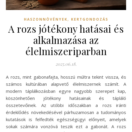
,
HASZONNÖVÉNYEK
KERTGONDOZÁS
A rozs jótékony hatásai és
alkalmazása az
élelmiszeriparban
2025.06.18.
A rozs, mint gabonafajta, hosszú múltra tekint vissza, és
számos kultúrában alapvető élelmiszernek számít. A
modern táplálkozásban egyre nagyobb szerepet kap,
köszönhetően jótékony hatásainak és tápláló
összetevőinek. Az utóbbi időszakban a rozs iránti
érdeklődés növekedésével párhuzamosan a tudományos
kutatások is felfedték egészségügyi előnyeit, amelyek
sokak számára vonzóvá teszik ezt a gabonát. A rozs