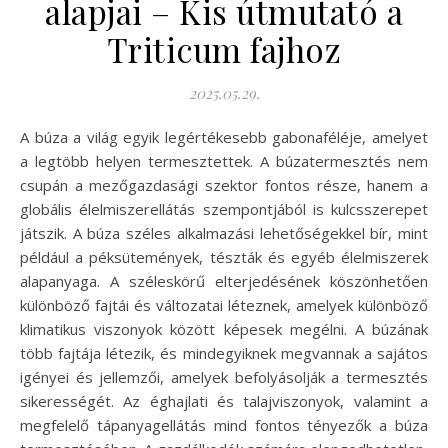
alapjai – Kis útmutató a
Triticum fajhoz
2025.05.29.
A búza a világ egyik legértékesebb gabonaféléje, amelyet
a legtöbb helyen termesztettek. A búzatermesztés nem
csupán a mezőgazdasági szektor fontos része, hanem a
globális élelmiszerellátás szempontjából is kulcsszerepet
játszik. A búza széles alkalmazási lehetőségekkel bír, mint
például a péksütemények, tészták és egyéb élelmiszerek
alapanyaga. A széleskörű elterjedésének köszönhetően
különböző fajtái és változatai léteznek, amelyek különböző
klimatikus viszonyok között képesek megélni. A búzának
több fajtája létezik, és mindegyiknek megvannak a sajátos
igényei és jellemzői, amelyek befolyásolják a termesztés
sikerességét. Az éghajlati és talajviszonyok, valamint a
megfelelő tápanyagellátás mind fontos tényezők a búza