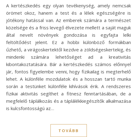
A kertészkedés egy olyan tevékenység, amely nemcsak
örömet okoz, hanem a test és a lélek egészségére is
jótékony hatással van. Az emberek számára a természet
közelsége és a friss levegő élvezete mellett a saját maguk
által nevelt növények gondozása is egyfajta lelki
feltöltődést jelent. Ez a hobbi különböző formákban
űzhető, a virágoskertektől kezdve a zöldségeskertekig, és
mindenki számára lehetőséget ad a kreativitás
kibontakoztatására. Bár a kertészkedés számos előnnyel
jár, fontos figyelembe venni, hogy fizikailag is megterhelő
lehet. A különféle mozdulatok és a hosszan tartó munka
során a testünket különféle kihívások érik. A rendszeres
fizikai aktivitás segíthet a fitnesz fenntartásában, de a
megfelelő táplálkozás és a táplálékkiegészítők alkalmazása
is kulcsfontosságú az…
TOVÁBB