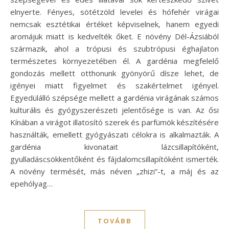
elnyerte. Fényes, sötétzöld levelei és hófehér virágai
nemcsak esztétikai értéket képviselnek, hanem egyedi
aromájuk miatt is kedvelték őket. E növény Dél-Ázsiából
származik, ahol a trópusi és szubtrópusi éghajlaton
természetes környezetében él. A gardénia megfelelő
gondozás mellett otthonunk gyönyörű dísze lehet, de
igényei miatt figyelmet és szakértelmet igényel.
Egyedülálló szépsége mellett a gardénia virágának számos
kulturális és gyógyszerészeti jelentősége is van. Az ősi
Kínában a virágot illatosító szerek és parfümök készítésére
használták, emellett gyógyászati célokra is alkalmazták. A
gardénia kivonatait lázcsillapítóként,
gyulladáscsökkentőként és fájdalomcsillapítóként ismerték.
A növény termését, más néven „zhizi”-t, a máj és az
epehólyag…
TOVÁBB