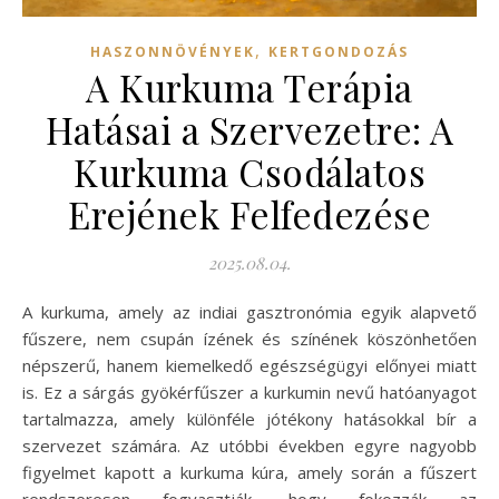
,
HASZONNÖVÉNYEK
KERTGONDOZÁS
A Kurkuma Terápia
Hatásai a Szervezetre: A
Kurkuma Csodálatos
Erejének Felfedezése
2025.08.04.
A kurkuma, amely az indiai gasztronómia egyik alapvető
fűszere, nem csupán ízének és színének köszönhetően
népszerű, hanem kiemelkedő egészségügyi előnyei miatt
is. Ez a sárgás gyökérfűszer a kurkumin nevű hatóanyagot
tartalmazza, amely különféle jótékony hatásokkal bír a
szervezet számára. Az utóbbi években egyre nagyobb
figyelmet kapott a kurkuma kúra, amely során a fűszert
rendszeresen fogyasztják, hogy fokozzák az