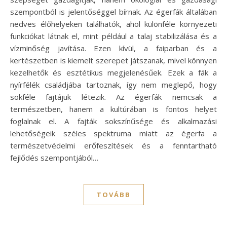
szempontból is jelentőséggel bírnak. Az égerfák általában
nedves élőhelyeken találhatók, ahol különféle környezeti
funkciókat látnak el, mint például a talaj stabilizálása és a
vízminőség javítása. Ezen kívül, a faiparban és a
kertészetben is kiemelt szerepet játszanak, mivel könnyen
kezelhetők és esztétikus megjelenésűek. Ezek a fák a
nyírfélék családjába tartoznak, így nem meglepő, hogy
sokféle fajtájuk létezik. Az égerfák nemcsak a
természetben, hanem a kultúrában is fontos helyet
foglalnak el. A fajták sokszínűsége és alkalmazási
lehetőségeik széles spektruma miatt az égerfa a
természetvédelmi erőfeszítések és a fenntartható
fejlődés szempontjából…
TOVÁBB