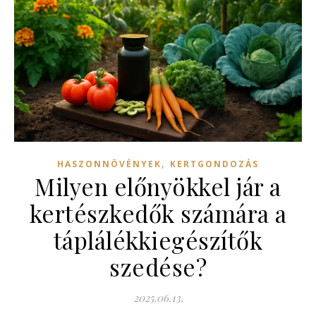
,
HASZONNÖVÉNYEK
KERTGONDOZÁS
Milyen előnyökkel jár a
kertészkedők számára a
táplálékkiegészítők
szedése?
2025.06.13.