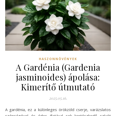
HASZONNÖVÉNYEK
A Gardénia (Gardenia
jasminoides) ápolása:
Kimerítő útmutató
2025.05.16.
A gardénia, ez a különleges örökzöld cserje, varázslatos
szépségével és édes illatával sok kertészkedő szívét