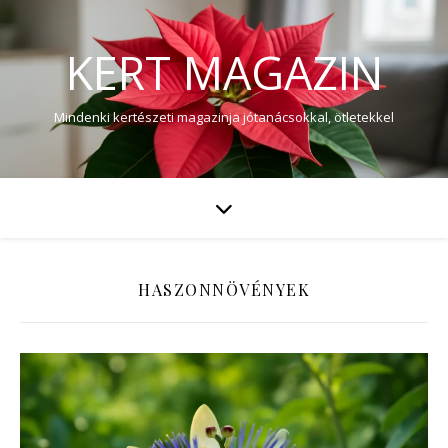
KERT MAGAZIN
Mindenki kertészeti magazinja jótanácsokkal, ötletekkel
HASZONNÖVÉNYEK