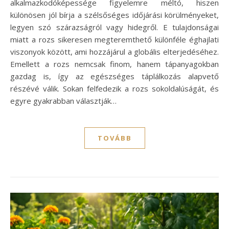
alkalmazkodóképessége figyelemre méltó, hiszen
különösen jól bírja a szélsőséges időjárási körülményeket,
legyen szó szárazságról vagy hidegről. E tulajdonságai
miatt a rozs sikeresen megteremthető különféle éghajlati
viszonyok között, ami hozzájárul a globális elterjedéséhez.
Emellett a rozs nemcsak finom, hanem tápanyagokban
gazdag is, így az egészséges táplálkozás alapvető
részévé válik. Sokan felfedezik a rozs sokoldalúságát, és
egyre gyakrabban választják…
TOVÁBB