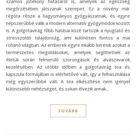
számos jótékony hatásáról is, amelyek az egészség
megőrzésében játszanak szerepet. Ez a növény már
régóta része a hagyományos gyógyászatnak, és egyre
népszerűbbé válik a modern alternatív gyógymódok között
is. A golgotavirág főbb hatásai közé tartozik a nyugtató és
stresszoldó tulajdonság, ami különösen fontos a mai
rohanó világban. Az emberek egyre inkább keresik azokat a
természetes megoldásokat, amelyek segíthetnek az
életük során felmerülő szorongások és alvászavarok
kezelésében. Az utóbbi időben a golgotavirág tea és
kapszula formájában is elérhetővé vált, így a felhasználása
még egyszerűbbé vált. A tea elkészítése nem igényel
különösebb nehézséget, és sokan élvezik annak…
TOVÁBB