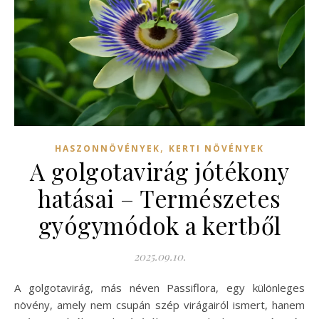
,
HASZONNÖVÉNYEK
KERTI NÖVÉNYEK
A golgotavirág jótékony
hatásai – Természetes
gyógymódok a kertből
2025.09.10.
A golgotavirág, más néven Passiflora, egy különleges
növény, amely nem csupán szép virágairól ismert, hanem