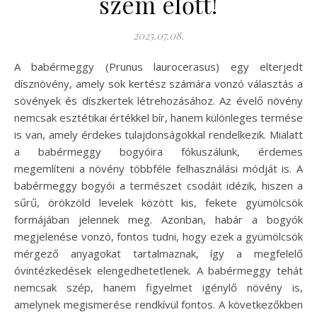
szem előtt!
2025.07.08.
A babérmeggy (Prunus laurocerasus) egy elterjedt
dísznövény, amely sok kertész számára vonzó választás a
sövények és díszkertek létrehozásához. Az évelő növény
nemcsak esztétikai értékkel bír, hanem különleges termése
is van, amely érdekes tulajdonságokkal rendelkezik. Mialatt
a babérmeggy bogyóira fókuszálunk, érdemes
megemlíteni a növény többféle felhasználási módját is. A
babérmeggy bogyói a természet csodáit idézik, hiszen a
sűrű, örökzöld levelek között kis, fekete gyümölcsök
formájában jelennek meg. Azonban, habár a bogyók
megjelenése vonzó, fontos tudni, hogy ezek a gyümölcsök
mérgező anyagokat tartalmaznak, így a megfelelő
óvintézkedések elengedhetetlenek. A babérmeggy tehát
nemcsak szép, hanem figyelmet igénylő növény is,
amelynek megismerése rendkívül fontos. A következőkben