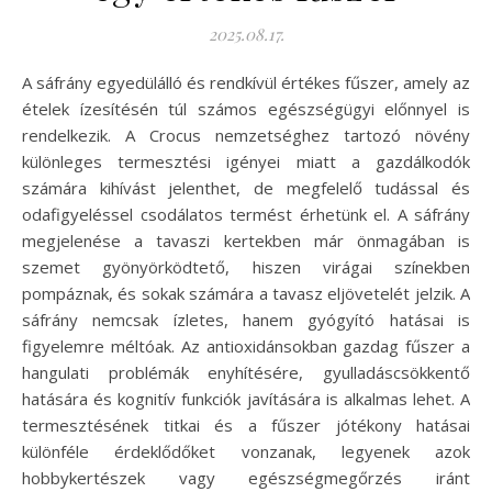
2025.08.17.
A sáfrány egyedülálló és rendkívül értékes fűszer, amely az
ételek ízesítésén túl számos egészségügyi előnnyel is
rendelkezik. A Crocus nemzetséghez tartozó növény
különleges termesztési igényei miatt a gazdálkodók
számára kihívást jelenthet, de megfelelő tudással és
odafigyeléssel csodálatos termést érhetünk el. A sáfrány
megjelenése a tavaszi kertekben már önmagában is
szemet gyönyörködtető, hiszen virágai színekben
pompáznak, és sokak számára a tavasz eljövetelét jelzik. A
sáfrány nemcsak ízletes, hanem gyógyító hatásai is
figyelemre méltóak. Az antioxidánsokban gazdag fűszer a
hangulati problémák enyhítésére, gyulladáscsökkentő
hatására és kognitív funkciók javítására is alkalmas lehet. A
termesztésének titkai és a fűszer jótékony hatásai
különféle érdeklődőket vonzanak, legyenek azok
hobbykertészek vagy egészségmegőrzés iránt