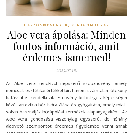
,
HASZONNÖVÉNYEK
KERTGONDOZÁS
Aloe vera ápolása: Minden
fontos információ, amit
érdemes ismerned!
2025.05.18.
Az Aloe vera rendkívül népszerű szobanövény, amely
nemcsak esztétikai értékkel bír, hanem számtalan jótékony
hatással is rendelkezik. E növény különleges képességei
közé tartozik a bőr hidratálása és gyógyítása, amely miatt
sokan használják bőrápolási termékek alapanyagaként. Az
Aloe vera gondozása viszonylag egyszerű, de néhány
alapvető szempontot érdemes figyelembe venni annak
érdekében, hogy a növény egészségesen fejlődjön. Az