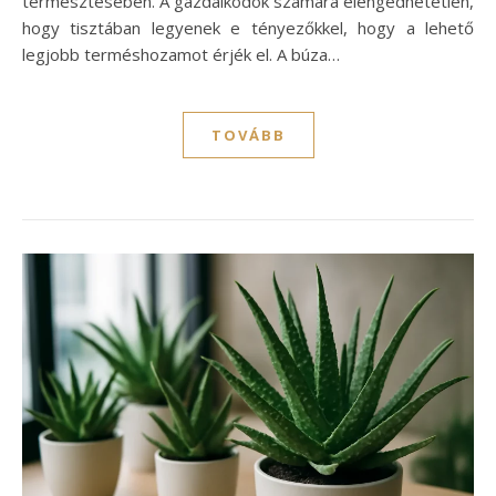
termesztésében. A gazdálkodók számára elengedhetetlen,
hogy tisztában legyenek e tényezőkkel, hogy a lehető
legjobb terméshozamot érjék el. A búza…
TOVÁBB