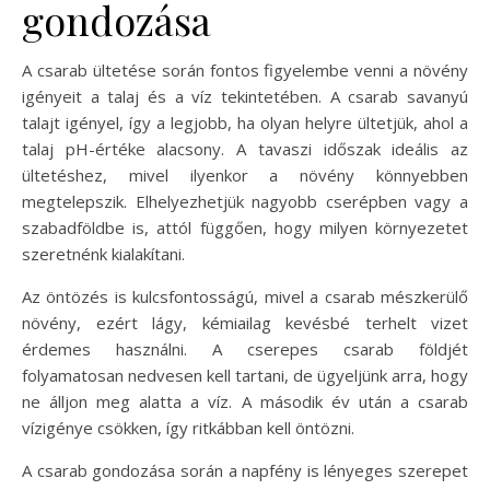
gondozása
A csarab ültetése során fontos figyelembe venni a növény
igényeit a talaj és a víz tekintetében. A csarab savanyú
talajt igényel, így a legjobb, ha olyan helyre ültetjük, ahol a
talaj pH-értéke alacsony. A tavaszi időszak ideális az
ültetéshez, mivel ilyenkor a növény könnyebben
megtelepszik. Elhelyezhetjük nagyobb cserépben vagy a
szabadföldbe is, attól függően, hogy milyen környezetet
szeretnénk kialakítani.
Az öntözés is kulcsfontosságú, mivel a csarab mészkerülő
növény, ezért lágy, kémiailag kevésbé terhelt vizet
érdemes használni. A cserepes csarab földjét
folyamatosan nedvesen kell tartani, de ügyeljünk arra, hogy
ne álljon meg alatta a víz. A második év után a csarab
vízigénye csökken, így ritkábban kell öntözni.
A csarab gondozása során a napfény is lényeges szerepet