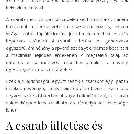
jól bírja a szélsőséges időjárási viszonyokat, így sok
helyszínen helytáll.
A csarab nem csupán díszítőelemként funkcionál, hanem
hozzájárul a természetes ökoszisztémához is, hiszen
virágai fontos táplálékforrást jelentenek a méhek és más
beporzók számára. A csarab ültetése és gondozása
egyszerű, ám néhány alapvető szabályt érdemes betartani
a maximális fejlődés érdekében. A megfelelő talaj, az
öntözés és a metszés mind hozzájárulnak a növény
egészségéhez és szépségéhez.
Ezek a tulajdonságok együtt teszik a csarabot egy igazán
értékes növénnyé, amely színt és életet visz a kertekbe.
Legyen szó sziklakertekről vagy balkonládákról, a csarab
sokféleképpen felhasználható, és bármelyik kert ékessége
lehet.
A csarab ültetése és