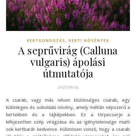
,
KERTGONDOZÁS
KERTI NÖVÉNYEK
A seprűvirág (Calluna
vulgaris) ápolási
útmutatója
2025.09.14.
A csarab, vagy más néven közönséges csarab, egy
különleges és sokoldalú növény, amely méltán népszerű a
kertekben és a tájképekben. Ez a törpecserje a
kifejezetten szép virágzása és az igénytelensége miatt
sok kertbarát kedvence. Különösen vonzó, hogy a csarab