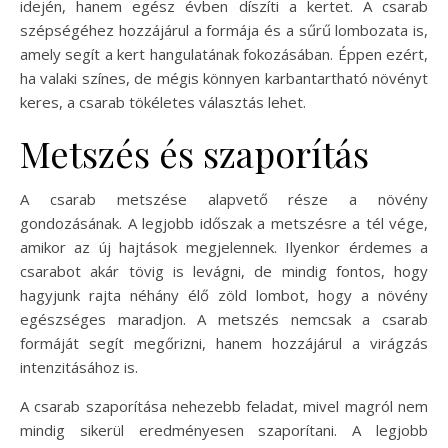
idején, hanem egész évben díszíti a kertet. A csarab
szépségéhez hozzájárul a formája és a sűrű lombozata is,
amely segít a kert hangulatának fokozásában. Éppen ezért,
ha valaki színes, de mégis könnyen karbantartható növényt
keres, a csarab tökéletes választás lehet.
Metszés és szaporítás
A csarab metszése alapvető része a növény
gondozásának. A legjobb időszak a metszésre a tél vége,
amikor az új hajtások megjelennek. Ilyenkor érdemes a
csarabot akár tövig is levágni, de mindig fontos, hogy
hagyjunk rajta néhány élő zöld lombot, hogy a növény
egészséges maradjon. A metszés nemcsak a csarab
formáját segít megőrizni, hanem hozzájárul a virágzás
intenzitásához is.
A csarab szaporítása nehezebb feladat, mivel magról nem
mindig sikerül eredményesen szaporítani. A legjobb