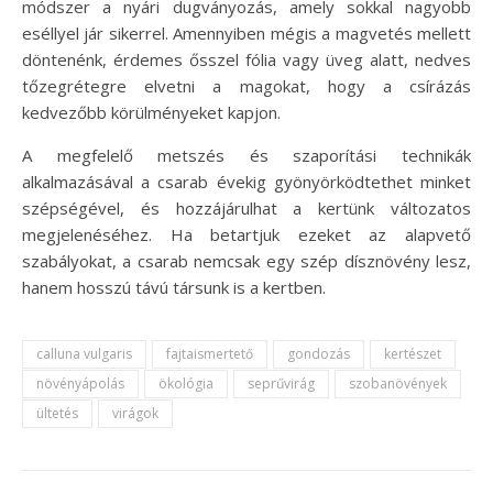
módszer a nyári dugványozás, amely sokkal nagyobb
eséllyel jár sikerrel. Amennyiben mégis a magvetés mellett
döntenénk, érdemes ősszel fólia vagy üveg alatt, nedves
tőzegrétegre elvetni a magokat, hogy a csírázás
kedvezőbb körülményeket kapjon.
A megfelelő metszés és szaporítási technikák
alkalmazásával a csarab évekig gyönyörködtethet minket
szépségével, és hozzájárulhat a kertünk változatos
megjelenéséhez. Ha betartjuk ezeket az alapvető
szabályokat, a csarab nemcsak egy szép dísznövény lesz,
hanem hosszú távú társunk is a kertben.
calluna vulgaris
fajtaismertető
gondozás
kertészet
növényápolás
ökológia
seprűvirág
szobanövények
ültetés
virágok