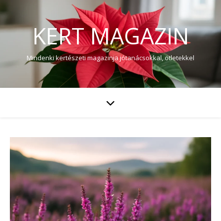
KERT MAGAZIN
Mindenki kertészeti magazinja jótanácsokkal, ötletekkel