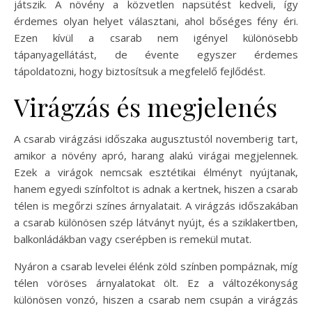
játszik. A növény a közvetlen napsütést kedveli, így
érdemes olyan helyet választani, ahol bőséges fény éri.
Ezen kívül a csarab nem igényel különösebb
tápanyagellátást, de évente egyszer érdemes
tápoldatozni, hogy biztosítsuk a megfelelő fejlődést.
Virágzás és megjelenés
A csarab virágzási időszaka augusztustól novemberig tart,
amikor a növény apró, harang alakú virágai megjelennek.
Ezek a virágok nemcsak esztétikai élményt nyújtanak,
hanem egyedi színfoltot is adnak a kertnek, hiszen a csarab
télen is megőrzi színes árnyalatait. A virágzás időszakában
a csarab különösen szép látványt nyújt, és a sziklakertben,
balkonládákban vagy cserépben is remekül mutat.
Nyáron a csarab levelei élénk zöld színben pompáznak, míg
télen vöröses árnyalatokat ölt. Ez a változékonyság
különösen vonzó, hiszen a csarab nem csupán a virágzás