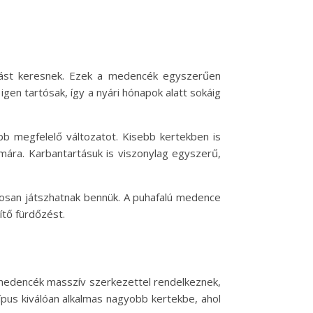
dást keresnek. Ezek a medencék egyszerűen
gen tartósak, így a nyári hónapok alatt sokáig
bb megfelelő változatot. Kisebb kertekben is
zámára. Karbantartásuk is viszonylag egyszerű,
gosan játszhatnak bennük. A puhafalú medence
ítő fürdőzést.
 medencék masszív szerkezettel rendelkeznek,
típus kiválóan alkalmas nagyobb kertekbe, ahol