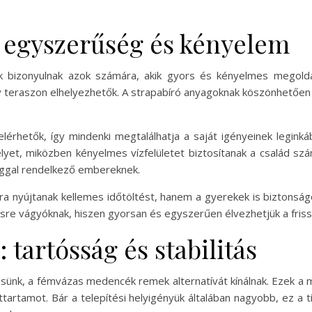
 egyszerűség és kényelem
ak bizonyulnak azok számára, akik gyors és kényelmes megol
 teraszon elhelyezhetők. A strapabíró anyagoknak köszönhetően i
érhetők, így mindenki megtalálhatja a saját igényeinek leginká
helyet, miközben kényelmes vízfelületet biztosítanak a család s
ággal rendelkező embereknek.
 nyújtanak kellemes időtöltést, hanem a gyerekek is biztonsá
nésre vágyóknak, hiszen gyorsan és egyszerűen élvezhetjük a friss
tartósság és stabilitás
ünk, a fémvázas medencék remek alternatívát kínálnak. Ezek a
ettartamot. Bár a telepítési helyigényük általában nagyobb, ez a 