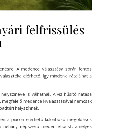
ári felfrissülés
n
ihenésre. A medence választása során fontos
álasztéka elérhető, így mindenki rátalálhat a
elyszínévé is válhatnak. A víz hűsítő hatása
 A megfelelő medence kiválasztásával nemcsak
badtéri helyszínnek.
szen a piacon elérhető különböző megoldások
nk néhány népszerű medencetípust, amelyek