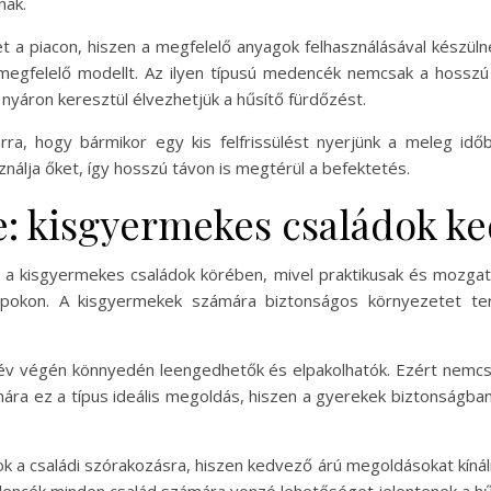
nak.
 a piacon, hiszen a megfelelő anyagok felhasználásával készü
megfelelő modellt. Az ilyen típusú medencék nemcsak a hosszú 
 nyáron keresztül élvezhetjük a hűsítő fürdőzést.
, hogy bármikor egy kis felfrissülést nyerjünk a meleg időb
nálja őket, így hosszú távon is megtérül a befektetés.
e: kisgyermekes családok k
a kisgyermekes családok körében, mivel praktikusak és mozgath
 napokon. A kisgyermekek számára biztonságos környezetet te
 év végén könnyedén leengedhetők és elpakolhatók. Ezért nemcs
mára ez a típus ideális megoldás, hiszen a gyerekek biztonságban
k a családi szórakozásra, hiszen kedvező árú megoldásokat kínál