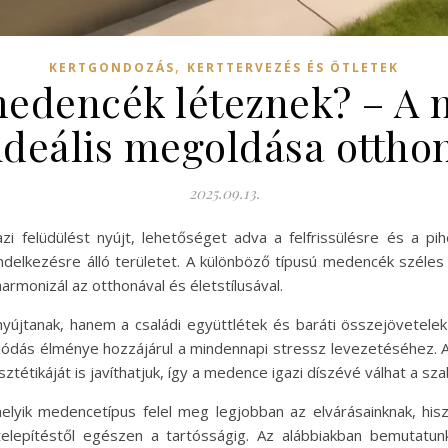
,
KERTGONDOZÁS
KERTTERVEZÉS ÉS ÖTLETEK
edencék léteznek? – A ny
ideális megoldása ottho
2025.09.13.
i felüdülést nyújt, lehetőséget adva a felfrissülésre és a p
ndelkezésre álló területet. A különböző típusú medencék széles v
monizál az otthonával és életstílusával.
jtanak, hanem a családi együttlétek és baráti összejövetelek h
olódás élménye hozzájárul a mindennapi stressz levezetéséhez.
tétikáját is javíthatjuk, így a medence igazi díszévé válhat a sza
lyik medencetípus felel meg legjobban az elvárásainknak, hi
telepítéstől egészen a tartósságig. Az alábbiakban bemutatu