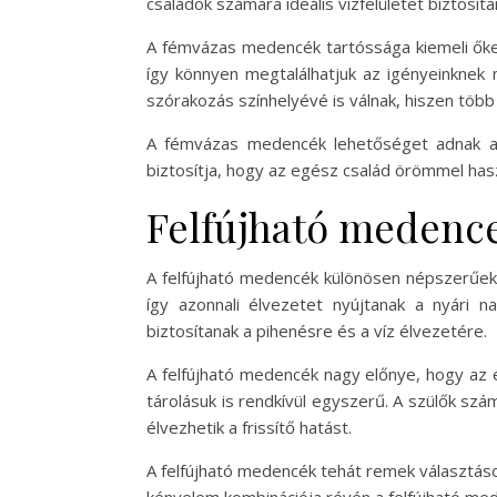
családok számára ideális vízfelületet biztosíta
A fémvázas medencék tartóssága kiemeli őket
így könnyen megtalálhatjuk az igényeinknek 
szórakozás színhelyévé is válnak, hiszen több
A fémvázas medencék lehetőséget adnak arra
biztosítja, hogy az egész család örömmel hasz
Felfújható medenc
A felfújható medencék különösen népszerűek 
így azonnali élvezetet nyújtanak a nyári
biztosítanak a pihenésre és a víz élvezetére.
A felfújható medencék nagy előnye, hogy az
tárolásuk is rendkívül egyszerű. A szülők szá
élvezhetik a frissítő hatást.
A felfújható medencék tehát remek választáso