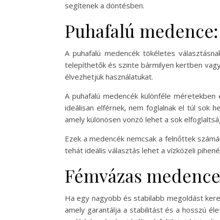
segítenek a döntésben.
Puhafalú medence:
A puhafalú medencék tökéletes választásn
telepíthetők és szinte bármilyen kertben vagy
élvezhetjük használatukat.
A puhafalú medencék különféle méretekben el
ideálisan elférnek, nem foglalnak el túl sok 
amely különösen vonzó lehet a sok elfoglalts
Ezek a medencék nemcsak a felnőttek számára
tehát ideális választás lehet a vízközeli pihe
Fémvázas medence: 
Ha egy nagyobb és stabilabb megoldást keres
amely garantálja a stabilitást és a hosszú él