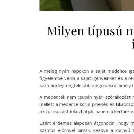
Milyen típusú m
A meleg nyári napokon a saját medence igaz
figyelembe venni a saját igényeinket és a re
számára legmegfelelőbb megoldásra, amely har
A medencék nem csupán nyári szórakozást nyú
mellett a medence körüli pihenés és kikapcs
a szórakozást fokozhatjuk, hanem a kertünk esz
Ezért érdemes alaposan átgondolni, hogy me
számos előnnyel bírnak, kezdve a könnyű 