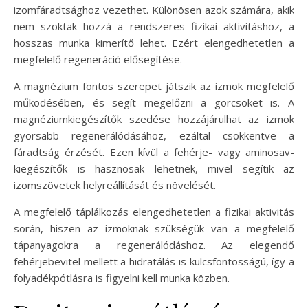
izomfáradtsághoz vezethet. Különösen azok számára, akik
nem szoktak hozzá a rendszeres fizikai aktivitáshoz, a
hosszas munka kimerítő lehet. Ezért elengedhetetlen a
megfelelő regeneráció elősegítése.
A magnézium fontos szerepet játszik az izmok megfelelő
működésében, és segít megelőzni a görcsöket is. A
magnéziumkiegészítők szedése hozzájárulhat az izmok
gyorsabb regenerálódásához, ezáltal csökkentve a
fáradtság érzését. Ezen kívül a fehérje- vagy aminosav-
kiegészítők is hasznosak lehetnek, mivel segítik az
izomszövetek helyreállítását és növelését.
A megfelelő táplálkozás elengedhetetlen a fizikai aktivitás
során, hiszen az izmoknak szükségük van a megfelelő
tápanyagokra a regenerálódáshoz. Az elegendő
fehérjebevitel mellett a hidratálás is kulcsfontosságú, így a
folyadékpótlásra is figyelni kell munka közben.