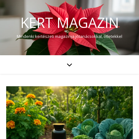
KERT MAGAZIN
Mindenki kertészeti magazinja jótanácsokkal, ötletekkel