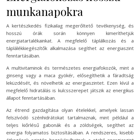
munkanapokra
A kertészkedés fizikailag megerőltető tevékenység, és
hosszú órák során könnyen kimeríthetjük
energiatartalékainkat. A megfelelő táplálkozás és a
táplálékkiegészítők alkalmazása segíthet az energiaszint
fenntartásában.
A multivitaminok és természetes energiafokozók, mint a
ginseng vagy a maca gyökér, elősegíthetik a fáradtság
leküzdését, és növelhetik az energiaszintet. Ezen kívül a
megfelelő hidratálás is kulcsszerepet játszik az energikus
állapot fenntartásában.
Az étrend gazdagítása olyan ételekkel, amelyek lassan
felszívódó szénhidrátokat tartalmaznak, mint például a
teljes kiőrlésű gabonák és a zöldségek, segíthet az
energia folyamatos biztosításában. A rendszeres, kisebb
étkezések szintén hozzájárulhatnak a stabil energiaszint