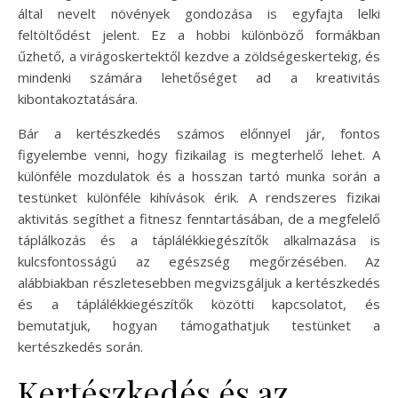
által nevelt növények gondozása is egyfajta lelki
feltöltődést jelent. Ez a hobbi különböző formákban
űzhető, a virágoskertektől kezdve a zöldségeskertekig, és
mindenki számára lehetőséget ad a kreativitás
kibontakoztatására.
Bár a kertészkedés számos előnnyel jár, fontos
figyelembe venni, hogy fizikailag is megterhelő lehet. A
különféle mozdulatok és a hosszan tartó munka során a
testünket különféle kihívások érik. A rendszeres fizikai
aktivitás segíthet a fitnesz fenntartásában, de a megfelelő
táplálkozás és a táplálékkiegészítők alkalmazása is
kulcsfontosságú az egészség megőrzésében. Az
alábbiakban részletesebben megvizsgáljuk a kertészkedés
és a táplálékkiegészítők közötti kapcsolatot, és
bemutatjuk, hogyan támogathatjuk testünket a
kertészkedés során.
Kertészkedés és az