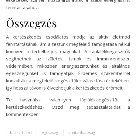
fenntartásához.
Összegzés
A kertészkedés csodálatos módja az aktív életmód
fenntartásának, ám a testünk megfelelő támogatása nélkül
könnyen túlterhelhetjük magunkat. A táplálékkiegészítők
segíthetnek az ízületek, izmok és immunrendszer
védelmében, miközben energiaszintünket és általános
egészségünket is támogatják. Érdemes szakemberrel
konzultálni a megfelelő kiegészítők kiválasztása érdekében,
így hosszú távon is élvezhetjük a kertészkedés örömeit.
Te használsz valamilyen táplálékkiegészítőt a
kertészkedéshez? Oszd meg tapasztalataidat a
kommentekben!
bio kertészet
egészség
fenntarthatóság