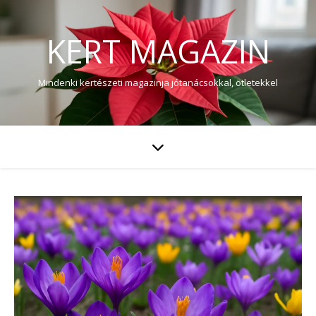
KERT MAGAZIN
Mindenki kertészeti magazinja jótanácsokkal, ötletekkel