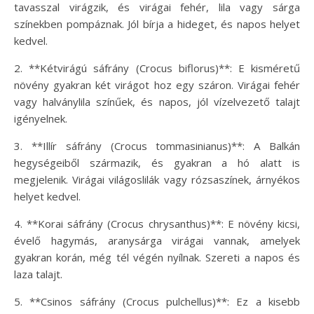
tavasszal virágzik, és virágai fehér, lila vagy sárga
színekben pompáznak. Jól bírja a hideget, és napos helyet
kedvel.
2. **Kétvirágú sáfrány (Crocus biflorus)**: E kisméretű
növény gyakran két virágot hoz egy száron. Virágai fehér
vagy halványlila színűek, és napos, jól vízelvezető talajt
igényelnek.
3. **Illír sáfrány (Crocus tommasinianus)**: A Balkán
hegységeiből származik, és gyakran a hó alatt is
megjelenik. Virágai világoslilák vagy rózsaszínek, árnyékos
helyet kedvel.
4. **Korai sáfrány (Crocus chrysanthus)**: E növény kicsi,
évelő hagymás, aranysárga virágai vannak, amelyek
gyakran korán, még tél végén nyílnak. Szereti a napos és
laza talajt.
5. **Csinos sáfrány (Crocus pulchellus)**: Ez a kisebb