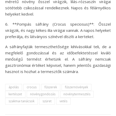
méretű növény ősszel virágzik, lilás-rózsaszín virágai
sötétebb csíkozással rendelkeznek. Napos és félárnyékos
helyeket kedvel.
6. **Pompás sáfrány (Crocus speciosus)**: Ősszel
virágzik, és nagy kékes-lila virágai vannak. A napos helyeket
preferálja, és látványos színével díszíti a kerteket.
A sáfrányfajták termeszthetősége kihívásokkal teli, de a
megfelelő gondozással és az időbefektetéssel kiváló
minőségű termést érhetünk el. A sáfrány nemcsak
gasztronómiai értéket képvisel, hanem jelentős gazdasági
hasznot is hozhat a termesztők számára.
ápolás
crocus
fűszerek
fűszernövények
kertészet
növénygondozás
növénytermesztés
szakmai tanácsok
szüret
vetés