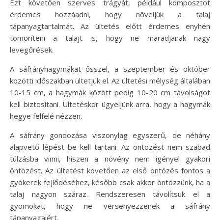
Ezt követően szerves trágyát, például komposztot
érdemes hozzáadni, hogy növeljük a talaj
tápanyagtartalmát. Az ültetés előtt érdemes enyhén
tömöríteni a talajt is, hogy ne maradjanak nagy
levegőrések.
A sáfrányhagymákat ősszel, a szeptember és október
közötti időszakban ültetjük el. Az ültetési mélység általában
10-15 cm, a hagymák között pedig 10-20 cm távolságot
kell biztosítani. Ültetéskor ügyeljünk arra, hogy a hagymák
hegye felfelé nézzen.
A sáfrány gondozása viszonylag egyszerű, de néhány
alapvető lépést be kell tartani. Az öntözést nem szabad
túlzásba vinni, hiszen a növény nem igényel gyakori
öntözést. Az ültetést követően az első öntözés fontos a
gyökerek fejlődéséhez, később csak akkor öntözzünk, ha a
talaj nagyon száraz. Rendszeresen távolítsuk el a
gyomokat, hogy ne versenyezzenek a sáfrány
tápanyagaiért.