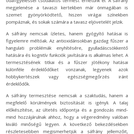
odafigyeléssel csodálatos termést érhetünk el. A sáfrány
megjelenése a tavaszi kertekben már önmagában is
szemet gyönyörködtető, hiszen virágai színekben
pompáznak, és sokak számára a tavasz eljövetelét jelzik.
A sáfrány nemcsak ízletes, hanem gyógyító hatásai is
figyelemre méltóak. Az antioxidánsokban gazdag fűszer a
hangulati problémák enyhítésére, gyulladáscsökkentő
hatására és kognitív funkciók javítására is alkalmas lehet. A
termesztésének titkai és a fűszer jótékony hatásai
különféle érdeklődőket vonzanak, legyenek azok
hobbykertészek vagy egészségmegőrzés iránt
érdeklődők.
A sáfrány termesztése nemcsak a szaktudás, hanem a
megfelelő körülmények biztosítását is igényli. A talaj
előkészítése, az ültetés időpontja és a gondozás mind-
mind hozzájárulnak ahhoz, hogy a végeredmény valóban
kiváló minőségű legyen. A következő bekezdésekben
részletesebben megismerhetjük a sáfrány jellemzőit,