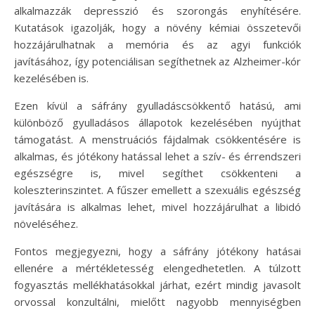
alkalmazzák depresszió és szorongás enyhítésére.
Kutatások igazolják, hogy a növény kémiai összetevői
hozzájárulhatnak a memória és az agyi funkciók
javításához, így potenciálisan segíthetnek az Alzheimer-kór
kezelésében is.
Ezen kívül a sáfrány gyulladáscsökkentő hatású, ami
különböző gyulladásos állapotok kezelésében nyújthat
támogatást. A menstruációs fájdalmak csökkentésére is
alkalmas, és jótékony hatással lehet a szív- és érrendszeri
egészségre is, mivel segíthet csökkenteni a
koleszterinszintet. A fűszer emellett a szexuális egészség
javítására is alkalmas lehet, mivel hozzájárulhat a libidó
növeléséhez.
Fontos megjegyezni, hogy a sáfrány jótékony hatásai
ellenére a mértékletesség elengedhetetlen. A túlzott
fogyasztás mellékhatásokkal járhat, ezért mindig javasolt
orvossal konzultálni, mielőtt nagyobb mennyiségben