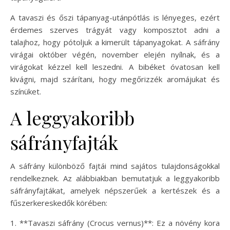
A tavaszi és őszi tápanyag-utánpótlás is lényeges, ezért
érdemes szerves trágyát vagy komposztot adni a
talajhoz, hogy pótoljuk a kimerült tápanyagokat. A sáfrány
virágai október végén, november elején nyílnak, és a
virágokat kézzel kell leszedni. A bibéket óvatosan kell
kivágni, majd szárítani, hogy megőrizzék aromájukat és
színüket.
A leggyakoribb
sáfrányfajták
A sáfrány különböző fajtái mind sajátos tulajdonságokkal
rendelkeznek. Az alábbiakban bemutatjuk a leggyakoribb
sáfrányfajtákat, amelyek népszerűek a kertészek és a
fűszerkereskedők körében:
1. **Tavaszi sáfrány (Crocus vernus)**: Ez a növény kora