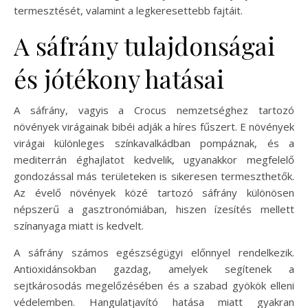
termesztését, valamint a legkeresettebb fajtáit.
A sáfrány tulajdonságai
és jótékony hatásai
A sáfrány, vagyis a Crocus nemzetséghez tartozó
növények virágainak bibéi adják a híres fűszert. E növények
virágai különleges színkavalkádban pompáznak, és a
mediterrán éghajlatot kedvelik, ugyanakkor megfelelő
gondozással más területeken is sikeresen termeszthetők.
Az évelő növények közé tartozó sáfrány különösen
népszerű a gasztronómiában, hiszen ízesítés mellett
színanyaga miatt is kedvelt.
A sáfrány számos egészségügyi előnnyel rendelkezik.
Antioxidánsokban gazdag, amelyek segítenek a
sejtkárosodás megelőzésében és a szabad gyökök elleni
védelemben. Hangulatjavító hatása miatt gyakran