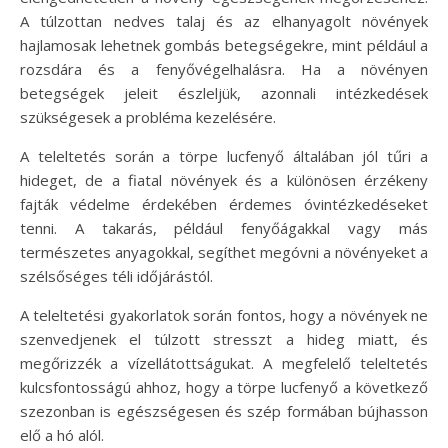
A túlzottan nedves talaj és az elhanyagolt növények
hajlamosak lehetnek gombás betegségekre, mint például a
rozsdára és a fenyővégelhalásra. Ha a növényen
betegségek jeleit észleljük, azonnali intézkedések
szükségesek a probléma kezelésére.
A teleltetés során a törpe lucfenyő általában jól tűri a
hideget, de a fiatal növények és a különösen érzékeny
fajták védelme érdekében érdemes óvintézkedéseket
tenni. A takarás, például fenyőágakkal vagy más
természetes anyagokkal, segíthet megóvni a növényeket a
szélsőséges téli időjárástól.
A teleltetési gyakorlatok során fontos, hogy a növények ne
szenvedjenek el túlzott stresszt a hideg miatt, és
megőrizzék a vízellátottságukat. A megfelelő teleltetés
kulcsfontosságú ahhoz, hogy a törpe lucfenyő a következő
szezonban is egészségesen és szép formában bújhasson
elő a hó alól.