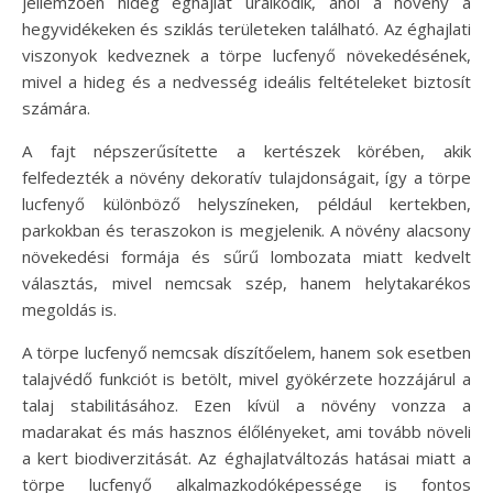
jellemzően hideg éghajlat uralkodik, ahol a növény a
hegyvidékeken és sziklás területeken található. Az éghajlati
viszonyok kedveznek a törpe lucfenyő növekedésének,
mivel a hideg és a nedvesség ideális feltételeket biztosít
számára.
A fajt népszerűsítette a kertészek körében, akik
felfedezték a növény dekoratív tulajdonságait, így a törpe
lucfenyő különböző helyszíneken, például kertekben,
parkokban és teraszokon is megjelenik. A növény alacsony
növekedési formája és sűrű lombozata miatt kedvelt
választás, mivel nemcsak szép, hanem helytakarékos
megoldás is.
A törpe lucfenyő nemcsak díszítőelem, hanem sok esetben
talajvédő funkciót is betölt, mivel gyökérzete hozzájárul a
talaj stabilitásához. Ezen kívül a növény vonzza a
madarakat és más hasznos élőlényeket, ami tovább növeli
a kert biodiverzitását. Az éghajlatváltozás hatásai miatt a
törpe lucfenyő alkalmazkodóképessége is fontos