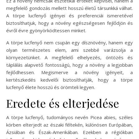
Ez a növény nemcsak esztétikai értéket képvisel, hanem a
megfelelő gondozás mellett hosszú életű társunkká válhat.
A törpe lucfenyő igényei és preferenciái ismeretével
biztosíthatjuk, hogy a növény egészségesen fejlődjön és
évről évre gyönyörködtessen minket.
A törpe lucfenyő nem csupán egy dísznövény, hanem egy
olyan természetes elem, ami szebbé varázsolja a
környezetünket. A megfelelő elhelyezés, öntözés és
táplálás alapvető fontosságú, hogy a növény a legjobban
fejlődhessen. Megismerve a növény igényeit, a
kertészkedés kedvelői biztosíthatják, hogy a törpe
lucfenyő élete hosszú és örömteli legyen.
Eredete és elterjedése
A törpe lucfenyő, tudományos nevén Picea abies, széles
körben elterjedt az északi féltekén, különösen Európában,
Ázsiában és Észak-Amerikában. Ezekben a régiókban