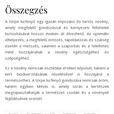
Összegzés
A törpe lucfenyő egy igazán impozáns és tartós növény,
amely megfelelő gondozással és környezeti feltételek
biztosításával hosszú éveken át élvezhető. Az optimális
elhelyezés, a megfelelő öntözés, tápoldatozás és szükség
esetén a metszés, valamint a szaporítás és a teleltetés
mind hozzájárulnak a növény egészségéhez és
szépségéhez.
Ez a növény nemcsak esztétikai értéket képvisel, hanem a
kert biodiverzitásának növelésével is hozzájárul a
természethez. A törpe lucfenyő gondozása nemcsak öröm,
hanem egyben kihívás is, amely során a kertészek
megtapasztalhatják a természet csodáit és a növények
fejlődésének örömét.
ápolás
dísznövény
fák
kertészet
metszés