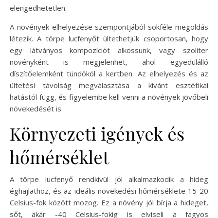
elengedhetetlen.
A növények elhelyezése szempontjából sokféle megoldás
létezik. A törpe lucfenyőt ültethetjük csoportosan, hogy
egy látványos kompozíciót alkossunk, vagy szoliter
növényként is megjelenhet, ahol egyedülálló
díszítőelemként tündököl a kertben. Az elhelyezés és az
ültetési távolság megválasztása a kívánt esztétikai
hatástól függ, és figyelembe kell venni a növények jövőbeli
növekedését is.
Környezeti igények és
hőmérséklet
A törpe lucfenyő rendkívül jól alkalmazkodik a hideg
éghajlathoz, és az ideális növekedési hőmérséklete 15-20
Celsius-fok között mozog. Ez a növény jól bírja a hideget,
sőt, akár -40 Celsius-fokig is elviseli a fagyos