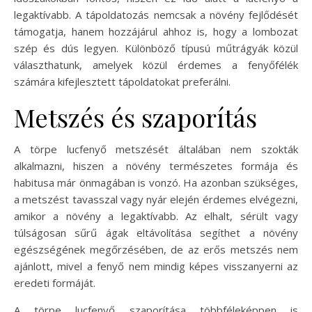
legaktívabb. A tápoldatozás nemcsak a növény fejlődését
támogatja, hanem hozzájárul ahhoz is, hogy a lombozat
szép és dús legyen. Különböző típusú műtrágyák közül
választhatunk, amelyek közül érdemes a fenyőfélék
számára kifejlesztett tápoldatokat preferálni.
Metszés és szaporítás
A törpe lucfenyő metszését általában nem szokták
alkalmazni, hiszen a növény természetes formája és
habitusa már önmagában is vonzó. Ha azonban szükséges,
a metszést tavasszal vagy nyár elején érdemes elvégezni,
amikor a növény a legaktívabb. Az elhalt, sérült vagy
túlságosan sűrű ágak eltávolítása segíthet a növény
egészségének megőrzésében, de az erős metszés nem
ajánlott, mivel a fenyő nem mindig képes visszanyerni az
eredeti formáját.
A törpe lucfenyő szaporítása többféleképpen is