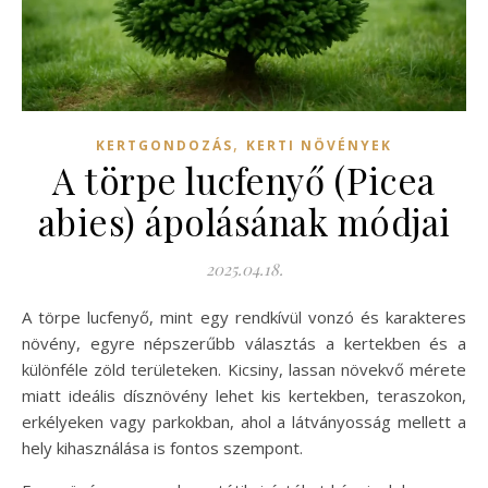
,
KERTGONDOZÁS
KERTI NÖVÉNYEK
A törpe lucfenyő (Picea
abies) ápolásának módjai
2025.04.18.
A törpe lucfenyő, mint egy rendkívül vonzó és karakteres
növény, egyre népszerűbb választás a kertekben és a
különféle zöld területeken. Kicsiny, lassan növekvő mérete
miatt ideális dísznövény lehet kis kertekben, teraszokon,
erkélyeken vagy parkokban, ahol a látványosság mellett a
hely kihasználása is fontos szempont.