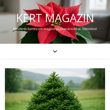
KERT MAGAZIN
Mindenki kertészeti magazinja jótanácsokkal, ötletekkel