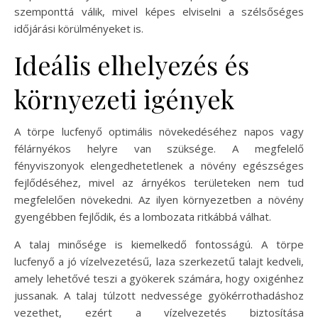
szemponttá válik, mivel képes elviselni a szélsőséges
időjárási körülményeket is.
Ideális elhelyezés és
környezeti igények
A törpe lucfenyő optimális növekedéséhez napos vagy
félárnyékos helyre van szüksége. A megfelelő
fényviszonyok elengedhetetlenek a növény egészséges
fejlődéséhez, mivel az árnyékos területeken nem tud
megfelelően növekedni. Az ilyen környezetben a növény
gyengébben fejlődik, és a lombozata ritkábbá válhat.
A talaj minősége is kiemelkedő fontosságú. A törpe
lucfenyő a jó vízelvezetésű, laza szerkezetű talajt kedveli,
amely lehetővé teszi a gyökerek számára, hogy oxigénhez
jussanak. A talaj túlzott nedvessége gyökérrothadáshoz
vezethet, ezért a vízelvezetés biztosítása