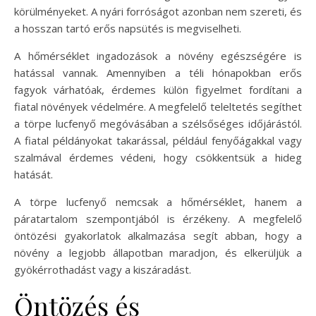
körülményeket. A nyári forróságot azonban nem szereti, és
a hosszan tartó erős napsütés is megviselheti.
A hőmérséklet ingadozások a növény egészségére is
hatással vannak. Amennyiben a téli hónapokban erős
fagyok várhatóak, érdemes külön figyelmet fordítani a
fiatal növények védelmére. A megfelelő teleltetés segíthet
a törpe lucfenyő megóvásában a szélsőséges időjárástól.
A fiatal példányokat takarással, például fenyőágakkal vagy
szalmával érdemes védeni, hogy csökkentsük a hideg
hatását.
A törpe lucfenyő nemcsak a hőmérséklet, hanem a
páratartalom szempontjából is érzékeny. A megfelelő
öntözési gyakorlatok alkalmazása segít abban, hogy a
növény a legjobb állapotban maradjon, és elkerüljük a
gyökérrothadást vagy a kiszáradást.
Öntözés és