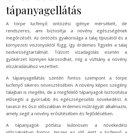
tápanyagellátás
A törpe lucfenyő öntözési igénye mérsékelt, de
rendszeres, ami biztosítja a növény egészségének
megőrzését. Az öntözés gyakorisága a talaj típusától és a
környezeti viszonyoktól függ, így érdemes figyelni a talaj
nedvességtartalmát. Túlzott vízadagolás esetén a
gyökérzet könnyen károsodhat, míg a vízhiány a növény
elszáradásához vezethet.
A tápanyagellátás szintén fontos szempont a törpe
lucfenyő sikeres növesztésében. A növény képes szegény
talajban is megélni, de a megfelelő tápanyagok biztosítása
elősegíti a gyorsabb és egészségesebb növekedést. A
tavaszi és őszi időszakban érdemes műtrágyát alkalmazni,
amely segít a növény erősítésében és fejlődésében.
A tápanyagok pótlása különösen a növekedési
időszakokban fontos, hiszen ez idő alatt a lucfenyő a