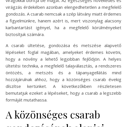
virágokkal borítja be magát. Az egészséges növekedés és
virágzás érdekében azonban elengedhetetlen a megfelelő
gondozás. A csarab nemcsak a szép látvány miatt érdemes
a figyelmünkre, hanem azért is, mert viszonylag alacsony
karbantartást igényel, ha a megfelelő körülményeket
biztosítjuk számára.
A csarab ültetése, gondozása és metszése alapvető
lépéseket foglal magában, amelyeket érdemes követni,
hogy a növény a lehető legjobban fejlődjön. A helyes
ültetési technika, a megfelelő talajválasztás, a rendszeres
öntözés, a metszés és a tápanyagellátás mind
hozzájárulnak ahhoz, hogy a közönséges csarab évekig
díszítse kertünket. A következőkben részletesen
bemutatjuk ezeket a lépéseket, hogy a csarab a legszebb
formáját mutathassa.
A közönséges csarab