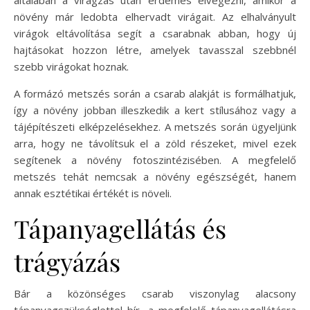
növény már ledobta elhervadt virágait. Az elhalványult
virágok eltávolítása segít a csarabnak abban, hogy új
hajtásokat hozzon létre, amelyek tavasszal szebbnél
szebb virágokat hoznak.
A formázó metszés során a csarab alakját is formálhatjuk,
így a növény jobban illeszkedik a kert stílusához vagy a
tájépítészeti elképzelésekhez. A metszés során ügyeljünk
arra, hogy ne távolítsuk el a zöld részeket, mivel ezek
segítenek a növény fotoszintézisében. A megfelelő
metszés tehát nemcsak a növény egészségét, hanem
annak esztétikai értékét is növeli.
Tápanyagellátás és
trágyázás
Bár a közönséges csarab viszonylag alacsony
tápanyagszükséglettel bír, a megfelelő tápanyagellátásra