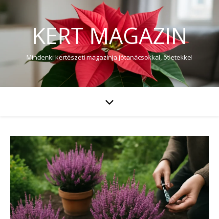
KERT MAGAZIN
Mindenki kertészeti magazinja jótanácsokkal, ötletekkel