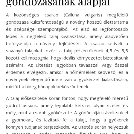
gondozásának alapjai
A közönséges csarab (Calluna vulgaris) megfelelő
gondozása kulcsfontosságú a növény hosszú élettartama
és szépsége szempontjából. Az első és legfontosabb
lépés a megfelelő talaj kiválasztása, amely alapvetően
befolyásolja a növény fejlődését. A csarab kedveli a
savanyú talajokat, ezért a talaj pH-értékének 4,5 és 5,5
között kell mozognia, hogy ideális környezetet biztosítsunk
számára. Az ültetést legjobban tavasszal vagy ősszel
érdemes elvégezni, amikor a hőmérséklet kedvező, és a
növénynek elegendő ideje van a gyökérzet kialakítására,
mielőtt a hideg hónapok beköszöntenek.
A talaj előkészítése során fontos, hogy megfelelő méretű
gödröt ássunk, amely legalább kétszer olyan széles és
mély, mint a csarab gyökérzete. A gödör alján távolítsuk el
a gyomokat, és lazítsuk fel a talajt, hogy a gyökerek
könnyen tudjanak terjeszkedni. Az ültetés során helyezzük
a csarabot a gödör közepébe, figyelve arra, hogy a