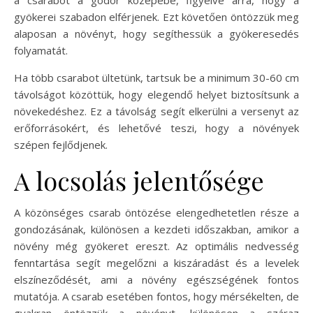
gyökerei szabadon elférjenek. Ezt követően öntözzük meg
alaposan a növényt, hogy segíthessük a gyökeresedés
folyamatát.
Ha több csarabot ültetünk, tartsuk be a minimum 30-60 cm
távolságot közöttük, hogy elegendő helyet biztosítsunk a
növekedéshez. Ez a távolság segít elkerülni a versenyt az
erőforrásokért, és lehetővé teszi, hogy a növények
szépen fejlődjenek.
A locsolás jelentősége
A közönséges csarab öntözése elengedhetetlen része a
gondozásának, különösen a kezdeti időszakban, amikor a
növény még gyökeret ereszt. Az optimális nedvesség
fenntartása segít megelőzni a kiszáradást és a levelek
elszíneződését, ami a növény egészségének fontos
mutatója. A csarab esetében fontos, hogy mérsékelten, de
gyakran öntözzük a növényt, különösen a száraz