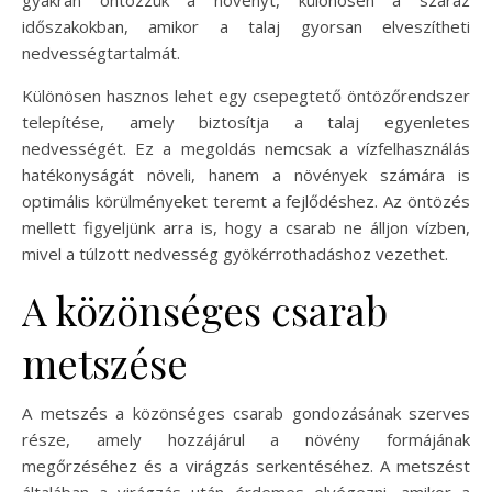
időszakokban, amikor a talaj gyorsan elveszítheti
nedvességtartalmát.
Különösen hasznos lehet egy csepegtető öntözőrendszer
telepítése, amely biztosítja a talaj egyenletes
nedvességét. Ez a megoldás nemcsak a vízfelhasználás
hatékonyságát növeli, hanem a növények számára is
optimális körülményeket teremt a fejlődéshez. Az öntözés
mellett figyeljünk arra is, hogy a csarab ne álljon vízben,
mivel a túlzott nedvesség gyökérrothadáshoz vezethet.
A közönséges csarab
metszése
A metszés a közönséges csarab gondozásának szerves
része, amely hozzájárul a növény formájának
megőrzéséhez és a virágzás serkentéséhez. A metszést
általában a virágzás után érdemes elvégezni, amikor a