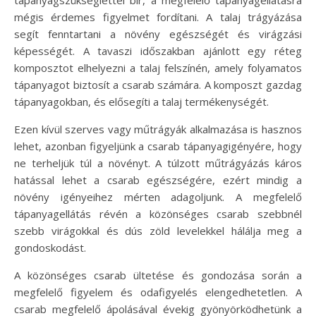
mégis érdemes figyelmet fordítani. A talaj trágyázása
segít fenntartani a növény egészségét és virágzási
képességét. A tavaszi időszakban ajánlott egy réteg
komposztot elhelyezni a talaj felszínén, amely folyamatos
tápanyagot biztosít a csarab számára. A komposzt gazdag
tápanyagokban, és elősegíti a talaj termékenységét.
Ezen kívül szerves vagy műtrágyák alkalmazása is hasznos
lehet, azonban figyeljünk a csarab tápanyagigényére, hogy
ne terheljük túl a növényt. A túlzott műtrágyázás káros
hatással lehet a csarab egészségére, ezért mindig a
növény igényeihez mérten adagoljunk. A megfelelő
tápanyagellátás révén a közönséges csarab szebbnél
szebb virágokkal és dús zöld levelekkel hálálja meg a
gondoskodást.
A közönséges csarab ültetése és gondozása során a
megfelelő figyelem és odafigyelés elengedhetetlen. A
csarab megfelelő ápolásával évekig gyönyörködhetünk a