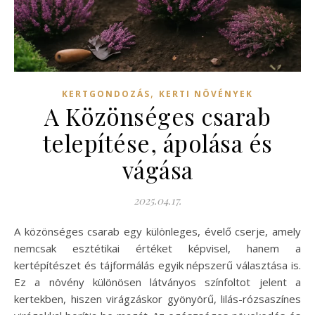
,
KERTGONDOZÁS
KERTI NÖVÉNYEK
A Közönséges csarab
telepítése, ápolása és
vágása
2025.04.17.
A közönséges csarab egy különleges, évelő cserje, amely
nemcsak esztétikai értéket képvisel, hanem a
kertépítészet és tájformálás egyik népszerű választása is.
Ez a növény különösen látványos színfoltot jelent a
kertekben, hiszen virágzáskor gyönyörű, lilás-rózsaszínes