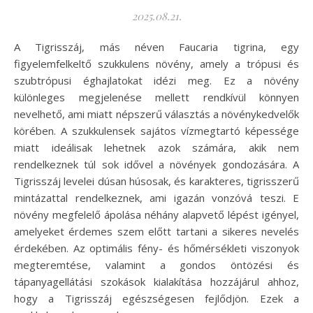
2025.08.21.
A Tigrisszáj, más néven Faucaria tigrina, egy
figyelemfelkeltő szukkulens növény, amely a trópusi és
szubtrópusi éghajlatokat idézi meg. Ez a növény
különleges megjelenése mellett rendkívül könnyen
nevelhető, ami miatt népszerű választás a növénykedvelők
körében. A szukkulensek sajátos vízmegtartó képessége
miatt ideálisak lehetnek azok számára, akik nem
rendelkeznek túl sok idővel a növények gondozására. A
Tigrisszáj levelei dúsan húsosak, és karakteres, tigrisszerű
mintázattal rendelkeznek, ami igazán vonzóvá teszi. E
növény megfelelő ápolása néhány alapvető lépést igényel,
amelyeket érdemes szem előtt tartani a sikeres nevelés
érdekében. Az optimális fény- és hőmérsékleti viszonyok
megteremtése, valamint a gondos öntözési és
tápanyagellátási szokások kialakítása hozzájárul ahhoz,
hogy a Tigrisszáj egészségesen fejlődjön. Ezek a