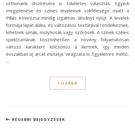
otthonaink díszítésére is tökéletes választás. Egyedi
megjelenése és színes leveleinek sokfélesége miatt a
Pillás Kövirózsa mindig izgalmas látványt nyújt. A levelek
formája lapát alakú, és változatos textúrával rendelkeznek,
lehetnek simák, molyhosak vagy szőrösek. A színek széles
spektrumának köszönhetően a növény folyamatosan
változó karaktert kölcsönöz a kertnek, így minden
évszakban új arcát mutatja. Virágzata is figyelemre méltó,
…
TOVÁBB
RÉGEBBI BEJEGYZÉSEK