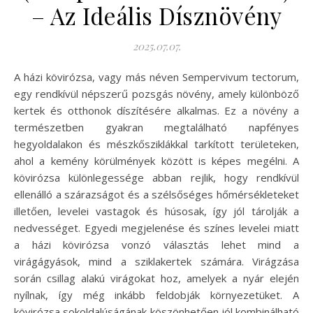
– Az Ideális Dísznövény
2025.07.07.
A házi kövirózsa, vagy más néven Sempervivum tectorum,
egy rendkívül népszerű pozsgás növény, amely különböző
kertek és otthonok díszítésére alkalmas. Ez a növény a
természetben gyakran megtalálható napfényes
hegyoldalakon és mészkősziklákkal tarkított területeken,
ahol a kemény körülmények között is képes megélni. A
kövirózsa különlegessége abban rejlik, hogy rendkívül
ellenálló a szárazságot és a szélsőséges hőmérsékleteket
illetően, levelei vastagok és húsosak, így jól tárolják a
nedvességet. Egyedi megjelenése és színes levelei miatt
a házi kövirózsa vonzó választás lehet mind a
virágágyások, mind a sziklakertek számára. Virágzása
során csillag alakú virágokat hoz, amelyek a nyár elején
nyílnak, így még inkább feldobják környezetüket. A
kövirózsa sokoldalúságának köszönhetően jól kombinálható