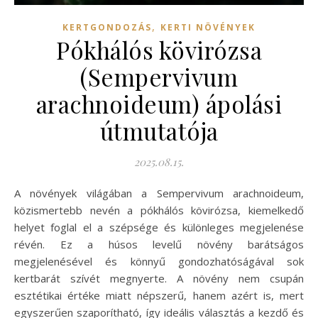
,
KERTGONDOZÁS
KERTI NÖVÉNYEK
Pókhálós kövirózsa
(Sempervivum
arachnoideum) ápolási
útmutatója
2025.08.15.
A növények világában a Sempervivum arachnoideum,
közismertebb nevén a pókhálós kövirózsa, kiemelkedő
helyet foglal el a szépsége és különleges megjelenése
révén. Ez a húsos levelű növény barátságos
megjelenésével és könnyű gondozhatóságával sok
kertbarát szívét megnyerte. A növény nem csupán
esztétikai értéke miatt népszerű, hanem azért is, mert
egyszerűen szaporítható, így ideális választás a kezdő és