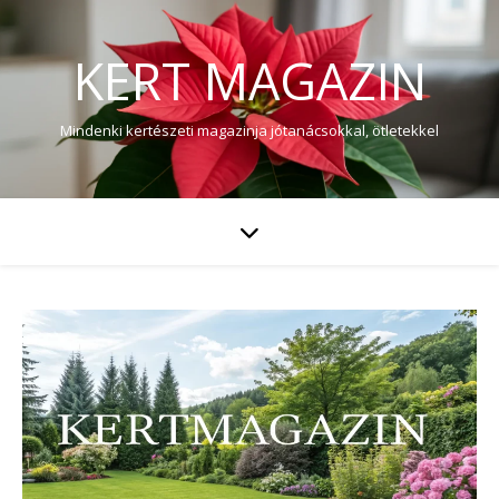
KERT MAGAZIN
Mindenki kertészeti magazinja jótanácsokkal, ötletekkel