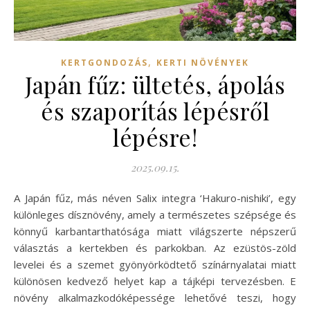
,
KERTGONDOZÁS
KERTI NÖVÉNYEK
Japán fűz: ültetés, ápolás
és szaporítás lépésről
lépésre!
2025.09.15.
A Japán fűz, más néven Salix integra ‘Hakuro-nishiki’, egy
különleges dísznövény, amely a természetes szépsége és
könnyű karbantarthatósága miatt világszerte népszerű
választás a kertekben és parkokban. Az ezüstös-zöld
levelei és a szemet gyönyörködtető színárnyalatai miatt
különösen kedvező helyet kap a tájképi tervezésben. E
növény alkalmazkodóképessége lehetővé teszi, hogy