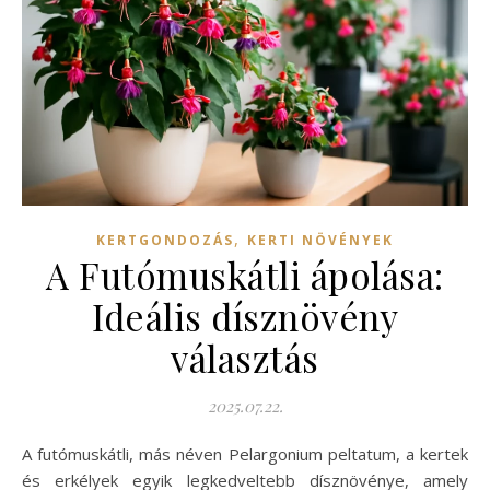
,
KERTGONDOZÁS
KERTI NÖVÉNYEK
A Futómuskátli ápolása:
Ideális dísznövény
választás
2025.07.22.
A futómuskátli, más néven Pelargonium peltatum, a kertek
és erkélyek egyik legkedveltebb dísznövénye, amely