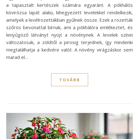
a tapasztalt kertészek számára egyaránt. A pókhálós
kövirózsa lapát alakú, kihegyezett levelekkel rendelkezik,
amelyek a levélrozettákban gyűlnek össze. Ezek a rozetták
szőrös bevonattal bírnak, ami a pókhálóra emlékeztet, és
lenyűgöző látványt nyújt a növénynek. A levelek színei
változatosak, a zöldtől a pirosig terjednek, így mindenki
megtalálhatja a kedvére valót. A növény virágzáskor sem
marad el…
TOVÁBB