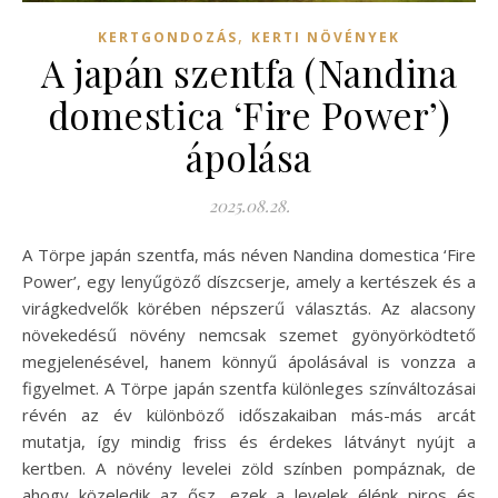
,
KERTGONDOZÁS
KERTI NÖVÉNYEK
A japán szentfa (Nandina
domestica ‘Fire Power’)
ápolása
2025.08.28.
A Törpe japán szentfa, más néven Nandina domestica ‘Fire
Power’, egy lenyűgöző díszcserje, amely a kertészek és a
virágkedvelők körében népszerű választás. Az alacsony
növekedésű növény nemcsak szemet gyönyörködtető
megjelenésével, hanem könnyű ápolásával is vonzza a
figyelmet. A Törpe japán szentfa különleges színváltozásai
révén az év különböző időszakaiban más-más arcát
mutatja, így mindig friss és érdekes látványt nyújt a
kertben. A növény levelei zöld színben pompáznak, de
ahogy közeledik az ősz, ezek a levelek élénk piros és