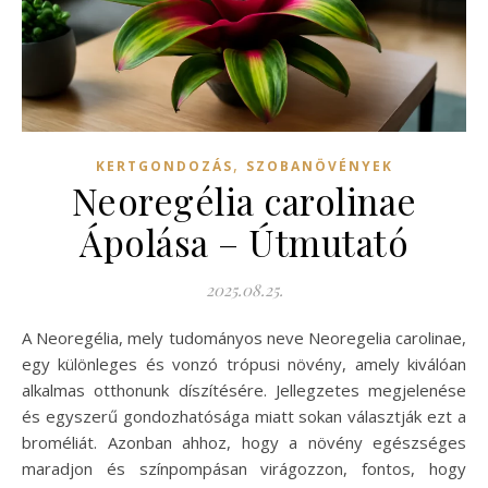
,
KERTGONDOZÁS
SZOBANÖVÉNYEK
Neoregélia carolinae
Ápolása – Útmutató
2025.08.25.
A Neoregélia, mely tudományos neve Neoregelia carolinae,
egy különleges és vonzó trópusi növény, amely kiválóan
alkalmas otthonunk díszítésére. Jellegzetes megjelenése
és egyszerű gondozhatósága miatt sokan választják ezt a
broméliát. Azonban ahhoz, hogy a növény egészséges
maradjon és színpompásan virágozzon, fontos, hogy