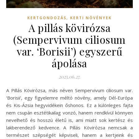
,
KERTGONDOZÁS
KERTI NÖVÉNYEK
A pillás kövirózsa
(Sempervivum ciliosum
var. ‘Borisii’) egyszerű
ápolása
2025.06.27.
A Pillás Kövirózsa, más néven Sempervivum ciliosum var.
‘Borisii’, egy figyelemre méltó növény, amely Dél-Európa
és Kis-Ázsia hegyvidékein őshonos. Ez a különleges fajta
nem csupán esztétikailag vonzó, hanem rendkívül könnyen
nevelhető és hosszú életű is, ami miatt sok kertész és
lakberendező kedvence. A Pillás Kövirózsa nemcsak a
természet szépségét képviseli, hanem a kertjeink és