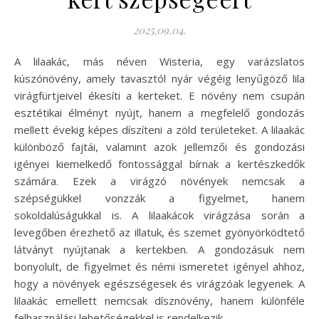
2025.09.04.
A lilaakác, más néven Wisteria, egy varázslatos
kúszónövény, amely tavasztól nyár végéig lenyűgöző lila
virágfürtjeivel ékesíti a kerteket. E növény nem csupán
esztétikai élményt nyújt, hanem a megfelelő gondozás
mellett évekig képes díszíteni a zöld területeket. A lilaakác
különböző fajtái, valamint azok jellemzői és gondozási
igényei kiemelkedő fontossággal bírnak a kertészkedők
számára. Ezek a virágzó növények nemcsak a
szépségükkel vonzzák a figyelmet, hanem
sokoldalúságukkal is. A lilaakácok virágzása során a
levegőben érezhető az illatuk, és szemet gyönyörködtető
látványt nyújtanak a kertekben. A gondozásuk nem
bonyolult, de figyelmet és némi ismeretet igényel ahhoz,
hogy a növények egészségesek és virágzóak legyenek. A
lilaakác emellett nemcsak dísznövény, hanem különféle
felhasználási lehetőségekkel is rendelkezik.…