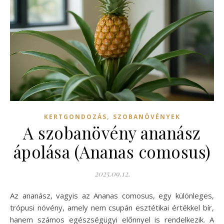
,
KERTGONDOZÁS
SZOBANÖVÉNYEK
A szobanövény ananász
ápolása (Ananas comosus)
2025.09.12.
Az ananász, vagyis az Ananas comosus, egy különleges,
trópusi növény, amely nem csupán esztétikai értékkel bír,
hanem számos egészségügyi előnnyel is rendelkezik. A