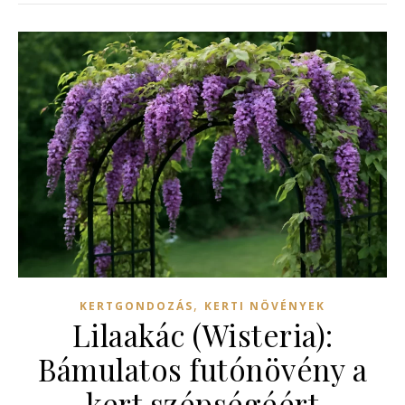
,
KERTGONDOZÁS
KERTI NÖVÉNYEK
Lilaakác (Wisteria):
Bámulatos futónövény a
kert szépségéért