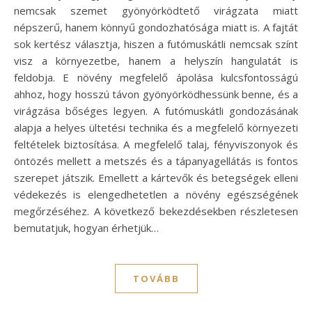
nemcsak szemet gyönyörködtető virágzata miatt
népszerű, hanem könnyű gondozhatósága miatt is. A fajtát
sok kertész választja, hiszen a futómuskátli nemcsak színt
visz a környezetbe, hanem a helyszín hangulatát is
feldobja. E növény megfelelő ápolása kulcsfontosságú
ahhoz, hogy hosszú távon gyönyörködhessünk benne, és a
virágzása bőséges legyen. A futómuskátli gondozásának
alapja a helyes ültetési technika és a megfelelő környezeti
feltételek biztosítása. A megfelelő talaj, fényviszonyok és
öntözés mellett a metszés és a tápanyagellátás is fontos
szerepet játszik. Emellett a kártevők és betegségek elleni
védekezés is elengedhetetlen a növény egészségének
megőrzéséhez. A következő bekezdésekben részletesen
bemutatjuk, hogyan érhetjük…
TOVÁBB