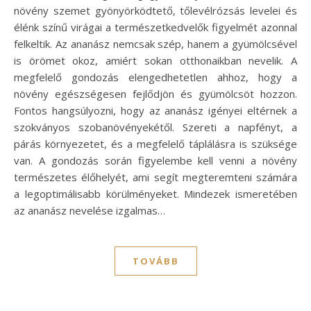
növény szemet gyönyörködtető, tőlevélrózsás levelei és
élénk színű virágai a természetkedvelők figyelmét azonnal
felkeltik. Az ananász nemcsak szép, hanem a gyümölcsével
is örömet okoz, amiért sokan otthonaikban nevelik. A
megfelelő gondozás elengedhetetlen ahhoz, hogy a
növény egészségesen fejlődjön és gyümölcsöt hozzon.
Fontos hangsúlyozni, hogy az ananász igényei eltérnek a
szokványos szobanövényekétől. Szereti a napfényt, a
párás környezetet, és a megfelelő táplálásra is szüksége
van. A gondozás során figyelembe kell venni a növény
természetes élőhelyét, ami segít megteremteni számára
a legoptimálisabb körülményeket. Mindezek ismeretében
az ananász nevelése izgalmas…
TOVÁBB