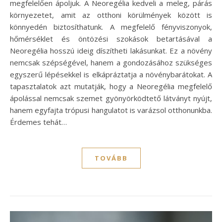
megfelelően ápoljuk. A Neoregélia kedveli a meleg, párás
környezetet, amit az otthoni körülmények között is
könnyedén biztosíthatunk. A megfelelő fényviszonyok,
hőmérséklet és öntözési szokások betartásával a
Neoregélia hosszú ideig díszítheti lakásunkat. Ez a növény
nemcsak szépségével, hanem a gondozásához szükséges
egyszerű lépésekkel is elkápráztatja a növénybarátokat. A
tapasztalatok azt mutatják, hogy a Neoregélia megfelelő
ápolással nemcsak szemet gyönyörködtető látványt nyújt,
hanem egyfajta trópusi hangulatot is varázsol otthonunkba.
Érdemes tehát…
TOVÁBB