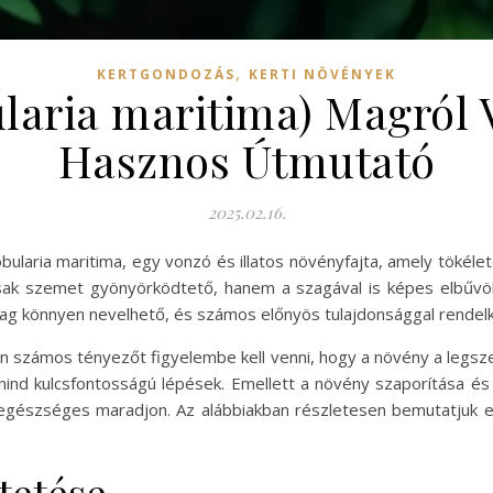
,
KERTGONDOZÁS
KERTI NÖVÉNYEK
laria maritima) Magról V
Hasznos Útmutató
2025.02.16.
ularia maritima, egy vonzó és illatos növényfajta, amely tökélet
ak szemet gyönyörködtető, hanem a szagával is képes elbűvöln
ag könnyen nevelhető, és számos előnyös tulajdonsággal rendelk
n számos tényezőt figyelembe kell venni, hogy a növény a legsz
mind kulcsfontosságú lépések. Emellett a növény szaporítása és
 egészséges maradjon. Az alábbiakban részletesen bemutatjuk 
ltetése