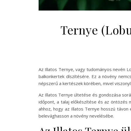
Ternye (Lobu
Az Illatos Ternye, vagy tudományos nevén Lob
balkonkertek díszítésére. Ez a növény nemcs
népszerű a kertészek körében, mivel viszonyl
Az Illatos Ternye ültetése és gondozása sorá
időpont, a talaj előkészítése és az öntözés 
ahhoz, hogy az Illatos Ternye hosszú távon
belevághasson a növény nevelésébe.
Az Illatos Ternye ü