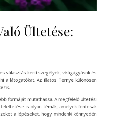
aló Ültetése:
es választás kerti szegélyek, virágágyások és
i a látogatókat. Az Illatos Ternye különösen
ezik.
ebb formáját mutathassa. A megfelelő ültetési
 teleltetése is olyan témák, amelyek fontosak
ezeket a lépéseket, hogy mindenki könnyedén