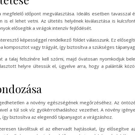
 a megfelelő időpont megválasztása. Ideális esetben tavasszal
is el lehet vetni. Az ültetés helyének kiválasztása is kulcsf
nyok elősegítik a virágok intenzív fejlődését.
záteresztő képességgel rendelkező földet válasszunk. Ez elősegít
ba komposztot vagy trágyát, így biztosítva a szükséges tápanya
 a talaj felszínére kell szórni, majd óvatosan nyomkodjuk be
álasztott helyre ültessük el, ügyelve arra, hogy a palánták kö
gondozása
ngedhetetlen a növény egészségének megőrzéséhez. Az öntözé
vel a túl sok víz gyökérrothadáshoz vezethet. A növény igény
, így biztosítva az elegendő tápanyagot a virágzáshoz.
sen távolítsuk el az elhervadt hajtásokat, így elősegítve az ú