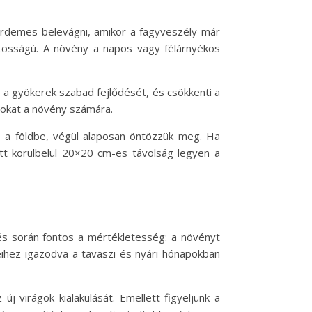
 érdemes belevágni, amikor a fagyveszély már
ontosságú. A növény a napos vagy félárnyékos
i a gyökerek szabad fejlődését, és csökkenti a
gokat a növény számára.
le a földbe, végül alaposan öntözzük meg. Ha
zött körülbelül 20×20 cm-es távolság legyen a
s során fontos a mértékletesség: a növényt
eihez igazodva a tavaszi és nyári hónapokban
j virágok kialakulását. Emellett figyeljünk a