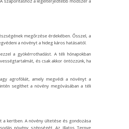
A szaporításhoz a legelterjedtebb módszer a
egészségének megőrzése érdekében. Ősszel, a
egvédeni a növényt a hideg káros hatásaitól.
 ezzel a gyökérrothadást. A téli hónapokban
edvességtartalmát, és csak akkor öntözzünk, ha
 vagy agrofóliát, amely megvédi a növényt a
szintén segíthet a növény megóvásában a téli
mt a kertben. A növény ültetése és gondozása
csodás növény szépségét. Az Illatos Ternye