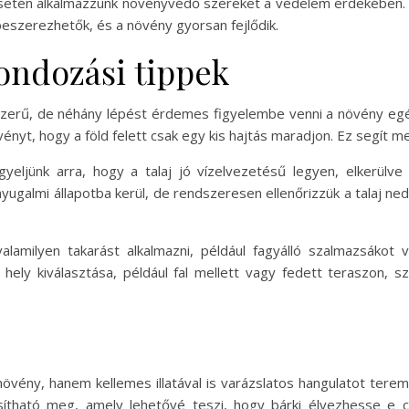
setén alkalmazzunk növényvédő szereket a védelem érdekében. 
eszerezhetők, és a növény gyorsan fejlődik.
gondozási tippek
gyszerű, de néhány lépést érdemes figyelembe venni a növény 
vényt, hogy a föld felett csak egy kis hajtás maradjon. Ez segít m
eljünk arra, hogy a talaj jó vízelvezetésű legyen, elkerülve
nyugalmi állapotba kerül, de rendszeresen ellenőrizzük a talaj n
lamilyen takarást alkalmazni, például fagyálló szalmazsákot
 hely kiválasztása, például fal mellett vagy fedett teraszon, 
növény, hanem kellemes illatával is varázslatos hangulatot tere
sítható meg, amely lehetővé teszi, hogy bárki élvezhesse e 