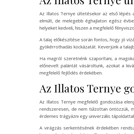
Az Illatos Ternye ültetésekor az első lépés
elmúlt, de melegebb éghajlaton egész évben 
helyeket kedveli, hiszen a megfelelő fényviszo
A talaj előkészítése során fontos, hogy jó ví
gyökérrothadás kockázatát. Keverjünk a talaj
Ha magról szeretnénk szaporítani, a magokat
előnevelt palántát vásároltunk, azokat a kiv
megfelelő fejlődés érdekében.
Az Illatos Ternye 
Az Illatos Ternye megfelelő gondozása ele
rendszeresen, de nem túlzottan öntözzük, mi
érdemes trágyázni egy univerzális tápoldattal
A virágzás serkentésének érdekében rendszere