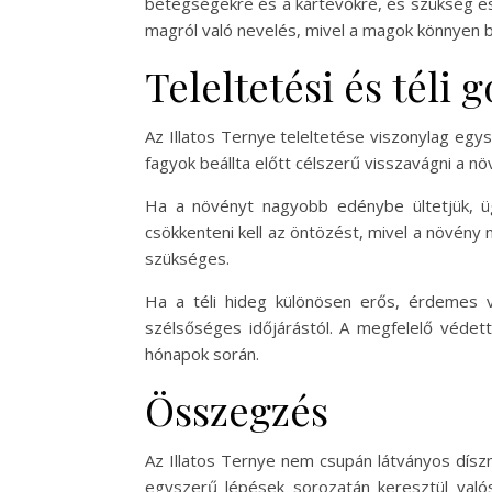
betegségekre és a kártevőkre, és szükség e
magról való nevelés, mivel a magok könnyen b
Teleltetési és téli 
Az Illatos Ternye teleltetése viszonylag e
fagyok beállta előtt célszerű visszavágni a nö
Ha a növényt nagyobb edénybe ültetjük, ügy
csökkenteni kell az öntözést, mivel a növény 
szükséges.
Ha a téli hideg különösen erős, érdemes va
szélsőséges időjárástól. A megfelelő védett
hónapok során.
Összegzés
Az Illatos Ternye nem csupán látványos dísz
egyszerű lépések sorozatán keresztül való