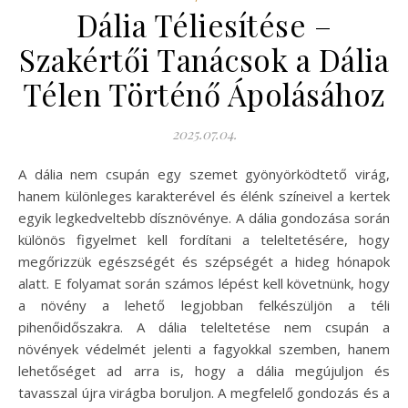
Dália Téliesítése –
Szakértői Tanácsok a Dália
Télen Történő Ápolásához
2025.07.04.
A dália nem csupán egy szemet gyönyörködtető virág,
hanem különleges karakterével és élénk színeivel a kertek
egyik legkedveltebb dísznövénye. A dália gondozása során
különös figyelmet kell fordítani a teleltetésére, hogy
megőrizzük egészségét és szépségét a hideg hónapok
alatt. E folyamat során számos lépést kell követnünk, hogy
a növény a lehető legjobban felkészüljön a téli
pihenőidőszakra. A dália teleltetése nem csupán a
növények védelmét jelenti a fagyokkal szemben, hanem
lehetőséget ad arra is, hogy a dália megújuljon és
tavasszal újra virágba boruljon. A megfelelő gondozás és a