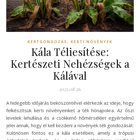
,
KERTGONDOZÁS
KERTI NÖVÉNYEK
Kála Téliesítése:
Kertészeti Nehézségek a
Kálával
2025.08.26.
A hidegebb időjárás beköszöntével elérkezik az ideje, hogy
felkészítsük kerti növényeinket a téli hónapokra. Az őszi
levelek lehullása és a csökkenő hőmérséklet egyértelmű
jelei annak, hogy el kell kezdeni a növények téli gondozását.
Különösen fontos ez a kála esetében, amely a trópusi