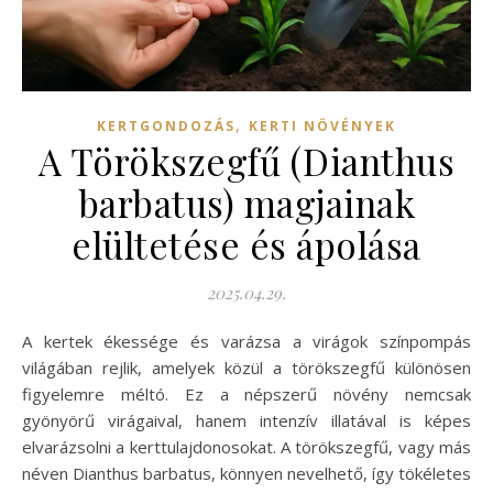
,
KERTGONDOZÁS
KERTI NÖVÉNYEK
A Törökszegfű (Dianthus
barbatus) magjainak
elültetése és ápolása
2025.04.29.
A kertek ékessége és varázsa a virágok színpompás
világában rejlik, amelyek közül a törökszegfű különösen
figyelemre méltó. Ez a népszerű növény nemcsak
gyönyörű virágaival, hanem intenzív illatával is képes
elvarázsolni a kerttulajdonosokat. A törökszegfű, vagy más
néven Dianthus barbatus, könnyen nevelhető, így tökéletes