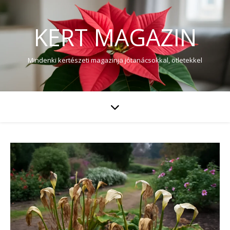
KERT MAGAZIN
Mindenki kertészeti magazinja jótanácsokkal, ötletekkel