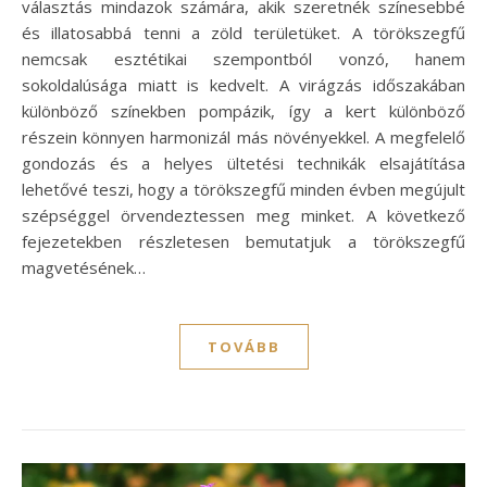
választás mindazok számára, akik szeretnék színesebbé
és illatosabbá tenni a zöld területüket. A törökszegfű
nemcsak esztétikai szempontból vonzó, hanem
sokoldalúsága miatt is kedvelt. A virágzás időszakában
különböző színekben pompázik, így a kert különböző
részein könnyen harmonizál más növényekkel. A megfelelő
gondozás és a helyes ültetési technikák elsajátítása
lehetővé teszi, hogy a törökszegfű minden évben megújult
szépséggel örvendeztessen meg minket. A következő
fejezetekben részletesen bemutatjuk a törökszegfű
magvetésének…
TOVÁBB