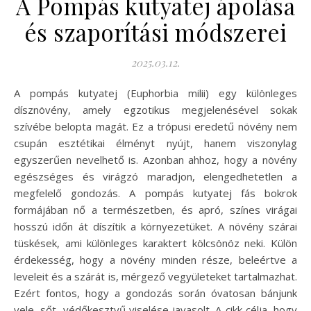
A Pompás kutyatej ápolása
és szaporítási módszerei
2025.03.12.
A pompás kutyatej (Euphorbia milii) egy különleges
dísznövény, amely egzotikus megjelenésével sokak
szívébe belopta magát. Ez a trópusi eredetű növény nem
csupán esztétikai élményt nyújt, hanem viszonylag
egyszerűen nevelhető is. Azonban ahhoz, hogy a növény
egészséges és virágzó maradjon, elengedhetetlen a
megfelelő gondozás. A pompás kutyatej fás bokrok
formájában nő a természetben, és apró, színes virágai
hosszú időn át díszítik a környezetüket. A növény szárai
tüskések, ami különleges karaktert kölcsönöz neki. Külön
érdekesség, hogy a növény minden része, beleértve a
leveleit és a szárát is, mérgező vegyületeket tartalmazhat.
Ezért fontos, hogy a gondozás során óvatosan bánjunk
vele, sőt, védőkesztyű viselése javasolt. A cikk célja, hogy