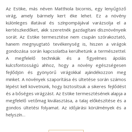
Az Estike, más néven Matthiola bicornis, egy lenyűgöző
virág, amely bármely kert éke lehet. Ez a növény
különleges illatával és színpompájával varázsolja el a
kertészkedőket, akik szeretnék gazdagítani dísznövényeik
sorát. Az Estike termesztése nem csupán szórakoztató,
hanem megnyugtató tevékenység is, hiszen a virágok
gondozása során kapcsolatba kerülhetünk a természettel.
A megfelelő technikák és a figyelmes ápolás
kulcsfontosságú ahhoz, hogy a növény egészségesen
fejlődjön és gyönyörű virágokkal ajándékozzon meg
minket. A növények szaporítása és ültetése során számos
lépést kell követnünk, hogy biztosítsuk a sikeres fejlődést
és a bőséges virágzást. Az Estike termesztésének alapja a
megfelelő vetőmag kiválasztása, a talaj előkészítése és a
gondos ültetési folyamat. Az időjárási körülmények és a
helyszín…