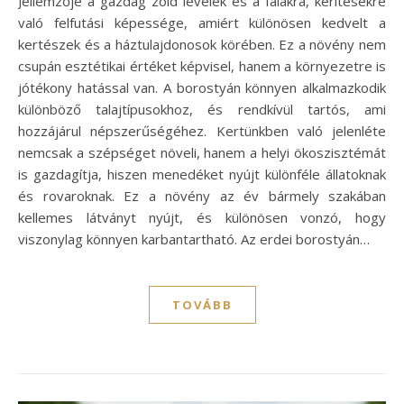
Jellemzője a gazdag zöld levelek és a falakra, kerítésekre
való felfutási képessége, amiért különösen kedvelt a
kertészek és a háztulajdonosok körében. Ez a növény nem
csupán esztétikai értéket képvisel, hanem a környezetre is
jótékony hatással van. A borostyán könnyen alkalmazkodik
különböző talajtípusokhoz, és rendkívül tartós, ami
hozzájárul népszerűségéhez. Kertünkben való jelenléte
nemcsak a szépséget növeli, hanem a helyi ökoszisztémát
is gazdagítja, hiszen menedéket nyújt különféle állatoknak
és rovaroknak. Ez a növény az év bármely szakában
kellemes látványt nyújt, és különösen vonzó, hogy
viszonylag könnyen karbantartható. Az erdei borostyán…
TOVÁBB