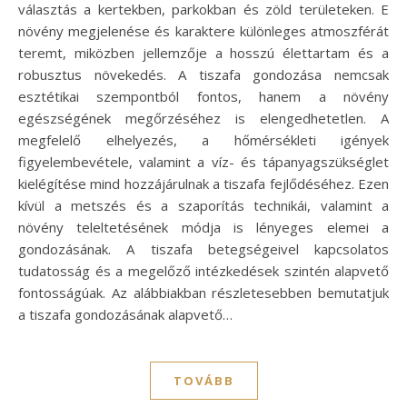
választás a kertekben, parkokban és zöld területeken. E
növény megjelenése és karaktere különleges atmoszférát
teremt, miközben jellemzője a hosszú élettartam és a
robusztus növekedés. A tiszafa gondozása nemcsak
esztétikai szempontból fontos, hanem a növény
egészségének megőrzéséhez is elengedhetetlen. A
megfelelő elhelyezés, a hőmérsékleti igények
figyelembevétele, valamint a víz- és tápanyagszükséglet
kielégítése mind hozzájárulnak a tiszafa fejlődéséhez. Ezen
kívül a metszés és a szaporítás technikái, valamint a
növény teleltetésének módja is lényeges elemei a
gondozásának. A tiszafa betegségeivel kapcsolatos
tudatosság és a megelőző intézkedések szintén alapvető
fontosságúak. Az alábbiakban részletesebben bemutatjuk
a tiszafa gondozásának alapvető…
TOVÁBB