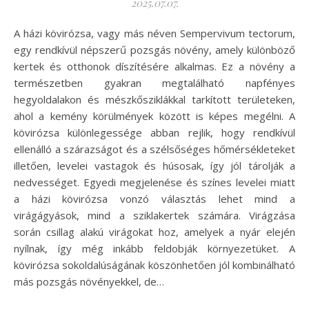
2025.07.07.
A házi kövirózsa, vagy más néven Sempervivum tectorum,
egy rendkívül népszerű pozsgás növény, amely különböző
kertek és otthonok díszítésére alkalmas. Ez a növény a
természetben gyakran megtalálható napfényes
hegyoldalakon és mészkősziklákkal tarkított területeken,
ahol a kemény körülmények között is képes megélni. A
kövirózsa különlegessége abban rejlik, hogy rendkívül
ellenálló a szárazságot és a szélsőséges hőmérsékleteket
illetően, levelei vastagok és húsosak, így jól tárolják a
nedvességet. Egyedi megjelenése és színes levelei miatt
a házi kövirózsa vonzó választás lehet mind a
virágágyások, mind a sziklakertek számára. Virágzása
során csillag alakú virágokat hoz, amelyek a nyár elején
nyílnak, így még inkább feldobják környezetüket. A
kövirózsa sokoldalúságának köszönhetően jól kombinálható
más pozsgás növényekkel, de…