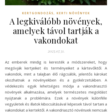
,
KERTGONDOZÁS
KERTI NÖVÉNYEK
A legkiválóbb növények,
amelyek távol tartják a
vakondokat
2025.07.31.
Az emberek mindig is keresték a módszereket, hogy
megóvják kertjeiket és terményeiket a kártevőktől. A
vakondok, mint a talajban élő rágcsálók, jelentős károkat
okozhatnak a növényekben és a gyökérzetükben. A
védekezés egyik lehetséges módja a vakondriasztó
növények alkalmazása, amelyek természetes megoldást
nyújtanak a problémára. Ezek a növények különféle
vegyületek és illatok kibocsátásával képesek távol tartani a
vakondokat a kertektől. A vakondriasztó növények nemcsak