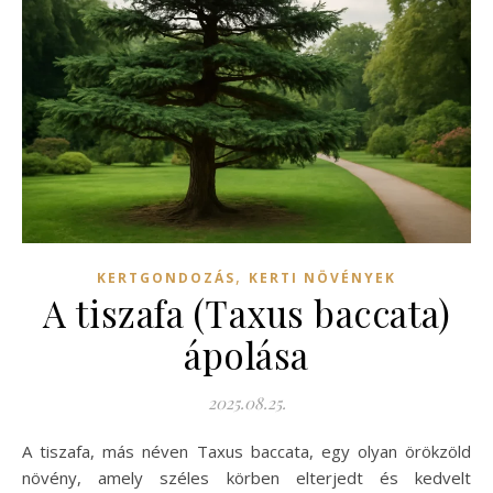
,
KERTGONDOZÁS
KERTI NÖVÉNYEK
A tiszafa (Taxus baccata)
ápolása
2025.08.25.
A tiszafa, más néven Taxus baccata, egy olyan örökzöld
növény, amely széles körben elterjedt és kedvelt