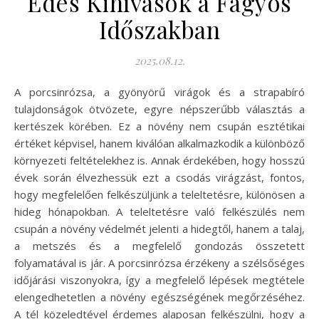
Édes Kihívások a Fagyos
Időszakban
2025.08.12.
A porcsinrózsa, a gyönyörű virágok és a strapabíró
tulajdonságok ötvözete, egyre népszerűbb választás a
kertészek körében. Ez a növény nem csupán esztétikai
értéket képvisel, hanem kiválóan alkalmazkodik a különböző
környezeti feltételekhez is. Annak érdekében, hogy hosszú
évek során élvezhessük ezt a csodás virágzást, fontos,
hogy megfelelően felkészüljünk a teleltetésre, különösen a
hideg hónapokban. A teleltetésre való felkészülés nem
csupán a növény védelmét jelenti a hidegtől, hanem a talaj,
a metszés és a megfelelő gondozás összetett
folyamatával is jár. A porcsinrózsa érzékeny a szélsőséges
időjárási viszonyokra, így a megfelelő lépések megtétele
elengedhetetlen a növény egészségének megőrzéséhez.
A tél közeledtével érdemes alaposan felkészülni, hogy a