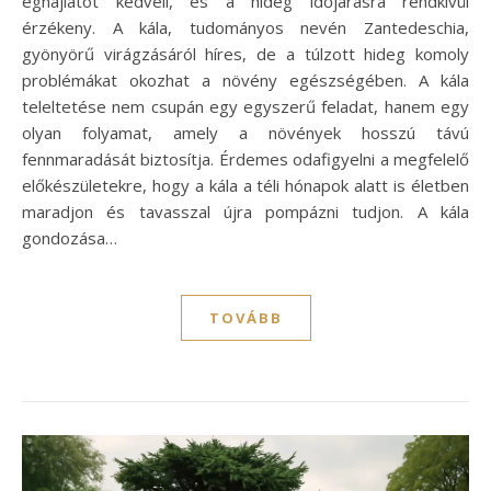
éghajlatot kedveli, és a hideg időjárásra rendkívül
érzékeny. A kála, tudományos nevén Zantedeschia,
gyönyörű virágzásáról híres, de a túlzott hideg komoly
problémákat okozhat a növény egészségében. A kála
teleltetése nem csupán egy egyszerű feladat, hanem egy
olyan folyamat, amely a növények hosszú távú
fennmaradását biztosítja. Érdemes odafigyelni a megfelelő
előkészületekre, hogy a kála a téli hónapok alatt is életben
maradjon és tavasszal újra pompázni tudjon. A kála
gondozása…
TOVÁBB