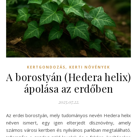
,
KERTGONDOZÁS
KERTI NÖVÉNYEK
A borostyán (Hedera helix)
ápolása az erdőben
2025.07.22.
Az erdei borostyán, mely tudományos nevén Hedera helix
néven ismert, egy igen elterjedt dísznövény, amely
számos városi kertben és nyilvános parkban megtalálható.