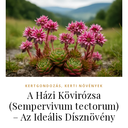
,
KERTGONDOZÁS
KERTI NÖVÉNYEK
A Házi Kövirózsa
(Sempervivum tectorum)
– Az Ideális Dísznövény