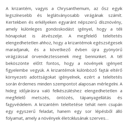
A krizantém, vagyis a Chrysanthemum, az ősz egyik
legszínesebb és leglátványosabb virágának számít.
Kertekben és erkélyeken egyaránt népszerű dísznövény,
amely különleges gondoskodást igényel, hogy a téli
hónapokat is átvészelje. A megfelelő teleltetés
elengedhetetlen ahhoz, hogy a krizantémok egészségesek
maradjanak, és a következő évben újra gyönyörű
virágzással örvendeztessenek meg bennünket. A tél
beköszönte előtt fontos, hogy a növények igényeit
figyelembe vegyük. A krizantémok különböző fajtái eltérő
környezeti adottságokat igényelnek, ezért a teleltetés
során érdemes minden szempontot alaposan mérlegelni. A
hideg időjárásra való felkészüléshez elengedhetetlen a
megfelelő metszés, öntözés, tápanyagellátás és
fagyvédelem. A krizantém teleltetése tehát nem csupán
egy egyszerű feladat, hanem egy sor lépésből álló
folyamat, amely a növények életciklusának szerves…