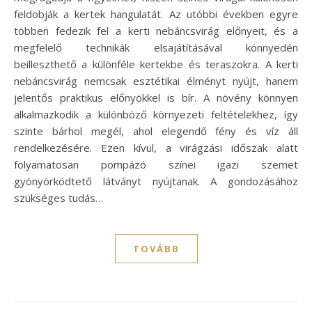
feldobják a kertek hangulatát. Az utóbbi években egyre
többen fedezik fel a kerti nebáncsvirág előnyeit, és a
megfelelő technikák elsajátításával könnyedén
beilleszthető a különféle kertekbe és teraszokra. A kerti
nebáncsvirág nemcsak esztétikai élményt nyújt, hanem
jelentős praktikus előnyökkel is bír. A növény könnyen
alkalmazkodik a különböző környezeti feltételekhez, így
szinte bárhol megél, ahol elegendő fény és víz áll
rendelkezésére. Ezen kívül, a virágzási időszak alatt
folyamatosan pompázó színei igazi szemet
gyönyörködtető látványt nyújtanak. A gondozásához
szükséges tudás…
TOVÁBB