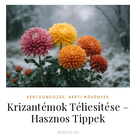
,
KERTGONDOZÁS
KERTI NÖVÉNYEK
Krizantémok Téliesítése –
Hasznos Tippek
2025.02.20.