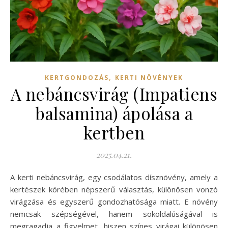
,
KERTGONDOZÁS
KERTI NÖVÉNYEK
A nebáncsvirág (Impatiens
balsamina) ápolása a
kertben
2025.04.21.
A kerti nebáncsvirág, egy csodálatos dísznövény, amely a
kertészek körében népszerű választás, különösen vonzó
virágzása és egyszerű gondozhatósága miatt. E növény
nemcsak szépségével, hanem sokoldalúságával is
megragadja a figyelmet, hiszen színes virágai különösen