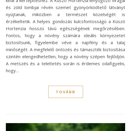
kínál a kertépítéshez. A Kúszó Hortenzia lenyűgöző virágai
és zöld lombjai révén szemet gyönyörködtető látványt
nyújtanak, miközben a természet közelségét is
érzékeltetik. A helyes gondozás kulcsfontosságú a Kúszó
Hortenzia hosszú távú egészségének megőrzésében.
Fontos, hogy a növény számára ideális környezetet
biztosítsunk, figyelembe véve a napfény és a talaj
minőségét. A megfelelő öntözés és támaszték biztosítása
szintén elengedhetetlen, hogy a növény szépen fejlődjön.
A metszés és a teleltetés során is érdemes odafigyelni,
hogy…
TOVÁBB