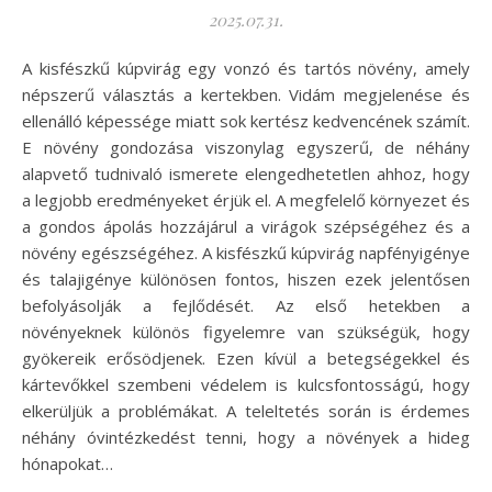
2025.07.31.
A kisfészkű kúpvirág egy vonzó és tartós növény, amely
népszerű választás a kertekben. Vidám megjelenése és
ellenálló képessége miatt sok kertész kedvencének számít.
E növény gondozása viszonylag egyszerű, de néhány
alapvető tudnivaló ismerete elengedhetetlen ahhoz, hogy
a legjobb eredményeket érjük el. A megfelelő környezet és
a gondos ápolás hozzájárul a virágok szépségéhez és a
növény egészségéhez. A kisfészkű kúpvirág napfényigénye
és talajigénye különösen fontos, hiszen ezek jelentősen
befolyásolják a fejlődését. Az első hetekben a
növényeknek különös figyelemre van szükségük, hogy
gyökereik erősödjenek. Ezen kívül a betegségekkel és
kártevőkkel szembeni védelem is kulcsfontosságú, hogy
elkerüljük a problémákat. A teleltetés során is érdemes
néhány óvintézkedést tenni, hogy a növények a hideg
hónapokat…