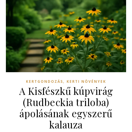
,
KERTGONDOZÁS
KERTI NÖVÉNYEK
A Kisfészkű kúpvirág
(Rudbeckia triloba)
ápolásának egyszerű
kalauza