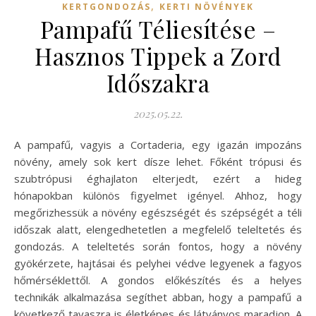
,
KERTGONDOZÁS
KERTI NÖVÉNYEK
Pampafű Téliesítése –
Hasznos Tippek a Zord
Időszakra
2025.05.22.
A pampafű, vagyis a Cortaderia, egy igazán impozáns
növény, amely sok kert dísze lehet. Főként trópusi és
szubtrópusi éghajlaton elterjedt, ezért a hideg
hónapokban különös figyelmet igényel. Ahhoz, hogy
megőrizhessük a növény egészségét és szépségét a téli
időszak alatt, elengedhetetlen a megfelelő teleltetés és
gondozás. A teleltetés során fontos, hogy a növény
gyökérzete, hajtásai és pelyhei védve legyenek a fagyos
hőmérséklettől. A gondos előkészítés és a helyes
technikák alkalmazása segíthet abban, hogy a pampafű a
következő tavaszra is életképes és látványos maradjon. A