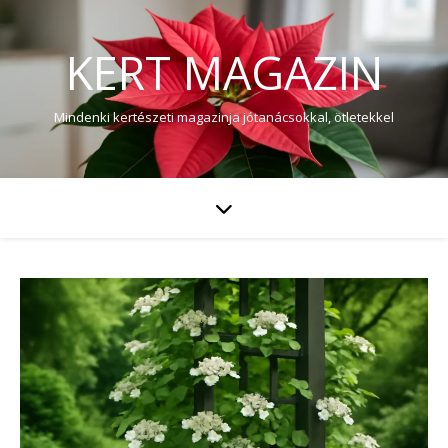
KERT MAGAZIN
Mindenki kertészeti magazinja jótanácsokkal, ötletekkel