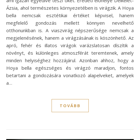
ami igazán egyedivé teszi őket. Eredeti élőhelye Délkelet-
Ázsia, ahol természetes környezetében is virágzik. A Hoya
bella nemcsak esztétikai értéket képvisel, hanem
megfelelő gondozás mellett könnyen nevelhető
otthonunkban is. A viaszvirág népszerűsége nemcsak a
megjelenésének, hanem a virágzásának is köszönhető. Az
apró, fehér és illatos virágok varázslatosan díszítik a
növényt, és különleges atmoszférát teremtenek, amely
minden helyiséghez hozzájárul. Azonban ahhoz, hogy a
Hoya bella egészséges és virágzó maradjon, fontos
betartani a gondozására vonatkozó alapelveket, amelyek
a…
TOVÁBB