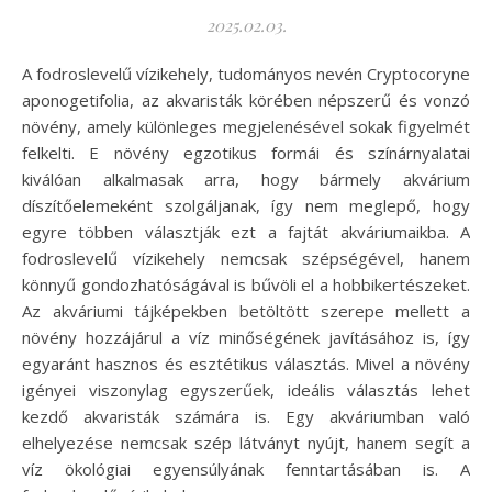
2025.02.03.
A fodroslevelű vízikehely, tudományos nevén Cryptocoryne
aponogetifolia, az akvaristák körében népszerű és vonzó
növény, amely különleges megjelenésével sokak figyelmét
felkelti. E növény egzotikus formái és színárnyalatai
kiválóan alkalmasak arra, hogy bármely akvárium
díszítőelemeként szolgáljanak, így nem meglepő, hogy
egyre többen választják ezt a fajtát akváriumaikba. A
fodroslevelű vízikehely nemcsak szépségével, hanem
könnyű gondozhatóságával is bűvöli el a hobbikertészeket.
Az akváriumi tájképekben betöltött szerepe mellett a
növény hozzájárul a víz minőségének javításához is, így
egyaránt hasznos és esztétikus választás. Mivel a növény
igényei viszonylag egyszerűek, ideális választás lehet
kezdő akvaristák számára is. Egy akváriumban való
elhelyezése nemcsak szép látványt nyújt, hanem segít a
víz ökológiai egyensúlyának fenntartásában is. A