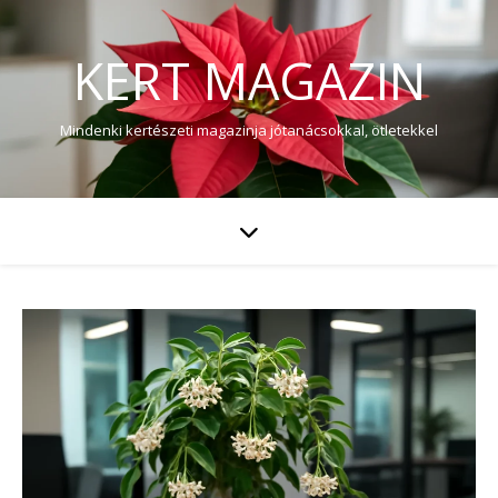
KERT MAGAZIN
Mindenki kertészeti magazinja jótanácsokkal, ötletekkel