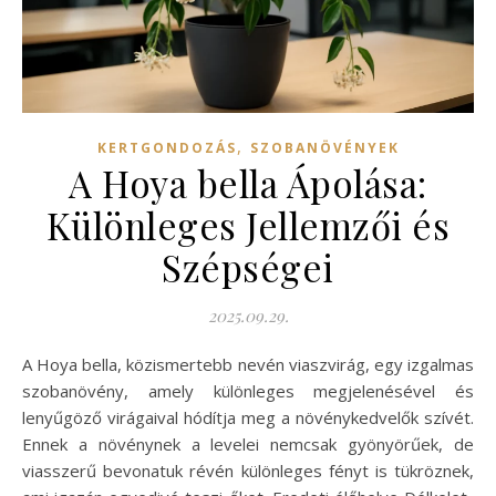
,
KERTGONDOZÁS
SZOBANÖVÉNYEK
A Hoya bella Ápolása:
Különleges Jellemzői és
Szépségei
2025.09.29.
A Hoya bella, közismertebb nevén viaszvirág, egy izgalmas
szobanövény, amely különleges megjelenésével és
lenyűgöző virágaival hódítja meg a növénykedvelők szívét.
Ennek a növénynek a levelei nemcsak gyönyörűek, de
viasszerű bevonatuk révén különleges fényt is tükröznek,