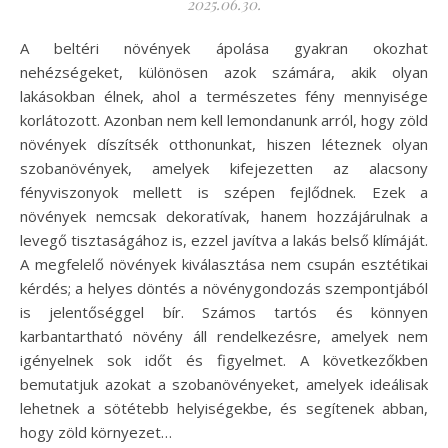
2025.06.30.
A beltéri növények ápolása gyakran okozhat
nehézségeket, különösen azok számára, akik olyan
lakásokban élnek, ahol a természetes fény mennyisége
korlátozott. Azonban nem kell lemondanunk arról, hogy zöld
növények díszítsék otthonunkat, hiszen léteznek olyan
szobanövények, amelyek kifejezetten az alacsony
fényviszonyok mellett is szépen fejlődnek. Ezek a
növények nemcsak dekoratívak, hanem hozzájárulnak a
levegő tisztaságához is, ezzel javítva a lakás belső klímáját.
A megfelelő növények kiválasztása nem csupán esztétikai
kérdés; a helyes döntés a növénygondozás szempontjából
is jelentőséggel bír. Számos tartós és könnyen
karbantartható növény áll rendelkezésre, amelyek nem
igényelnek sok időt és figyelmet. A következőkben
bemutatjuk azokat a szobanövényeket, amelyek ideálisak
lehetnek a sötétebb helyiségekbe, és segítenek abban,
hogy zöld környezet…