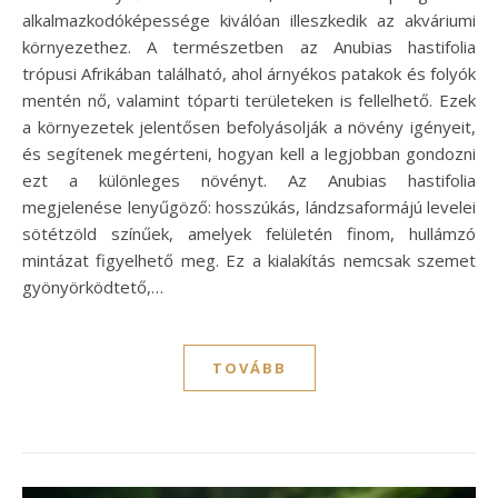
alkalmazkodóképessége kiválóan illeszkedik az akváriumi
környezethez. A természetben az Anubias hastifolia
trópusi Afrikában található, ahol árnyékos patakok és folyók
mentén nő, valamint tóparti területeken is fellelhető. Ezek
a környezetek jelentősen befolyásolják a növény igényeit,
és segítenek megérteni, hogyan kell a legjobban gondozni
ezt a különleges növényt. Az Anubias hastifolia
megjelenése lenyűgöző: hosszúkás, lándzsaformájú levelei
sötétzöld színűek, amelyek felületén finom, hullámzó
mintázat figyelhető meg. Ez a kialakítás nemcsak szemet
gyönyörködtető,…
TOVÁBB