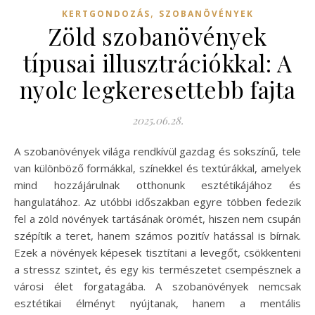
,
KERTGONDOZÁS
SZOBANÖVÉNYEK
Zöld szobanövények
típusai illusztrációkkal: A
nyolc legkeresettebb fajta
2025.06.28.
A szobanövények világa rendkívül gazdag és sokszínű, tele
van különböző formákkal, színekkel és textúrákkal, amelyek
mind hozzájárulnak otthonunk esztétikájához és
hangulatához. Az utóbbi időszakban egyre többen fedezik
fel a zöld növények tartásának örömét, hiszen nem csupán
szépítik a teret, hanem számos pozitív hatással is bírnak.
Ezek a növények képesek tisztítani a levegőt, csökkenteni
a stressz szintet, és egy kis természetet csempésznek a
városi élet forgatagába. A szobanövények nemcsak
esztétikai élményt nyújtanak, hanem a mentális