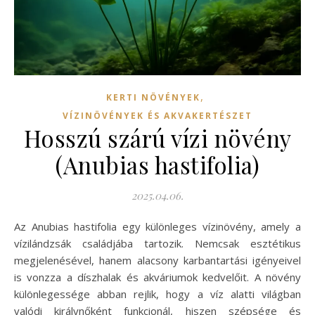
,
KERTI NÖVÉNYEK
VÍZINÖVÉNYEK ÉS AKVAKERTÉSZET
Hosszú szárú vízi növény
(Anubias hastifolia)
2025.04.06.
Az Anubias hastifolia egy különleges vízinövény, amely a
vízilándzsák családjába tartozik. Nemcsak esztétikus
megjelenésével, hanem alacsony karbantartási igényeivel
is vonzza a díszhalak és akváriumok kedvelőit. A növény
különlegessége abban rejlik, hogy a víz alatti világban
valódi királynőként funkcionál, hiszen szépsége és