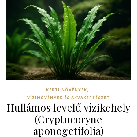
,
KERTI NÖVÉNYEK
VÍZINÖVÉNYEK ÉS AKVAKERTÉSZET
Hullámos levelű vízikehely
(Cryptocoryne
aponogetifolia)