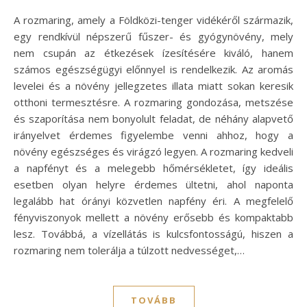
A rozmaring, amely a Földközi-tenger vidékéről származik,
egy rendkívül népszerű fűszer- és gyógynövény, mely
nem csupán az étkezések ízesítésére kiváló, hanem
számos egészségügyi előnnyel is rendelkezik. Az aromás
levelei és a növény jellegzetes illata miatt sokan keresik
otthoni termesztésre. A rozmaring gondozása, metszése
és szaporítása nem bonyolult feladat, de néhány alapvető
irányelvet érdemes figyelembe venni ahhoz, hogy a
növény egészséges és virágzó legyen. A rozmaring kedveli
a napfényt és a melegebb hőmérsékletet, így ideális
esetben olyan helyre érdemes ültetni, ahol naponta
legalább hat órányi közvetlen napfény éri. A megfelelő
fényviszonyok mellett a növény erősebb és kompaktabb
lesz. Továbbá, a vízellátás is kulcsfontosságú, hiszen a
rozmaring nem tolerálja a túlzott nedvességet,…
TOVÁBB