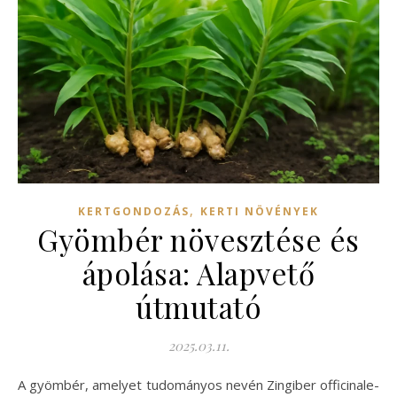
,
KERTGONDOZÁS
KERTI NÖVÉNYEK
Gyömbér növesztése és
ápolása: Alapvető
útmutató
2025.03.11.
A gyömbér, amelyet tudományos nevén Zingiber officinale-