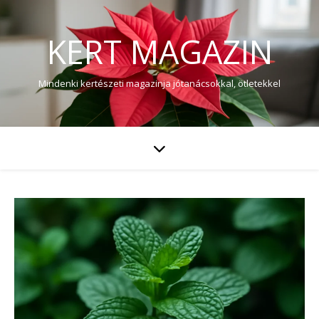
KERT MAGAZIN
Mindenki kertészeti magazinja jótanácsokkal, ötletekkel