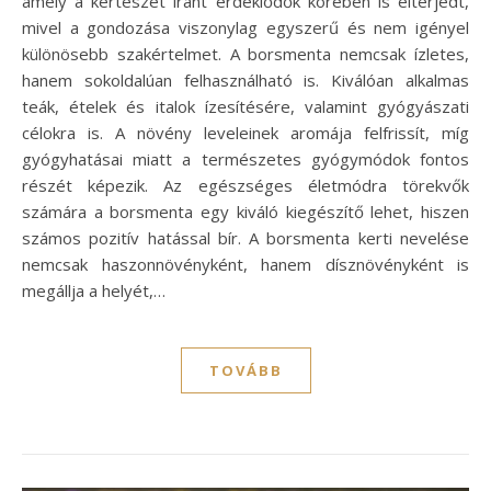
amely a kertészet iránt érdeklődők körében is elterjedt,
mivel a gondozása viszonylag egyszerű és nem igényel
különösebb szakértelmet. A borsmenta nemcsak ízletes,
hanem sokoldalúan felhasználható is. Kiválóan alkalmas
teák, ételek és italok ízesítésére, valamint gyógyászati
célokra is. A növény leveleinek aromája felfrissít, míg
gyógyhatásai miatt a természetes gyógymódok fontos
részét képezik. Az egészséges életmódra törekvők
számára a borsmenta egy kiváló kiegészítő lehet, hiszen
számos pozitív hatással bír. A borsmenta kerti nevelése
nemcsak haszonnövényként, hanem dísznövényként is
megállja a helyét,…
TOVÁBB