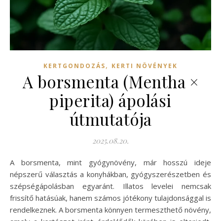
,
KERTGONDOZÁS
KERTI NÖVÉNYEK
A borsmenta (Mentha ×
piperita) ápolási
útmutatója
2025.08.20.
A borsmenta, mint gyógynövény, már hosszú ideje
népszerű választás a konyhákban, gyógyszerészetben és
szépségápolásban egyaránt. Illatos levelei nemcsak
frissítő hatásúak, hanem számos jótékony tulajdonsággal is
rendelkeznek. A borsmenta könnyen termeszthető növény,