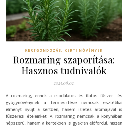
,
KERTGONDOZÁS
KERTI NÖVÉNYEK
Rozmaring szaporítása:
Hasznos tudnivalók
2025.08.02.
A rozmaring, ennek a csodálatos és illatos fűszer- és
gyógynövénynek a termesztése nemcsak esztétikai
élményt nyújt a kertben, hanem ízletes aromájával is
fűszerezi ételeinket. A rozmaring nemcsak a konyhában
népszerű, hanem a kertekben is gyakran előfordul, hiszen