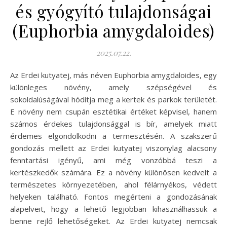
és gyógyító tulajdonságai
(Euphorbia amygdaloides)
2025.07.22.
Az Erdei kutyatej, más néven Euphorbia amygdaloides, egy
különleges növény, amely szépségével és
sokoldalúságával hódítja meg a kertek és parkok területét.
E növény nem csupán esztétikai értéket képvisel, hanem
számos érdekes tulajdonsággal is bír, amelyek miatt
érdemes elgondolkodni a termesztésén. A szakszerű
gondozás mellett az Erdei kutyatej viszonylag alacsony
fenntartási igényű, ami még vonzóbbá teszi a
kertészkedők számára. Ez a növény különösen kedvelt a
természetes környezetében, ahol félárnyékos, védett
helyeken található. Fontos megérteni a gondozásának
alapelveit, hogy a lehető legjobban kihasználhassuk a
benne rejlő lehetőségeket. Az Erdei kutyatej nemcsak