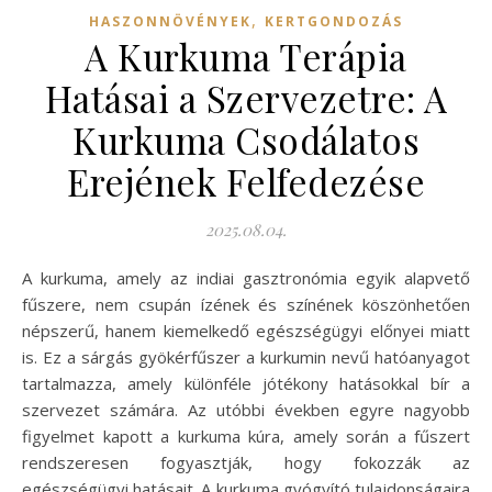
,
HASZONNÖVÉNYEK
KERTGONDOZÁS
A Kurkuma Terápia
Hatásai a Szervezetre: A
Kurkuma Csodálatos
Erejének Felfedezése
2025.08.04.
A kurkuma, amely az indiai gasztronómia egyik alapvető
fűszere, nem csupán ízének és színének köszönhetően
népszerű, hanem kiemelkedő egészségügyi előnyei miatt
is. Ez a sárgás gyökérfűszer a kurkumin nevű hatóanyagot
tartalmazza, amely különféle jótékony hatásokkal bír a
szervezet számára. Az utóbbi években egyre nagyobb
figyelmet kapott a kurkuma kúra, amely során a fűszert
rendszeresen fogyasztják, hogy fokozzák az
egészségügyi hatásait. A kurkuma gyógyító tulajdonságaira