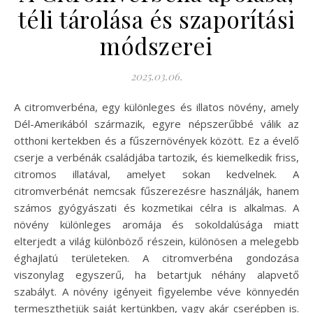
téli tárolása és szaporítási
módszerei
2025.03.06.
A citromverbéna, egy különleges és illatos növény, amely
Dél-Amerikából származik, egyre népszerűbbé válik az
otthoni kertekben és a fűszernövények között. Ez a évelő
cserje a verbénák családjába tartozik, és kiemelkedik friss,
citromos illatával, amelyet sokan kedvelnek. A
citromverbénát nemcsak fűszerezésre használják, hanem
számos gyógyászati és kozmetikai célra is alkalmas. A
növény különleges aromája és sokoldalúsága miatt
elterjedt a világ különböző részein, különösen a melegebb
éghajlatú területeken. A citromverbéna gondozása
viszonylag egyszerű, ha betartjuk néhány alapvető
szabályt. A növény igényeit figyelembe véve könnyedén
termeszthetjük saját kertünkben, vagy akár cserépben is.