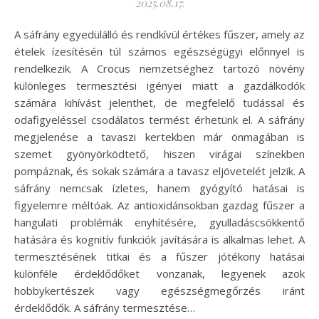
2025.08.17.
A sáfrány egyedülálló és rendkívül értékes fűszer, amely az
ételek ízesítésén túl számos egészségügyi előnnyel is
rendelkezik. A Crocus nemzetséghez tartozó növény
különleges termesztési igényei miatt a gazdálkodók
számára kihívást jelenthet, de megfelelő tudással és
odafigyeléssel csodálatos termést érhetünk el. A sáfrány
megjelenése a tavaszi kertekben már önmagában is
szemet gyönyörködtető, hiszen virágai színekben
pompáznak, és sokak számára a tavasz eljövetelét jelzik. A
sáfrány nemcsak ízletes, hanem gyógyító hatásai is
figyelemre méltóak. Az antioxidánsokban gazdag fűszer a
hangulati problémák enyhítésére, gyulladáscsökkentő
hatására és kognitív funkciók javítására is alkalmas lehet. A
termesztésének titkai és a fűszer jótékony hatásai
különféle érdeklődőket vonzanak, legyenek azok
hobbykertészek vagy egészségmegőrzés iránt
érdeklődők. A sáfrány termesztése…