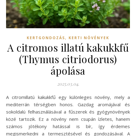
,
KERTGONDOZÁS
KERTI NÖVÉNYEK
A citromos illatú kakukkfű
(Thymus citriodorus)
ápolása
2025.03.04.
A citromillatú kakukkfű egy különleges növény, mely a
mediterrán térségben honos. Gazdag aromájával és
sokoldalú felhasználásával a fűszerek és gyógynövények
közé tartozik. Ez a növény nem csupán ízletes, hanem
számos jótékony hatással is bír, így érdemes
megismerkedni a termesztésével és gondozásával. A