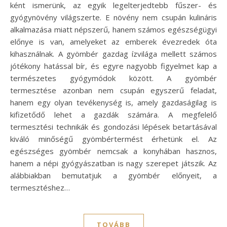
ként ismerünk, az egyik legelterjedtebb fűszer- és
gyógynövény világszerte. E növény nem csupán kulináris
alkalmazása miatt népszerű, hanem számos egészségügyi
előnye is van, amelyeket az emberek évezredek óta
kihasználnak. A gyömbér gazdag ízvilága mellett számos
jótékony hatással bír, és egyre nagyobb figyelmet kap a
természetes gyógymódok között. A gyömbér
termesztése azonban nem csupán egyszerű feladat,
hanem egy olyan tevékenység is, amely gazdaságilag is
kifizetődő lehet a gazdák számára. A megfelelő
termesztési technikák és gondozási lépések betartásával
kiváló minőségű gyömbértermést érhetünk el. Az
egészséges gyömbér nemcsak a konyhában hasznos,
hanem a népi gyógyászatban is nagy szerepet játszik. Az
alábbiakban bemutatjuk a gyömbér előnyeit, a
termesztéshez…
TOVÁBB