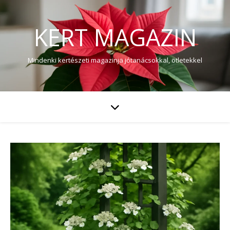
KERT MAGAZIN
Mindenki kertészeti magazinja jótanácsokkal, ötletekkel