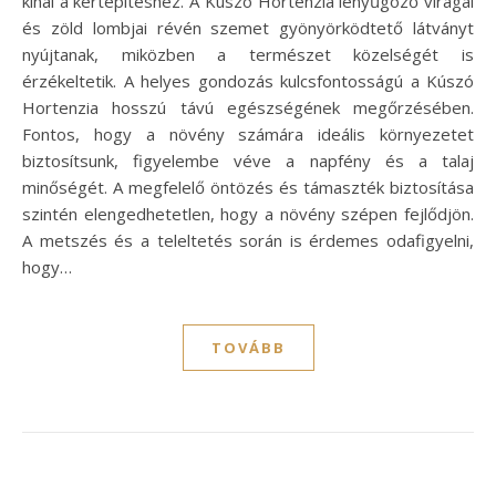
kínál a kertépítéshez. A Kúszó Hortenzia lenyűgöző virágai
és zöld lombjai révén szemet gyönyörködtető látványt
nyújtanak, miközben a természet közelségét is
érzékeltetik. A helyes gondozás kulcsfontosságú a Kúszó
Hortenzia hosszú távú egészségének megőrzésében.
Fontos, hogy a növény számára ideális környezetet
biztosítsunk, figyelembe véve a napfény és a talaj
minőségét. A megfelelő öntözés és támaszték biztosítása
szintén elengedhetetlen, hogy a növény szépen fejlődjön.
A metszés és a teleltetés során is érdemes odafigyelni,
hogy…
TOVÁBB