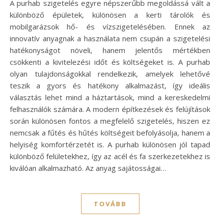
A purhab szigetelés egyre népszerűbb megoldássá vált a
különböző épületek, különösen a kerti tárolók és
mobilgarázsok hő- és vízszigetelésében. Ennek az
innovatív anyagnak a használata nem csupán a szigetelési
hatékonyságot növeli, hanem jelentős mértékben
csökkenti a kivitelezési időt és költségeket is. A purhab
olyan tulajdonságokkal rendelkezik, amelyek lehetővé
teszik a gyors és hatékony alkalmazást, így ideális
választás lehet mind a háztartások, mind a kereskedelmi
felhasználók számára. A modern építkezések és felújítások
során különösen fontos a megfelelő szigetelés, hiszen ez
nemcsak a fűtés és hűtés költségeit befolyásolja, hanem a
helyiség komfortérzetét is. A purhab különösen jól tapad
különböző felületekhez, így az acél és fa szerkezetekhez is
kiválóan alkalmazható. Az anyag sajátosságai…
TOVÁBB