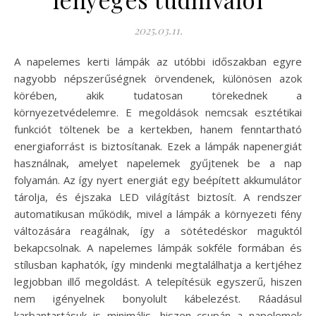
2025.03.11.
A napelemes kerti lámpák az utóbbi időszakban egyre
nagyobb népszerűségnek örvendenek, különösen azok
körében, akik tudatosan törekednek a
környezetvédelemre. E megoldások nemcsak esztétikai
funkciót töltenek be a kertekben, hanem fenntartható
energiaforrást is biztosítanak. Ezek a lámpák napenergiát
használnak, amelyet napelemek gyűjtenek be a nap
folyamán. Az így nyert energiát egy beépített akkumulátor
tárolja, és éjszaka LED világítást biztosít. A rendszer
automatikusan működik, mivel a lámpák a környezeti fény
változására reagálnak, így a sötétedéskor maguktól
bekapcsolnak. A napelemes lámpák sokféle formában és
stílusban kaphatók, így mindenki megtalálhatja a kertjéhez
legjobban illő megoldást. A telepítésük egyszerű, hiszen
nem igényelnek bonyolult kábelezést. Ráadásul
karbantartásuk is minimális, hiszen csupán a napelemek