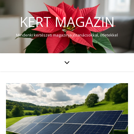
KERT MAGAZIN
Mindenki kertészeti magazinja jótanácsokkal, ötletekkel