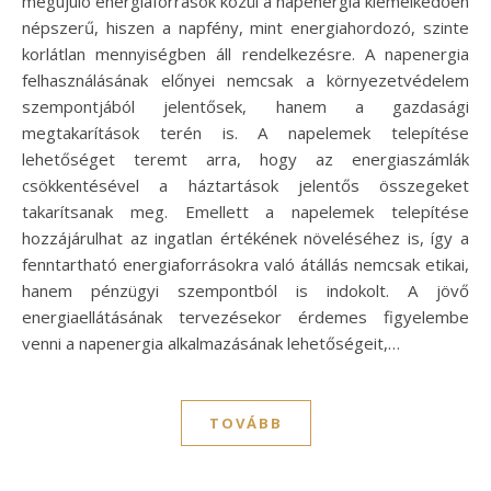
megújuló energiaforrások közül a napenergia kiemelkedően
népszerű, hiszen a napfény, mint energiahordozó, szinte
korlátlan mennyiségben áll rendelkezésre. A napenergia
felhasználásának előnyei nemcsak a környezetvédelem
szempontjából jelentősek, hanem a gazdasági
megtakarítások terén is. A napelemek telepítése
lehetőséget teremt arra, hogy az energiaszámlák
csökkentésével a háztartások jelentős összegeket
takarítsanak meg. Emellett a napelemek telepítése
hozzájárulhat az ingatlan értékének növeléséhez is, így a
fenntartható energiaforrásokra való átállás nemcsak etikai,
hanem pénzügyi szempontból is indokolt. A jövő
energiaellátásának tervezésekor érdemes figyelembe
venni a napenergia alkalmazásának lehetőségeit,…
TOVÁBB