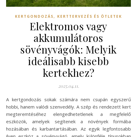
,
KERTGONDOZÁS
KERTTERVEZÉS ÉS ÖTLETEK
Elektromos vagy
akkumulátoros
sövényvágók: Melyik
ideálisabb kisebb
kertekhez?
2025.04.11.
A kertgondozás sokak számára nem csupán egyszerű
hobbi, hanem valódi szenvedély. A szép és rendezett kert
megteremtéséhez elengedhetetlenek a megfelelő
eszközök, amelyek segítenek a növények formába
hozásában és karbantartásában. Az egyik legfontosabb
ilyen eszköz a sövényvágó, amely különféle típusokban