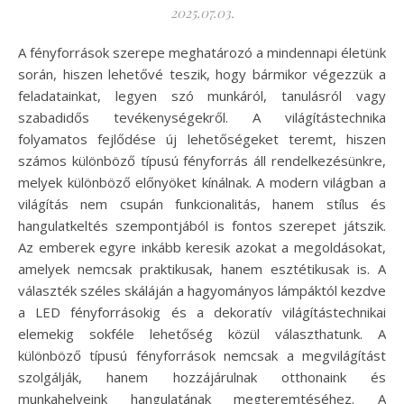
2025.07.03.
A fényforrások szerepe meghatározó a mindennapi életünk
során, hiszen lehetővé teszik, hogy bármikor végezzük a
feladatainkat, legyen szó munkáról, tanulásról vagy
szabadidős tevékenységekről. A világítástechnika
folyamatos fejlődése új lehetőségeket teremt, hiszen
számos különböző típusú fényforrás áll rendelkezésünkre,
melyek különböző előnyöket kínálnak. A modern világban a
világítás nem csupán funkcionalitás, hanem stílus és
hangulatkeltés szempontjából is fontos szerepet játszik.
Az emberek egyre inkább keresik azokat a megoldásokat,
amelyek nemcsak praktikusak, hanem esztétikusak is. A
választék széles skáláján a hagyományos lámpáktól kezdve
a LED fényforrásokig és a dekoratív világítástechnikai
elemekig sokféle lehetőség közül választhatunk. A
különböző típusú fényforrások nemcsak a megvilágítást
szolgálják, hanem hozzájárulnak otthonaink és
munkahelyeink hangulatának megteremtéséhez. A