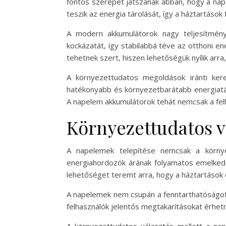
fontos szerepet játszanak abban, hogy a nap
teszik az energia tárolását, így a háztartáso
A modern akkumulátorok nagy teljesítmény
kockázatát, így stabilabbá téve az otthoni en
tehetnek szert, hiszen lehetőségük nyílik arr
A környezettudatos megoldások iránti ker
hatékonyabb és környezetbarátabb energiatár
A napelem akkumulátorok tehát nemcsak a felha
Környezettudatos vá
A napelemek telepítése nemcsak a körny
energiahordozók árának folyamatos emelkedés
lehetőséget teremt arra, hogy a háztartások 
A napelemek nem csupán a fenntarthatóságot 
felhasználók jelentős megtakarításokat érhet