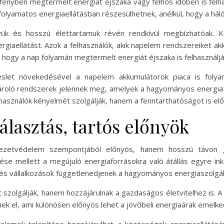
fényben megtermelt energiát éjszaka vagy felhős időben is felh
k folyamatos energiaellátásban részesülhetnek, anélkül, hogy a hál
ük és hosszú élettartamuk révén rendkívül megbízhatóak. Ké
ergiaellátást. Azok a felhasználók, akik napelem rendszereiket akk
a, hogy a nap folyamán megtermelt energiát éjszaka is felhasználj
eslet növekedésével a napelem akkumulátorok piaca is folya
oló rendszerek jelennek meg, amelyek a hagyományos energiatá
sználók kényelmét szolgálják, hanem a fenntarthatóságot is előseg
lasztás, tartós előnyök
ezetvédelem szempontjából előnyös, hanem hosszú távon g
e mellett a megújuló energiaforrásokra való átállás egyre inká
és vállalkozások függetlenedjenek a hagyományos energiaszolgál
szolgálják, hanem hozzájárulnak a gazdaságos életvitelhez is. 
nek el, ami különösen előnyös lehet a jövőbeli energiaárak emelk