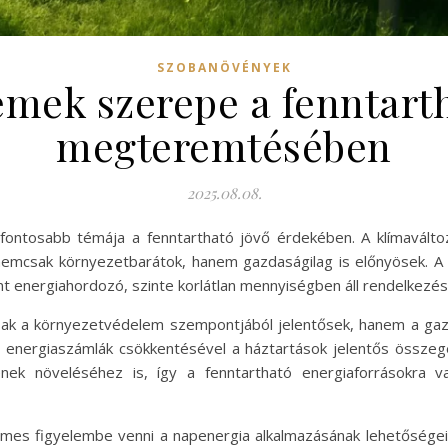
SZOBANÖVÉNYEK
emek szerepe a fenntarth
megteremtésében
2025.08.08.
egfontosabb témája a fenntartható jövő érdekében. A klímavál
nemcsak környezetbarátok, hanem gazdaságilag is előnyösek. A 
t energiahordozó, szinte korlátlan mennyiségben áll rendelkezés
sak a környezetvédelem szempontjából jelentősek, hanem a gaz
z energiaszámlák csökkentésével a háztartások jelentős összeg
kének növeléséhez is, így a fenntartható energiaforrásokra v
mes figyelembe venni a napenergia alkalmazásának lehetőségeit