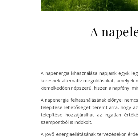
A napel
A napenergia kihasználása napjaink egyik l
keresnek alternatív megoldásokat, amelyek 
kiemelkedően népszerű, hiszen a napfény, min
A napenergia felhasználásának előnyei nemc
telepítése lehetőséget teremt arra, hogy a
telepítése hozzájárulhat az ingatlan érté
szempontból is indokolt.
A jövő energiaellátásának tervezésekor érde