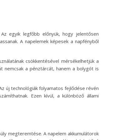
Az egyik legfőbb előnyük, hogy jelentősen
dhassanak. A napelemek képesek a napfényből
asználatának csökkentésével mérsékelhetjük a
hát nemcsak a pénztárcát, hanem a bolygót is
z új technológiák folyamatos fejlődése révén
zámíthatnak. Ezen kívül, a különböző állami
ensúly megteremtése. A napelem akkumulátorok