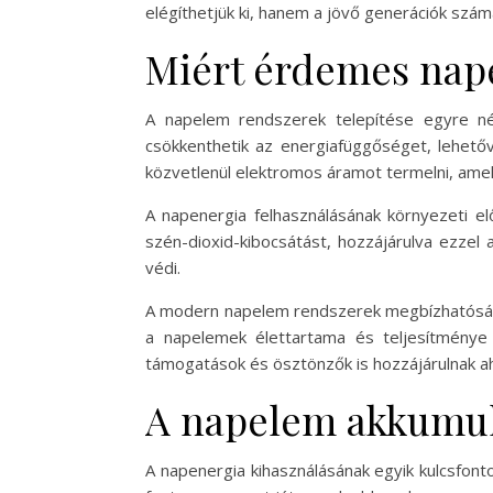
elégíthetjük ki, hanem a jövő generációk szám
Miért érdemes nape
A napelem rendszerek telepítése egyre né
csökkenthetik az energiafüggőséget, lehető
közvetlenül elektromos áramot termelni, amely
A napenergia felhasználásának környezeti el
szén-dioxid-kibocsátást, hozzájárulva ezzel
védi.
A modern napelem rendszerek megbízhatósága 
a napelemek élettartama és teljesítménye f
támogatások és ösztönzők is hozzájárulnak a
A napelem akkumul
A napenergia kihasználásának egyik kulcsfon