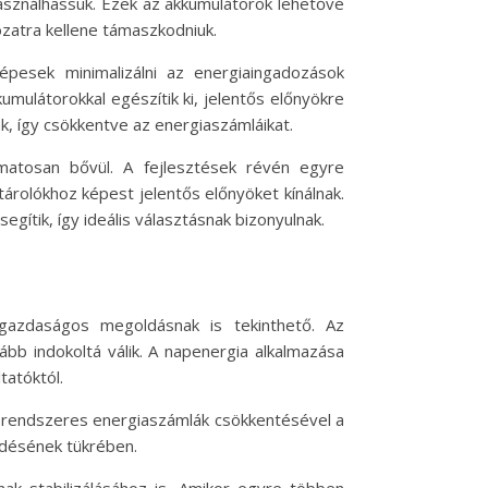
asználhassuk. Ezek az akkumulátorok lehetővé
ózatra kellene támaszkodniuk.
pesek minimalizálni az energiaingadozások
umulátorokkal egészítik ki, jelentős előnyökre
ák, így csökkentve az energiaszámláikat.
matosan bővül. A fejlesztések révén egyre
rolókhoz képest jelentős előnyöket kínálnak.
ítik, így ideális választásnak bizonyulnak.
azdaságos megoldásnak is tekinthető. Az
bb indokoltá válik. A napenergia alkalmazása
tatóktól.
A rendszeres energiaszámlák csökkentésével a
edésének tükrében.