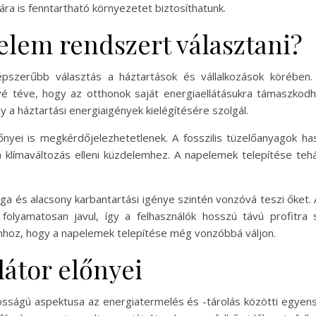
ára is fenntartható környezetet biztosíthatunk.
lem rendszert választani?
pszerűbb választás a háztartások és vállalkozások körében. 
vé téve, hogy az otthonok saját energiaellátásukra támaszko
 a háztartási energiaigények kielégítésére szolgál.
őnyei is megkérdőjelezhetetlenek. A fosszilis tüzelőanyagok h
 a klímaváltozás elleni küzdelemhez. A napelemek telepítése te
és alacsony karbantartási igénye szintén vonzóvá teszi őket. A
olyamatosan javul, így a felhasználók hosszú távú profitra s
hhoz, hogy a napelemek telepítése még vonzóbbá váljon.
átor előnyei
tosságú aspektusa az energiatermelés és -tárolás közötti egy