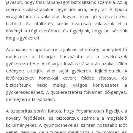
javasolt, hogy friss tápanyagot biztosítsunk számára. Az új
cserép kiválasztásakor ügyeljünk arra, hogy az A típusú
virágföld ideális választás legyen, mivel jó vízelvezetést
biztosít. Az átültetés során óvatosan válasszuk el a
növényt a régi cserépből, és ügyeljünk, hogy ne sértsük
meg a gyökereit.
Az ananász szaporítása is izgalmas lehetőség, amely két fő
módszere a tősarjak használata és a levélrészek
gyökereztetése. A tősarjak leválasztása után azokat külön
edénybe ültetjük, ahol saját gyökereik fejlődhetnek. A
levélrészeket homokkal kevert földbe ültessük, és
biztosítsunk nekik meleg, világos környezetet a
gyökeresedéshez. A gyökereztetési folyamat időigényes,
de megéri a fáradozást.
A szaporítás során fontos, hogy folyamatosan figyeljük a
növény fejlődését, és biztosítsuk számára a megfelelő
körülményeket. A gyümölcsnevelés szintén hosszabb időt
vehet igénybe, de a türelem meghozza a gyümölcsét, és