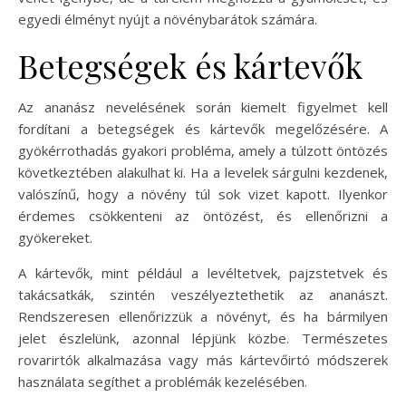
egyedi élményt nyújt a növénybarátok számára.
Betegségek és kártevők
Az ananász nevelésének során kiemelt figyelmet kell
fordítani a betegségek és kártevők megelőzésére. A
gyökérrothadás gyakori probléma, amely a túlzott öntözés
következtében alakulhat ki. Ha a levelek sárgulni kezdenek,
valószínű, hogy a növény túl sok vizet kapott. Ilyenkor
érdemes csökkenteni az öntözést, és ellenőrizni a
gyökereket.
A kártevők, mint például a levéltetvek, pajzstetvek és
takácsatkák, szintén veszélyeztethetik az ananászt.
Rendszeresen ellenőrizzük a növényt, és ha bármilyen
jelet észlelünk, azonnal lépjünk közbe. Természetes
rovarirtók alkalmazása vagy más kártevőirtó módszerek
használata segíthet a problémák kezelésében.