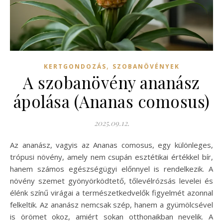
,
KERTGONDOZÁS
SZOBANÖVÉNYEK
A szobanövény ananász
ápolása (Ananas comosus)
2025.09.12.
Az ananász, vagyis az Ananas comosus, egy különleges,
trópusi növény, amely nem csupán esztétikai értékkel bír,
hanem számos egészségügyi előnnyel is rendelkezik. A
növény szemet gyönyörködtető, tőlevélrózsás levelei és
élénk színű virágai a természetkedvelők figyelmét azonnal
felkeltik. Az ananász nemcsak szép, hanem a gyümölcsével
is örömet okoz, amiért sokan otthonaikban nevelik. A