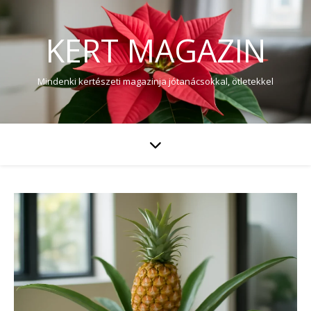
KERT MAGAZIN
Mindenki kertészeti magazinja jótanácsokkal, ötletekkel