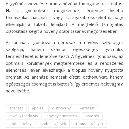
A gyümölcsnevelés során a növény támogatása is fontos.
Ha a gyümölcsök megjelennek, érdemes kisebb
támaszokat használni, vagy az ágakat összekötni, hogy
elkerüljük a túlzott lehajlást. A megfelelő támogatás
biztosítása segít a növény stabilitásának megőrzésében.
Az ananász gondozása nemcsak a növény szépségét
szolgálja, hanem számos egészséges gyümölcs
termesztését is lehetővé teszi. A figyelmes gondozás, az
optimális körülmények megteremtése és a rendszeres
ellenőrzés révén élvezhetjük a trópusi növény nyújtotta
örömeit. Az ananász nemcsak díszíti otthonunkat, hanem
egészséges csemegét is biztosít, így érdemes belevágni a
nevelésébe.
ananász
ápolás
dísznövény
kertészet
növénygondozás
növénytermesztés
öntözés
szobanövény
szobanövények
trópusi növények