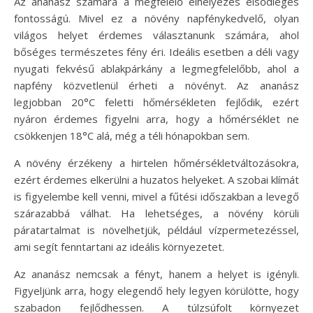
Az ananász számára a megfelelő elhelyezés elsődleges
fontosságú. Mivel ez a növény napfénykedvelő, olyan
világos helyet érdemes választanunk számára, ahol
bőséges természetes fény éri. Ideális esetben a déli vagy
nyugati fekvésű ablakpárkány a legmegfelelőbb, ahol a
napfény közvetlenül érheti a növényt. Az ananász
legjobban 20°C feletti hőmérsékleten fejlődik, ezért
nyáron érdemes figyelni arra, hogy a hőmérséklet ne
csökkenjen 18°C alá, még a téli hónapokban sem.
A növény érzékeny a hirtelen hőmérsékletváltozásokra,
ezért érdemes elkerülni a huzatos helyeket. A szobai klímát
is figyelembe kell venni, mivel a fűtési időszakban a levegő
szárazabbá válhat. Ha lehetséges, a növény körüli
páratartalmat is növelhetjük, például vízpermetezéssel,
ami segít fenntartani az ideális környezetet.
Az ananász nemcsak a fényt, hanem a helyet is igényli.
Figyeljünk arra, hogy elegendő hely legyen körülötte, hogy
szabadon fejlődhessen. A túlzsúfolt környezet