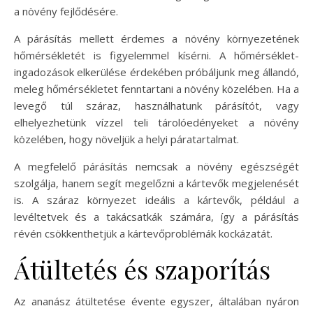
a növény fejlődésére.
A párásítás mellett érdemes a növény környezetének
hőmérsékletét is figyelemmel kísérni. A hőmérséklet-
ingadozások elkerülése érdekében próbáljunk meg állandó,
meleg hőmérsékletet fenntartani a növény közelében. Ha a
levegő túl száraz, használhatunk párásítót, vagy
elhelyezhetünk vízzel teli tárolóedényeket a növény
közelében, hogy növeljük a helyi páratartalmat.
A megfelelő párásítás nemcsak a növény egészségét
szolgálja, hanem segít megelőzni a kártevők megjelenését
is. A száraz környezet ideális a kártevők, például a
levéltetvek és a takácsatkák számára, így a párásítás
révén csökkenthetjük a kártevőproblémák kockázatát.
Átültetés és szaporítás
Az ananász átültetése évente egyszer, általában nyáron