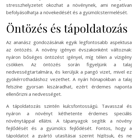
stresszhelyzetet okozhat a növénynek, ami negatívan
befolyásolhatja a növekedését és a gyümölcstermelését.
Öntözés és tápoldatozás
Az ananász gondozásának egyik legfontosabb aspektusa
az öntözés. A növény igényei évszakonként változnak:
nyáron bőséges öntözést igényel, míg télen a vízigény
csökken. Az öntözés során figyeljünk a talaj
nedvességtartalmára, és kerüljük a pangó vizet, mivel ez
gyökérrothadáshoz vezethet. A nyári hónapokban a talaj
felszíne gyorsan kiszáradhat, ezért érdemes naponta
ellenőrizni a nedvességet.
A tápoldatozás szintén kulcsfontosságú. Tavasszal és
nyáron a növényt kéthetente érdemes speciális
növénytáppal ellátni. A tápanyagok segítik a növény
fejlődését és a gyümölcs fejlődését. Fontos, hogy a
tápoldatot a gyártó utasításai szerint hígítsuk, és ne