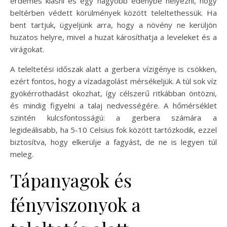
érdemes kiásni és egy nagyobb edénybe helyezni, hogy
beltérben védett körülmények között teleltethessük. Ha
bent tartjuk, ügyeljünk arra, hogy a növény ne kerüljön
huzatos helyre, mivel a huzat károsíthatja a leveleket és a
virágokat.
A teleltetési időszak alatt a gerbera vízigénye is csökken,
ezért fontos, hogy a vízadagolást mérsékeljük. A túl sok víz
gyökérrothadást okozhat, így célszerű ritkábban öntözni,
és mindig figyelni a talaj nedvességére. A hőmérséklet
szintén kulcsfontosságú: a gerbera számára a
legideálisabb, ha 5-10 Celsius fok között tartózkodik, ezzel
biztosítva, hogy elkerülje a fagyást, de ne is legyen túl
meleg.
Tápanyagok és
fényviszonyok a