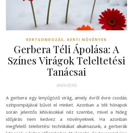
,
KERTGONDOZÁS
KERTI NÖVÉNYEK
Gerbera Téli Ápolása: A
Színes Virágok Teleltetési
Tanácsai
2025.07.02.
A gerbera egy lenyűgöző virág, amely évről évre csodás
színpompájával bűvöl el minket. Azonban a téli hónapok
során jelentős kihívásokkal néz szembe, mivel a hideg
időjárás nem kedvez a növényeknek. Ha azonban
megfelelő teleltetési technikákat alkalmazunk, a gerberák