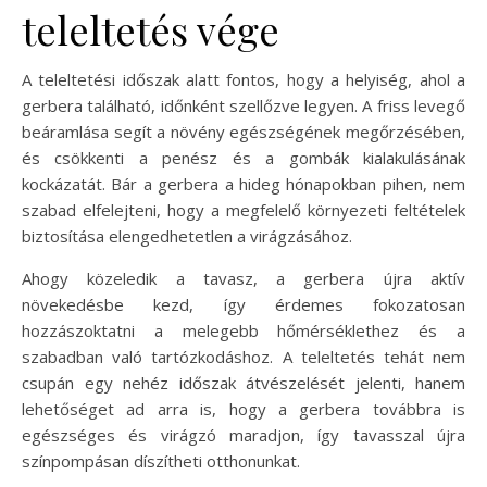
teleltetés vége
A teleltetési időszak alatt fontos, hogy a helyiség, ahol a
gerbera található, időnként szellőzve legyen. A friss levegő
beáramlása segít a növény egészségének megőrzésében,
és csökkenti a penész és a gombák kialakulásának
kockázatát. Bár a gerbera a hideg hónapokban pihen, nem
szabad elfelejteni, hogy a megfelelő környezeti feltételek
biztosítása elengedhetetlen a virágzásához.
Ahogy közeledik a tavasz, a gerbera újra aktív
növekedésbe kezd, így érdemes fokozatosan
hozzászoktatni a melegebb hőmérséklethez és a
szabadban való tartózkodáshoz. A teleltetés tehát nem
csupán egy nehéz időszak átvészelését jelenti, hanem
lehetőséget ad arra is, hogy a gerbera továbbra is
egészséges és virágzó maradjon, így tavasszal újra
színpompásan díszítheti otthonunkat.