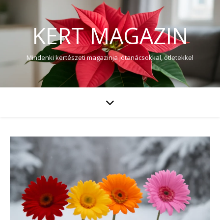
KERT MAGAZIN
Mindenki kertészeti magazinja jótanácsokkal, ötletekkel