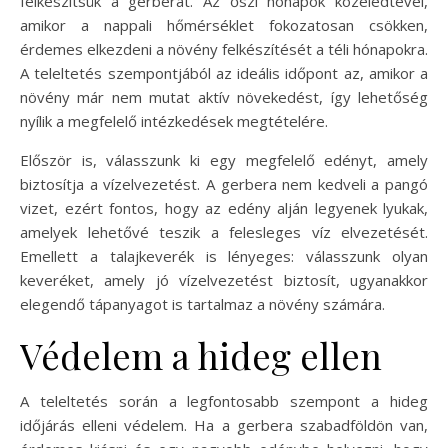
felkészítsük a gerberát. Az őszi hónapok közeledtével,
amikor a nappali hőmérséklet fokozatosan csökken,
érdemes elkezdeni a növény felkészítését a téli hónapokra.
A teleltetés szempontjából az ideális időpont az, amikor a
növény már nem mutat aktív növekedést, így lehetőség
nyílik a megfelelő intézkedések megtételére.
Először is, válasszunk ki egy megfelelő edényt, amely
biztosítja a vízelvezetést. A gerbera nem kedveli a pangó
vizet, ezért fontos, hogy az edény alján legyenek lyukak,
amelyek lehetővé teszik a felesleges víz elvezetését.
Emellett a talajkeverék is lényeges: válasszunk olyan
keveréket, amely jó vízelvezetést biztosít, ugyanakkor
elegendő tápanyagot is tartalmaz a növény számára.
Védelem a hideg ellen
A teleltetés során a legfontosabb szempont a hideg
időjárás elleni védelem. Ha a gerbera szabadföldön van,