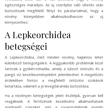
egészséges maradjon. Az új cserépbe való ültetés után
biztosítsunk megfelelő fényt és páratartalmat, hogy a
növény könnyebben alkalmazkodhasson az új
környezethez.
A Lepkeorchidea
betegségei
A Lepkeorchidea, mint minden növény, hajlamos lehet
különböző betegségekre. A leggyakoribb problémák közé
tartozik a gyökérrothadás, amely a túlzott öntözés és a
pangó víz következményeként jelentkezhet. A megelőzés
érdekében fontos a megfelelő öntözési szokások
betartása, valamint a jó levegőáramlás biztosítása.
Ha a növényen betegségek jeleit észleljük, gyorsan kell
reagálnunk. A fertőzések kezelésére alkalmazhatunk
gombaölő szereket, míg a rovarproblémák esetén