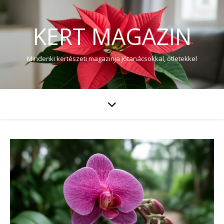
KERT MAGAZIN
Mindenki kertészeti magazinja jótanácsokkal, ötletekkel