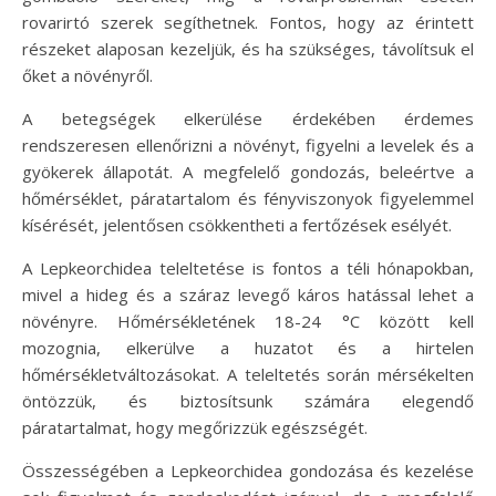
rovarirtó szerek segíthetnek. Fontos, hogy az érintett
részeket alaposan kezeljük, és ha szükséges, távolítsuk el
őket a növényről.
A betegségek elkerülése érdekében érdemes
rendszeresen ellenőrizni a növényt, figyelni a levelek és a
gyökerek állapotát. A megfelelő gondozás, beleértve a
hőmérséklet, páratartalom és fényviszonyok figyelemmel
kísérését, jelentősen csökkentheti a fertőzések esélyét.
A Lepkeorchidea teleltetése is fontos a téli hónapokban,
mivel a hideg és a száraz levegő káros hatással lehet a
növényre. Hőmérsékletének 18-24 °C között kell
mozognia, elkerülve a huzatot és a hirtelen
hőmérsékletváltozásokat. A teleltetés során mérsékelten
öntözzük, és biztosítsunk számára elegendő
páratartalmat, hogy megőrizzük egészségét.
Összességében a Lepkeorchidea gondozása és kezelése