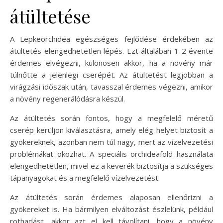
átültetése
A Lepkeorchidea egészséges fejlődése érdekében az
átültetés elengedhetetlen lépés. Ezt általában 1-2 évente
érdemes elvégezni, különösen akkor, ha a növény már
túlnőtte a jelenlegi cserépét. Az átültetést legjobban a
virágzási időszak után, tavasszal érdemes végezni, amikor
a növény regenerálódásra készül.
Az átültetés során fontos, hogy a megfelelő méretű
cserép kerüljön kiválasztásra, amely elég helyet biztosít a
gyökereknek, azonban nem túl nagy, mert az vízelvezetési
problémákat okozhat. A speciális orchideaföld használata
elengedhetetlen, mivel ez a keverék biztosítja a szükséges
tápanyagokat és a megfelelő vízelvezetést.
Az átültetés során érdemes alaposan ellenőrizni a
gyökereket is. Ha bármilyen elváltozást észlelünk, például
rothadást, akkor azt el kell távolítani, hogy a növény