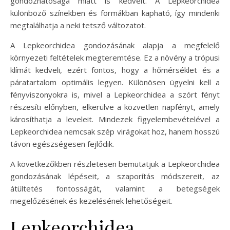
gondozhatósága miatt is kedvelt. A Lepkeorchidea
különböző színekben és formákban kapható, így mindenki
megtalálhatja a neki tetsző változatot.
A Lepkeorchidea gondozásának alapja a megfelelő
környezeti feltételek megteremtése. Ez a növény a trópusi
klímát kedveli, ezért fontos, hogy a hőmérséklet és a
páratartalom optimális legyen. Különösen ügyelni kell a
fényviszonyokra is, mivel a Lepkeorchidea a szórt fényt
részesíti előnyben, elkerülve a közvetlen napfényt, amely
károsíthatja a leveleit. Mindezek figyelembevételével a
Lepkeorchidea nemcsak szép virágokat hoz, hanem hosszú
távon egészségesen fejlődik.
A következőkben részletesen bemutatjuk a Lepkeorchidea
gondozásának lépéseit, a szaporítás módszereit, az
átültetés fontosságát, valamint a betegségek
megelőzésének és kezelésének lehetőségeit.
Lepkeorchidea