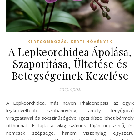
,
KERTGONDOZÁS
KERTI NÖVÉNYEK
A Lepkeorchidea Ápolása,
Szaporítása, Ültetése és
Betegségeinek Kezelése
2025.07.02.
A Lepkeorchidea, más néven Phalaenopsis, az egyik
legkedveltebb szobanövény, amely lenyűgöző
virágzataival és sokszínűségével igazi dísze lehet bármely
otthonnak. E fajta a világ számos táján népszerű, és
nemcsak szépsége, hanem viszonylag egyszerű