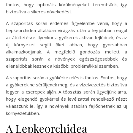
fontos, hogy optimális körülményeket teremtsünk, így
biztosítva a sikeres növekedést.
A szaporítás során érdemes figyelembe venni, hogy a
Lepkeorchidea általában virágzás után a legjobban reagál
az átültetésre. Ilyenkor a gyökerek aktívan fejlődnek, és az
új környezet segíti őket abban, hogy gyorsabban
alkalmazkodjanak. A megfelelő gondozás mellett a
szaporítás során a növények egészségesebbek és
ellenállóbbak lesznek a későbbi problémákkal szemben.
A szaporítás során a gyökérkezelés is fontos. Fontos, hogy
a gyökerek ne sérüljenek meg, és a vízelvezetés biztosítva
legyen a cserepek alján. A tőosztás során ügyeljünk arra,
hogy elegendő gyökérrel és levélzattal rendelkező részt
válasszunk le, így a növények stabilan fejlődhetnek az új
környezetükben.
A Lepkeorchidea