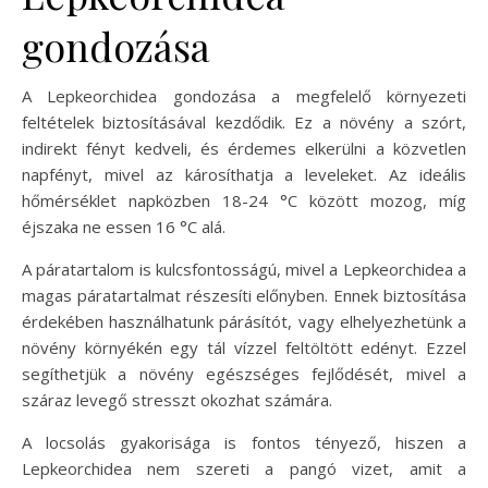
gondozása
A Lepkeorchidea gondozása a megfelelő környezeti
feltételek biztosításával kezdődik. Ez a növény a szórt,
indirekt fényt kedveli, és érdemes elkerülni a közvetlen
napfényt, mivel az károsíthatja a leveleket. Az ideális
hőmérséklet napközben 18-24 °C között mozog, míg
éjszaka ne essen 16 °C alá.
A páratartalom is kulcsfontosságú, mivel a Lepkeorchidea a
magas páratartalmat részesíti előnyben. Ennek biztosítása
érdekében használhatunk párásítót, vagy elhelyezhetünk a
növény környékén egy tál vízzel feltöltött edényt. Ezzel
segíthetjük a növény egészséges fejlődését, mivel a
száraz levegő stresszt okozhat számára.
A locsolás gyakorisága is fontos tényező, hiszen a
Lepkeorchidea nem szereti a pangó vizet, amit a