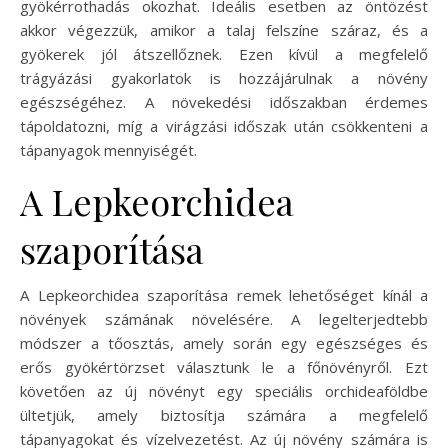
gyökérrothadás okozhat. Ideális esetben az öntözést
akkor végezzük, amikor a talaj felszíne száraz, és a
gyökerek jól átszellőznek. Ezen kívül a megfelelő
trágyázási gyakorlatok is hozzájárulnak a növény
egészségéhez. A növekedési időszakban érdemes
tápoldatozni, míg a virágzási időszak után csökkenteni a
tápanyagok mennyiségét.
A Lepkeorchidea
szaporítása
A Lepkeorchidea szaporítása remek lehetőséget kínál a
növények számának növelésére. A legelterjedtebb
módszer a tőosztás, amely során egy egészséges és
erős gyökértörzset választunk le a főnövényről. Ezt
követően az új növényt egy speciális orchideaföldbe
ültetjük, amely biztosítja számára a megfelelő
tápanyagokat és vízelvezetést. Az új növény számára is