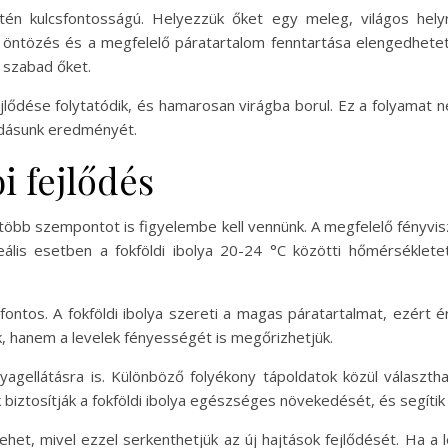
tén kulcsfontosságú. Helyezzük őket egy meleg, világos hely
t öntözés és a megfelelő páratartalom fenntartása elengedhetetle
m szabad őket.
lődése folytatódik, és hamarosan virágba borul. Ez a folyamat n
odásunk eredményét.
i fejlődés
n több szempontot is figyelembe kell vennünk. A megfelelő fényv
ális esetben a fokföldi ibolya 20-24 °C közötti hőmérsékletet
 fontos. A fokföldi ibolya szereti a magas páratartalmat, ezért
 hanem a levelek fényességét is megőrizhetjük.
anyagellátásra is. Különböző folyékony tápoldatok közül válasz
iztosítják a fokföldi ibolya egészséges növekedését, és segítik a
ehet, mivel ezzel serkenthetjük az új hajtások fejlődését. Ha a