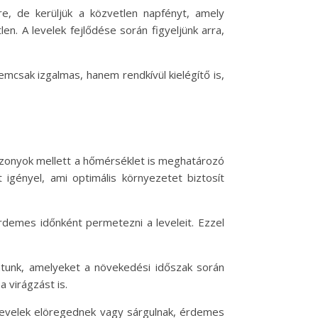
re, de kerüljük a közvetlen napfényt, amely
n. A levelek fejlődése során figyeljünk arra,
emcsak izgalmas, hanem rendkívül kielégítő is,
iszonyok mellett a hőmérséklet is meghatározó
 igényel, ami optimális környezetet biztosít
 érdemes időnként permetezni a leveleit. Ezzel
thatunk, amelyeket a növekedési időszak során
 virágzást is.
 levelek elöregednek vagy sárgulnak, érdemes