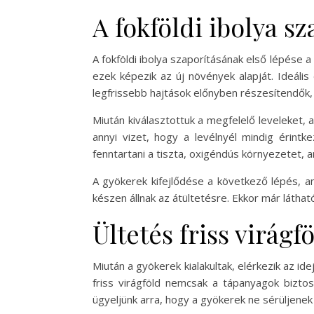
A fokföldi ibolya sz
A fokföldi ibolya szaporításának első lépése 
ezek képezik az új növények alapját. Ideális
legfrissebb hajtások előnyben részesítendők, 
Miután kiválasztottuk a megfelelő leveleket,
annyi vizet, hogy a levélnyél mindig érintk
fenntartani a tiszta, oxigéndús környezetet,
A gyökerek kifejlődése a következő lépés, am
készen állnak az átültetésre. Ekkor már látha
Ültetés friss virágf
Miután a gyökerek kialakultak, elérkezik az id
friss virágföld nemcsak a tápanyagok bizto
ügyeljünk arra, hogy a gyökerek ne sérüljenek