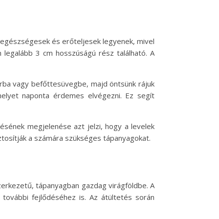
ek egészségesek és erőteljesek legyenek, mivel
én legalább 3 cm hosszúságú rész található. A
hárba vagy befőttesüvegbe, majd öntsünk rájuk
 amelyet naponta érdemes elvégezni. Ez segít
désének megjelenése azt jelzi, hogy a levelek
iztosítják a számára szükséges tápanyagokat.
a szerkezetű, tápanyagban gazdag virágföldbe. A
további fejlődéséhez is. Az átültetés során