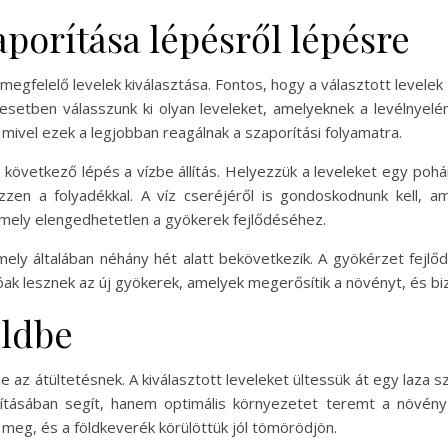
aporítása lépésről lépésre
a megfelelő levelek kiválasztása. Fontos, hogy a választott level
 esetben válasszunk ki olyan leveleket, amelyeknek a levélnyel
mivel ezek a legjobban reagálnak a szaporítási folyamatra.
 a következő lépés a vízbe állítás. Helyezzük a leveleket egy po
ezzen a folyadékkal. A víz cseréjéről is gondoskodnunk kell,
 amely elengedhetetlen a gyökerek fejlődéséhez.
ely általában néhány hét alatt bekövetkezik. A gyökérzet fejlő
tóak lesznek az új gyökerek, amelyek megerősítik a növényt, és b
öldbe
eje az átültetésnek. A kiválasztott leveleket ültessük át egy laz
sításában segít, hanem optimális környezetet teremt a növény 
 meg, és a földkeverék körülöttük jól tömörödjön.