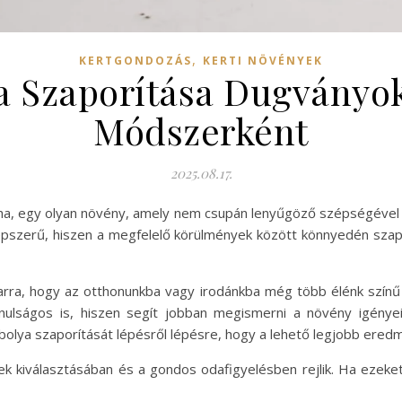
,
KERTGONDOZÁS
KERTI NÖVÉNYEK
ya Szaporítása Dugványo
Módszerként
2025.08.17.
antha, egy olyan növény, amely nem csupán lenyűgöző szépségével
épszerű, hiszen a megfelelő körülmények között könnyedén sza
 arra, hogy az otthonunkba vagy irodánkba még több élénk színű
ulságos is, hiszen segít jobban megismerni a növény igényeit
ibolya szaporítását lépésről lépésre, hogy a lehető legjobb eredm
lek kiválasztásában és a gondos odafigyelésben rejlik. Ha ezeke