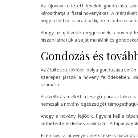
Az újonnan ültetett levelek gondozása szin
károsíthatja a fiatal növényeket. A mérsékel
hogy a föld ne száradjon ki, de túlöntözni se
Ahogy az új levelek megjelennek, a növény fej
hiszen láthatjuk a saját munkánk és gondosk
Gondozás és tovább
Az átültetett fokföldi ibolya gondozása sorá
szerepet játszik a növény fejlődésében. Ide
számára.
A vízellátás mellett a levegő páratartalma is
nemcsak a növény egészségét támogathatjuk,
Ahogy a növény fejlődik, figyelni kell a táp
kéthetente érdemes alkalmazni. A tápanyagok b
Ezen kívül a növények metszése is hasznos l