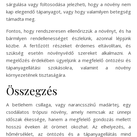
sárgulása vagy foltosodása jelezheti, hogy a növény nem
kap elegendő tápanyagot, vagy hogy valamilyen betegség
támadta meg.
Fontos, hogy rendszeresen ellenőrizzük a növényt, és ha
bármilyen rendellenességet észlelünk, azonnal lépjünk
közbe. A fertőzött részeket érdemes eltávolítani, és
szükség esetén növényvédő szereket alkalmazni. A
megelőzés érdekében ügyeljünk a megfelelő öntözési és
tápanyagellátási szokásokra, valamint a növény
környezetének tisztaságára.
Összegzés
A betlehem csillaga, vagy narancsszínű madártej, egy
csodálatos trópusi növény, amely nemcsak az ünnepi
időszak ékessége, hanem a megfelelő gondozás mellett
hosszú éveken át örömet okozhat. Az elhelyezés, a
hőmérséklet, az öntözés és a tápanyagellátás mind