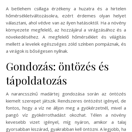
A betlehem csillaga érzékeny a huzatra és a hirtelen
hőmérsékletváltozásokra, ezért érdemes olyan helyet
választani, ahol védve van az ilyen hatásoktól. Ha a növény
környezete megfelelő, az hozzájárul a virágzásához és a
növekedéséhez. A megfelelő hőmérséklet és világítás
mellett a levelek egészséges zöld színben pompáznak, és
a virágok is bőségesen nyílnak.
Gondozás: öntözés és
tápoldatozás
A narancsszínű madártej gondozása során az öntözés
kiemelt szerepet játszik. Rendszeres öntözést igényel, de
fontos, hogy a víz ne álljon meg a gyökérzetnél, mivel a
pangó víz gyökérrothadást okozhat. Télen a növény
kevesebb vizet igényel, míg nyáron, amikor a talaj
gyorsabban kiszárad, gyakrabban kell öntözni. A legjobb, ha