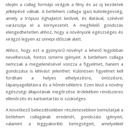
idején a csillag formájú virágok a fény és az új kezdetek
jelképévé válnak. A betlehem csillaga igazi különlegesség,
amely a trópusi éghajlatot kedveli, és illatával, színével
varázsolja el a környezetét. A megfelelő gondozás
elengedhetetlen ahhoz, hogy a növényünk egészséges és
virágzó legyen az ünnepi időszak alatt.
Ahhoz, hogy ezt a gyönyörű növényt a lehető legjobban
nevelhessük, fontos ismerni igényeit. A betlehem csillaga
nemcsak a megjelenésével vonzza a figyelmet, hanem a
gondozása is kihívást jelenthet. Különösen figyelmet kell
fordítani a helyes elhelyezésre, öntözésre,
tápanyagellátásra és a hőmérsékletre. Ezen kívül a növény
egészségi állapotának megőrzése érdekében rendszeres
ellenőrzés és karbantartás is szükséges.
A következő bekezdésekben részletesebben bemutatjuk a
betlehem csillagának eredetét, gondozási igényeit,
valamint a leggyakoribb betegségeit, amelyekkel