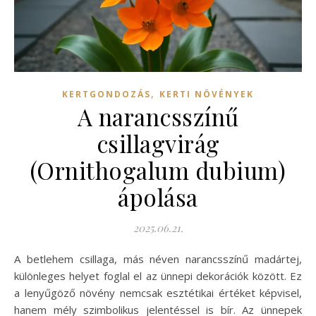
,
KERTGONDOZÁS
KERTI NÖVÉNYEK
A narancsszínű
csillagvirág
(Ornithogalum dubium)
ápolása
2025.06.21.
A betlehem csillaga, más néven narancsszínű madártej,
különleges helyet foglal el az ünnepi dekorációk között. Ez
a lenyűgöző növény nemcsak esztétikai értéket képvisel,
hanem mély szimbolikus jelentéssel is bír. Az ünnepek