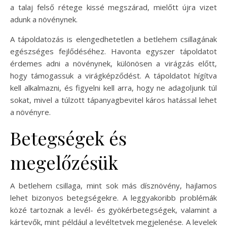
a talaj felső rétege kissé megszárad, mielőtt újra vizet
adunk a növénynek.
A tápoldatozás is elengedhetetlen a betlehem csillagának
egészséges fejlődéséhez. Havonta egyszer tápoldatot
érdemes adni a növénynek, különösen a virágzás előtt,
hogy támogassuk a virágképződést. A tápoldatot hígítva
kell alkalmazni, és figyelni kell arra, hogy ne adagoljunk túl
sokat, mivel a túlzott tápanyagbevitel káros hatással lehet
a növényre.
Betegségek és
megelőzésük
A betlehem csillaga, mint sok más dísznövény, hajlamos
lehet bizonyos betegségekre. A leggyakoribb problémák
közé tartoznak a levél- és gyökérbetegségek, valamint a
kártevők, mint például a levéltetvek megjelenése. A levelek