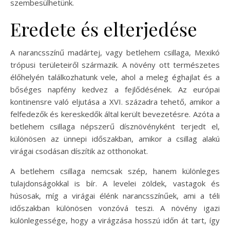
szembesülhetünk.
Eredete és elterjedése
A narancsszínű madártej, vagy betlehem csillaga, Mexikó
trópusi területeiről származik. A növény ott természetes
élőhelyén találkozhatunk vele, ahol a meleg éghajlat és a
bőséges napfény kedvez a fejlődésének. Az európai
kontinensre való eljutása a XVI. századra tehető, amikor a
felfedezők és kereskedők által került bevezetésre. Azóta a
betlehem csillaga népszerű dísznövényként terjedt el,
különösen az ünnepi időszakban, amikor a csillag alakú
virágai csodásan díszítik az otthonokat.
A betlehem csillaga nemcsak szép, hanem különleges
tulajdonságokkal is bír. A levelei zöldek, vastagok és
húsosak, míg a virágai élénk narancsszínűek, ami a téli
időszakban különösen vonzóvá teszi. A növény igazi
különlegessége, hogy a virágzása hosszú időn át tart, így