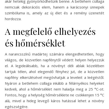
akár hetekig gyönyörködhetünk benne. A betlehem csillaga
nemcsak dekorációs elem, hanem a karácsonyi ünnepek
szimbóluma is, amely az új élet és a remény üzenetét
hordozza.
A megfelelő elhelyezés
és hőmérséklet
A narancsszínű madártej számára elengedhetetlen, hogy
világos, de közvetlen napfénytől védett helyen helyezzük
el. A legideálisabb, ha a növényt déli ablak közelében
tartjuk télen, ahol elegendő fényhez jut, de a közvetlen
napfény elkerülésével megóvhatjuk a leveleit a leégéstől.
Nyáron a betlehem csillaga inkább a félárnyékos helyeket
kedveli, ahol a hőmérséklet nem haladja meg a 25 °C-ot.
Fontos, hogy a helyiség hőmérséklete ne csökkenjen 15 °C
alá, mivel a hideg levegő káros hatással lehet a növény
egészségére.