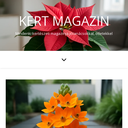
KERT MAGAZIN
Mindenki kertészeti magazinja jótanácsokkal, ötletekkel