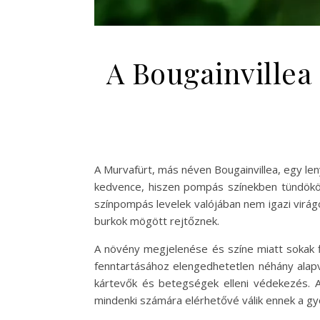
A Bougainvillea
A Murvafürt, más néven Bougainvillea, egy le
kedvence, hiszen pompás színekben tündököl,
színpompás levelek valójában nem igazi virág
burkok mögött rejtőznek.
A növény megjelenése és színe miatt sokak f
fenntartásához elengedhetetlen néhány alapve
kártevők és betegségek elleni védekezés.
mindenki számára elérhetővé válik ennek a g