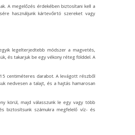
ak. A megelőzés érdekében biztosítani kell a
sére használjunk kártevőirtó szereket vagy
 egyik legelterjedtebb módszer a magvetés,
ük, és takarjuk be egy vékony réteg földdel. A
-15 centiméteres darabot. A levágott részből
tsuk nedvesen a talajt, és a hajtás hamarosan
ny körül, majd válasszunk le egy vagy több
és biztosítsunk számukra megfelelő víz- és