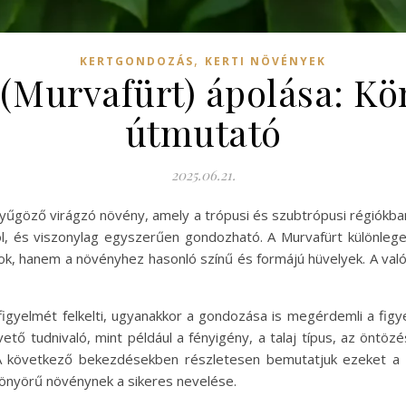
,
KERTGONDOZÁS
KERTI NÖVÉNYEK
 (Murvafürt) ápolása: K
útmutató
2025.06.21.
nyűgöző virágzó növény, amely a trópusi és szubtrópusi régiókb
 és viszonylag egyszerűen gondozható. A Murvafürt különleges
ok, hanem a növényhez hasonló színű és formájú hüvelyek. A való
igyelmét felkelti, ugyanakkor a gondozása is megérdemli a fig
tő tudnivaló, mint például a fényigény, a talaj típus, az öntözé
 A következő bekezdésekben részletesen bemutatjuk ezeket a 
yönyörű növénynek a sikeres nevelése.