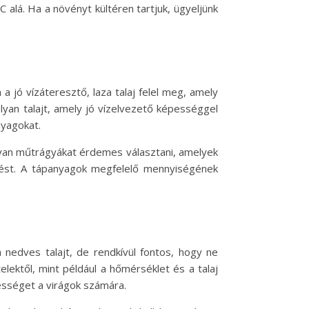
 alá. Ha a növényt kültéren tartjuk, ügyeljünk
 jó vízáteresztő, laza talaj felel meg, amely
yan talajt, amely jó vízelvezető képességgel
nyagokat.
lyan műtrágyákat érdemes választani, amelyek
dést. A tápanyagok megfelelő mennyiségének
edves talajt, de rendkívül fontos, hogy ne
lektől, mint például a hőmérséklet és a talaj
ességet a virágok számára.