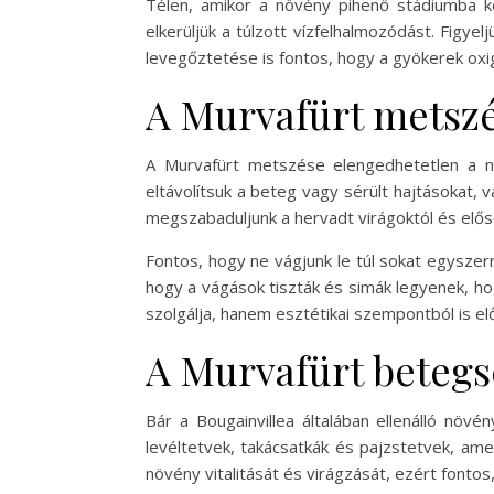
Télen, amikor a növény pihenő stádiumba ker
elkerüljük a túlzott vízfelhalmozódást. Figyel
levegőztetése is fontos, hogy a gyökerek oxi
A Murvafürt metsz
A Murvafürt metszése elengedhetetlen a n
eltávolítsuk a beteg vagy sérült hajtásokat, 
megszabaduljunk a hervadt virágoktól és előse
Fontos, hogy ne vágjunk le túl sokat egyszerr
hogy a vágások tiszták és simák legyenek,
szolgálja, hanem esztétikai szempontból is el
A Murvafürt betegs
Bár a Bougainvillea általában ellenálló nö
levéltetvek, takácsatkák és pajzstetvek, ame
növény vitalitását és virágzását, ezért fonto