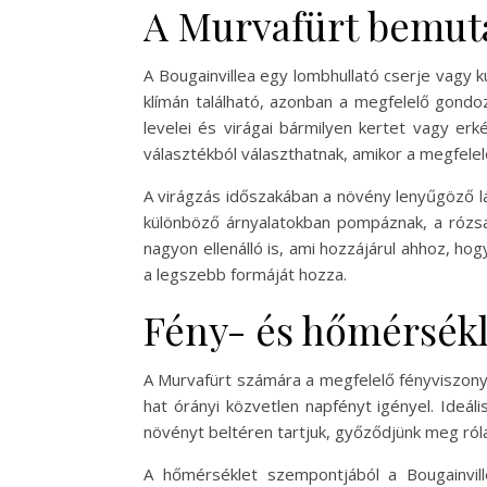
A Murvafürt bemut
A Bougainvillea egy lombhullató cserje vagy
klímán található, azonban a megfelelő gondo
levelei és virágai bármilyen kertet vagy erké
választékból választhatnak, amikor a megfelel
A virágzás időszakában a növény lenyűgöző lát
különböző árnyalatokban pompáznak, a rózsas
nagyon ellenálló is, ami hozzájárul ahhoz, ho
a legszebb formáját hozza.
Fény- és hőmérsék
A Murvafürt számára a megfelelő fényviszony
hat órányi közvetlen napfényt igényel. Ideáli
növényt beltéren tartjuk, győződjünk meg ról
A hőmérséklet szempontjából a Bougainvil