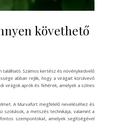
önnyen követhető
an található. Számos kertész és növénykedvelő
sége abban rejlik, hogy a virágait körülvevő
di virágok aprók és fehérek, amelyek a színes
yelmet. A Murvafürt megfelelő neveléséhez és
si szokások, a metszés technikája, valamint a
fontos szempontokat, amelyek segítségével