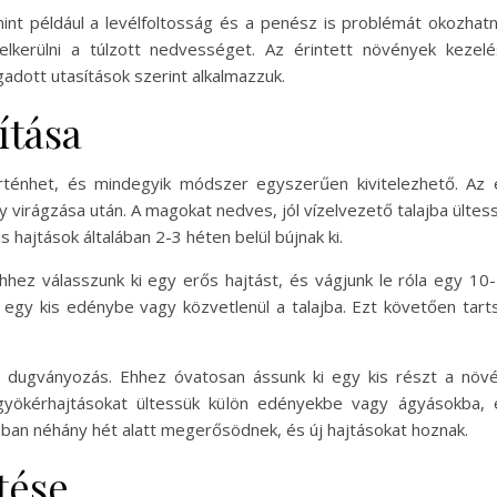
t például a levélfoltosság és a penész is problémát okozhatn
elkerülni a túlzott nedvességet. Az érintett növények kezelé
gadott utasítások szerint alkalmazzuk.
ítása
rténhet, és mindegyik módszer egyszerűen kivitelezhető. Az
 virágzása után. A magokat nedves, jól vízelvezető talajba ültess
s hajtások általában 2-3 héten belül bújnak ki.
Ehhez válasszunk ki egy erős hajtást, és vágjunk le róla egy 10
ük egy kis edénybe vagy közvetlenül a talajba. Ezt követően tar
 dugványozás. Ehhez óvatosan ássunk ki egy kis részt a növé
gyökérhajtásokat ültessük külön edényekbe vagy ágyásokba, 
lában néhány hét alatt megerősödnek, és új hajtásokat hoznak.
tése