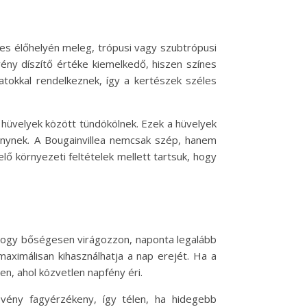
es élőhelyén meleg, trópusi vagy szubtrópusi
ény díszítő értéke kiemelkedő, hiszen színes
ozatokkal rendelkeznek, így a kertészek széles
s hüvelyek között tündökölnek. Ezek a hüvelyek
vénynek. A Bougainvillea nemcsak szép, hanem
lő környezeti feltételek mellett tartsuk, hogy
 hogy bőségesen virágozzon, naponta legalább
 maximálisan kihasználhatja a nap erejét. Ha a
n, ahol közvetlen napfény éri.
vény fagyérzékeny, így télen, ha hidegebb