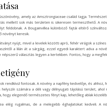
atása
 kúszónövény, amely az Amsztrongiaceae család tagja. Természet
zás mellett sok más területen is sikeresen termeszthető. A növ
lyt feldobnak. A Bougainvillea különböző fajtái eltérő színvált
ő növényt keresik.
ványt nyújt, mivel a levelek közötti apró, fehér virágok a színe
zíntől a lilán át a sárgáig, ezzel egyedi karaktert adva a nö
gy népszerű választás legyen a kertekben. Fontos, hogy a megfele
letigény
ok rendkívül fontosak. A növény a napfény kedvelője, és ahhoz,
s helyszín számára a déli vagy délnyugati tájolású terület, ahol
a, hogy elegendő természetes fényt kap, lehetőleg ablak közelébe
lea elég rugalmas, de a melegebb éghajlatokat kedveli. A nö