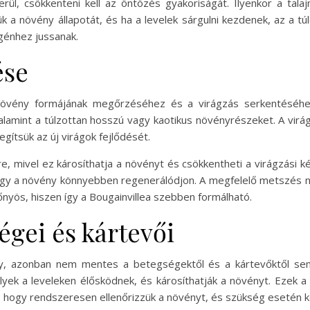
ül, csökkenteni kell az öntözés gyakoriságát. Ilyenkor a tala
jük a növény állapotát, és ha a levelek sárgulni kezdenek, az a tú
génhez jussanak.
ése
övény formájának megőrzéséhez és a virágzás serkentéséhe
valamint a túlzottan hosszú vagy kaotikus növényrészeket. A virá
gítsük az új virágok fejlődését.
e, mivel ez károsíthatja a növényt és csökkentheti a virágzási 
 hogy a növény könnyebben regenerálódjon. A megfelelő metszé
őnyös, hiszen így a Bougainvillea szebben formálható.
égei és kártevői
vény, azonban nem mentes a betegségektől és a kártevőktől se
lyek a leveleken élősködnek, és károsíthatják a növényt. Ezek 
s, hogy rendszeresen ellenőrizzük a növényt, és szükség esetén k