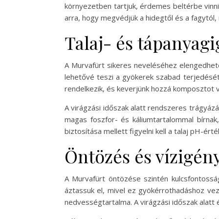
környezetben tartjuk, érdemes beltérbe vinni.
arra, hogy megvédjük a hidegtől és a fagytól,
Talaj- és tápanyag
A Murvafürt sikeres neveléséhez elengedhetet
lehetővé teszi a gyökerek szabad terjedését
rendelkezik, és keverjünk hozzá komposztot 
A virágzási időszak alatt rendszeres trágyá
magas foszfor- és káliumtartalommal bírna
biztosítása mellett figyelni kell a talaj pH-ér
Öntözés és vízigén
A Murvafürt öntözése szintén kulcsfontoss
áztassuk el, mivel ez gyökérrothadáshoz veze
nedvességtartalma. A virágzási időszak alatt