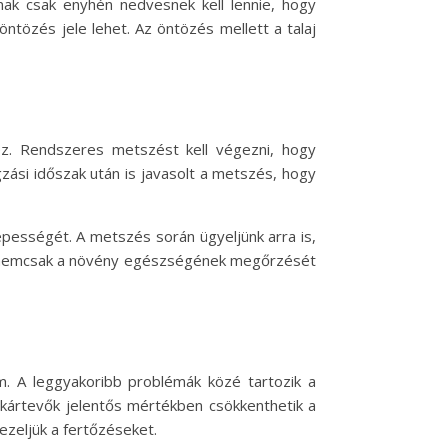
jnak csak enyhén nedvesnek kell lennie, hogy
löntözés jele lehet. Az öntözés mellett a talaj
z. Rendszeres metszést kell végezni, hogy
gzási időszak után is javasolt a metszés, hogy
képességét. A metszés során ügyeljünk arra is,
s nemcsak a növény egészségének megőrzését
m. A leggyakoribb problémák közé tartozik a
a kártevők jelentős mértékben csökkenthetik a
ezeljük a fertőzéseket.