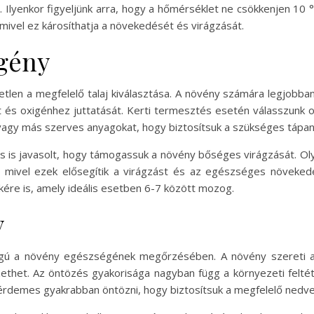
 Ilyenkor figyeljünk arra, hogy a hőmérséklet ne csökkenjen 10 °C
 mivel ez károsíthatja a növekedését és virágzását.
igény
len a megfelelő talaj kiválasztása. A növény számára legjobban a
 és oxigénhez juttatását. Kerti termesztés esetén válasszunk ol
vagy más szerves anyagokat, hogy biztosítsuk a szükséges tápa
zás is javasolt, hogy támogassuk a növény bőséges virágzását. O
k, mivel ezek elősegítik a virágzást és az egészséges növeke
tékére is, amely ideális esetben 6-7 között mozog.
y
ágú a növény egészségének megőrzésében. A növény szereti a n
thet. Az öntözés gyakorisága nagyban függ a környezeti feltéte
 érdemes gyakrabban öntözni, hogy biztosítsuk a megfelelő nedv