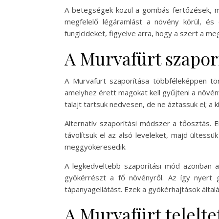
A betegségek közül a gombás fertőzések, min
megfelelő légáramlást a növény körül, és 
fungicideket, figyelve arra, hogy a szert a me
A Murvafürt szapor
A Murvafürt szaporítása többféleképpen tö
amelyhez érett magokat kell gyűjteni a növény
talajt tartsuk nedvesen, de ne áztassuk el; a ki
Alternatív szaporítási módszer a tőosztás. 
távolítsuk el az alsó leveleket, majd ültess
meggyökeresedik.
A legkedveltebb szaporítási mód azonban a
gyökérrészt a fő növényről. Az így nyert 
tápanyagellátást. Ezek a gyökérhajtások álta
A Murvafürt telelte