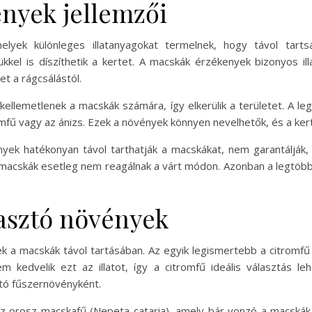
nyek jellemzői
elyek különleges illatanyagokat termelnek, hogy távol tart
kkel is díszíthetik a kertet. A macskák érzékenyek bizonyos il
t a rágcsálástól.
kellemetlenek a macskák számára, így elkerülik a területet. A 
mfű vagy az ánizs. Ezek a növények könnyen nevelhetők, és a ker
k hatékonyan távol tarthatják a macskákat, nem garantálják, 
s macskák esetleg nem reagálnak a várt módon. Azonban a legt
asztó növények
a macskák távol tartásában. Az egyik legismertebb a citromfű (Mel
 kedvelik ezt az illatot, így a citromfű ideális választás l
ató fűszernövényként.
 orosz macskafű (Nepeta cataria), amely bár vonzó a macskák s