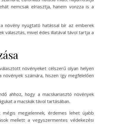
ehát nemcsak elriasztja, hanem vonzza is a
 Ez a növény nyugtató hatással bír az emberek
választás, mivel édes illatával távol tartja a
zása
választott növényeket célszerű olyan helyen
k a növények számára, hiszen így megfelelően
endő ahhoz, hogy a macskariasztó növények
gukat a macskák távol tartásában.
ák mégis megjelennek, érdemes lehet újabb
dások mellett a vegyszermentes védekezési