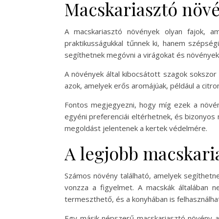
Macskariasztó növé
A macskariasztó növények olyan fajok, am
praktikusságukkal tűnnek ki, hanem szépségü
segíthetnek megóvni a virágokat és növényeke
A növények által kibocsátott szagok sokszor 
azok, amelyek erős aromájúak, például a citro
Fontos megjegyezni, hogy míg ezek a növénye
egyéni preferenciái eltérhetnek, és bizonyo
megoldást jelentenek a kertek védelmére.
A legjobb macskari
Számos növény található, amelyek segíthetnek 
vonzza a figyelmet. A macskák általában nem
termeszthető, és a konyhában is felhasználh
Egy másik népszerű macskariasztó növény az