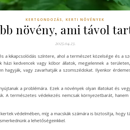
,
KERTGONDOZÁS
KERTI NÖVÉNYEK
bb növény, ami távol tar
2025.04.23.
és a kikapcsolódás színtere, ahol a természet közelsége és a
k házi kedvencek vagy kóbor állatok, megjelennek a területe
tben hagyják, vagy zavarhatják a szomszédokat. Ilyenkor érdemes
yújtanak a problémára. Ezek a növények olyan illatokat és vegyü
ük. A természetes védekezés nemcsak környezetbarát, hanem e
kertek védelmében, míg a macskák számára is biztosítja, hogy tá
merkednünk a lehetőségeinkkel.