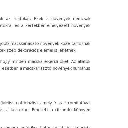
sák az állatokat. Ezek a növények nemcsak
latokra, és a kertekben elhelyezett növények
legjobb macskariasztó növények közé tartoznak
tek szép dekorációs elemei is lehetnek.
hogy minden macska elkerüli őket. Az állatok
öbb esetben a macskariasztó növények humánus
issa officinalis), amely friss citromillatával
ehet a kertekbe. Emellett a citromfű könnyen
zámára, eufórikus hatása miatt hajlamosítja