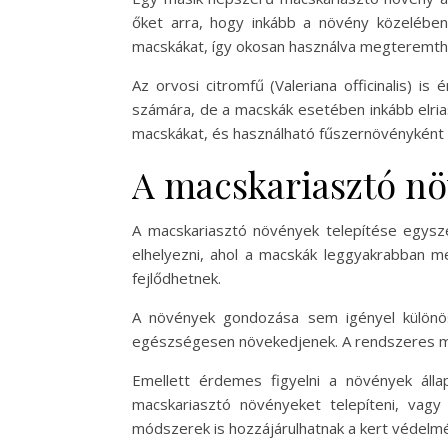
őket arra, hogy inkább a növény közelében
macskákat, így okosan használva megteremthe
Az orvosi citromfű (Valeriana officinalis) i
számára, de a macskák esetében inkább elriasz
macskákat, és használható fűszernövényként i
A macskariasztó nö
A macskariasztó növények telepítése egysze
elhelyezni, ahol a macskák leggyakrabban me
fejlődhetnek.
A növények gondozása sem igényel különös
egészségesen növekedjenek. A rendszeres me
Emellett érdemes figyelni a növények áll
macskariasztó növényeket telepíteni, vag
módszerek is hozzájárulhatnak a kert védelm