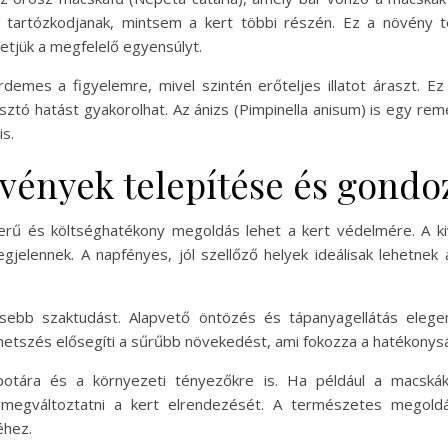
 tartózkodjanak, mintsem a kert többi részén. Ez a növény t
tjük a megfelelő egyensúlyt.
s érdemes a figyelemre, mivel szintén erőteljes illatot áraszt.
tó hatást gyakorolhat. Az ánizs (Pimpinella anisum) is egy remek 
s.
vények telepítése és gondo
rű és költséghatékony megoldás lehet a kert védelmére. A ki
gjelennek. A napfényes, jól szellőző helyek ideálisak lehetne
ebb szaktudást. Alapvető öntözés és tápanyagellátás eleg
tszés elősegíti a sűrűbb növekedést, ami fokozza a hatékonysá
apotára és a környezeti tényezőkre is. Ha például a macsk
y megváltoztatni a kert elrendezését. A természetes megol
éhez.