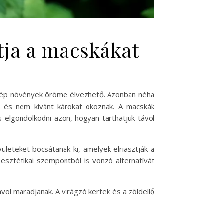
tja a macskákat
 szép növények öröme élvezhető. Azonban néha
n, és nem kívánt károkat okoznak. A macskák
 elgondolkodni azon, hogyan tarthatjuk távol
leteket bocsátanak ki, amelyek elriasztják a
sztétikai szempontból is vonzó alternatívát
vol maradjanak. A virágzó kertek és a zöldellő