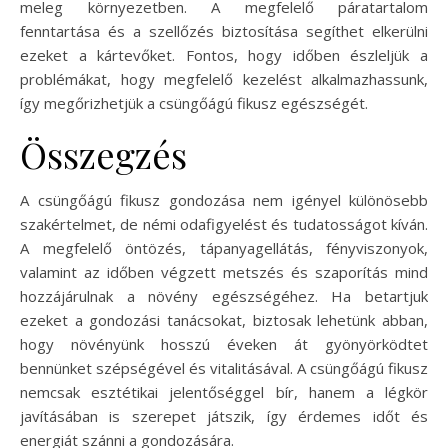
meleg környezetben. A megfelelő páratartalom
fenntartása és a szellőzés biztosítása segíthet elkerülni
ezeket a kártevőket. Fontos, hogy időben észleljük a
problémákat, hogy megfelelő kezelést alkalmazhassunk,
így megőrizhetjük a csüngőágú fikusz egészségét.
Összegzés
A csüngőágú fikusz gondozása nem igényel különösebb
szakértelmet, de némi odafigyelést és tudatosságot kíván.
A megfelelő öntözés, tápanyagellátás, fényviszonyok,
valamint az időben végzett metszés és szaporítás mind
hozzájárulnak a növény egészségéhez. Ha betartjuk
ezeket a gondozási tanácsokat, biztosak lehetünk abban,
hogy növényünk hosszú éveken át gyönyörködtet
bennünket szépségével és vitalitásával. A csüngőágú fikusz
nemcsak esztétikai jelentőséggel bír, hanem a légkör
javításában is szerepet játszik, így érdemes időt és
energiát szánni a gondozására.