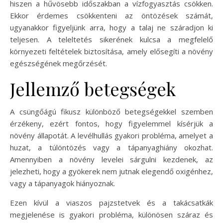
hiszen a hűvösebb időszakban a vízfogyasztás csökken.
Ekkor érdemes csökkenteni az öntözések számát,
ugyanakkor figyeljünk arra, hogy a talaj ne száradjon ki
teljesen. A teleltetés sikerének kulcsa a megfelelő
környezeti feltételek biztosítása, amely elősegíti a növény
egészségének megőrzését.
Jellemző betegségek
A csüngőágú fikusz különböző betegségekkel szemben
érzékeny, ezért fontos, hogy figyelemmel kísérjük a
növény állapotát. A levélhullás gyakori probléma, amelyet a
huzat, a túlöntözés vagy a tápanyaghiány okozhat.
Amennyiben a növény levelei sárgulni kezdenek, az
jelezheti, hogy a gyökerek nem jutnak elegendő oxigénhez,
vagy a tápanyagok hiányoznak.
Ezen kívül a viaszos pajzstetvek és a takácsatkák
megjelenése is gyakori probléma, különösen száraz és