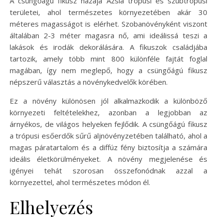
A csüngőágú fikusz hazája Ázsia trópusi és szubtrópusi
területei, ahol természetes környezetében akár 30
méteres magasságot is elérhet. Szobanövényként viszont
általában 2-3 méter magasra nő, ami ideálissá teszi a
lakások és irodák dekorálására. A fikuszok családjába
tartozik, amely több mint 800 különféle fajtát foglal
magában, így nem meglepő, hogy a csüngőágú fikusz
népszerű választás a növénykedvelők körében.
Ez a növény különösen jól alkalmazkodik a különböző
környezeti feltételekhez, azonban a legjobban az
árnyékos, de világos helyeken fejlődik. A csüngőágú fikusz
a trópusi esőerdők sűrű aljnövényzetében található, ahol a
magas páratartalom és a diffúz fény biztosítja a számára
ideális életkörülményeket. A növény megjelenése és
igényei tehát szorosan összefonódnak azzal a
környezettel, ahol természetes módon él.
Elhelyezés