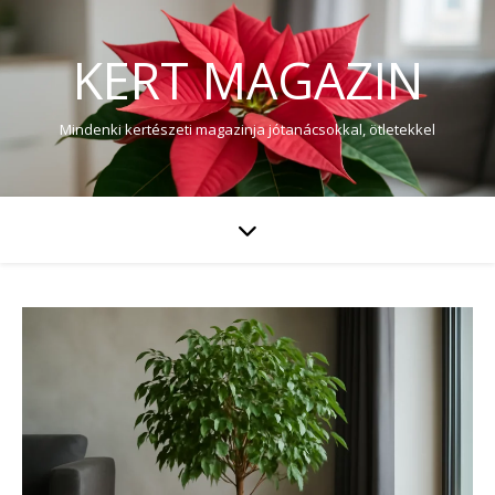
KERT MAGAZIN
Mindenki kertészeti magazinja jótanácsokkal, ötletekkel