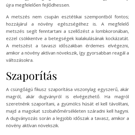
újra megfelelően fejlődhessen.
A metszés nem csupán esztétikai szempontból fontos;
hozzájárul a növény egészségéhez is. A megfelelő
metszés segít fenntartani a szellőzést a lombkoronában,
ezzel csökkentve a betegségek kialakulásának kockázatát.
A metszést a tavaszi időszakban érdemes elvégezni,
amikor a növény aktívan növekszik, így gyorsabban reagál a
változásokra.
Szaporítás
A csüngőágú fikusz szaporítása viszonylag egyszerű, akár
magról, akár dugványról is elvégezhető. Ha magról
szeretnénk szaporítani, a gyümölcs húsát el kell távolítani,
majd a magokat szobahőmérsékleten száradni kell hagyni.
A dugványozás során a legjobb időszak a tavasz, amikor a
növény aktívan növekszik.