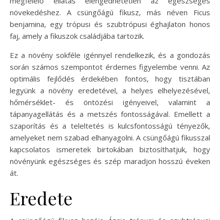
megfelelő ellátás elengedhetetlen az egészséges
növekedéshez. A csüngőágú fikusz, más néven Ficus
benjamina, egy trópusi és szubtrópusi éghajlaton honos
faj, amely a fikuszok családjába tartozik.
Ez a növény sokféle igénnyel rendelkezik, és a gondozás
során számos szempontot érdemes figyelembe venni. Az
optimális fejlődés érdekében fontos, hogy tisztában
legyünk a növény eredetével, a helyes elhelyezésével,
hőmérséklet- és öntözési igényeivel, valamint a
tápanyagellátás és a metszés fontosságával. Emellett a
szaporítás és a teleltetés is kulcsfontosságú tényezők,
amelyeket nem szabad elhanyagolni. A csüngőágú fikusszal
kapcsolatos ismeretek birtokában biztosíthatjuk, hogy
növényünk egészséges és szép maradjon hosszú éveken
át.
Eredete