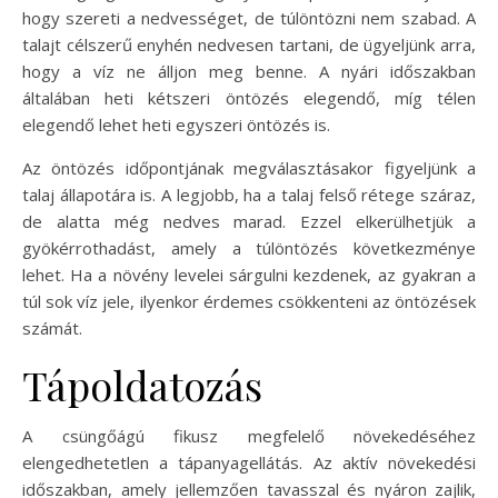
hogy szereti a nedvességet, de túlöntözni nem szabad. A
talajt célszerű enyhén nedvesen tartani, de ügyeljünk arra,
hogy a víz ne álljon meg benne. A nyári időszakban
általában heti kétszeri öntözés elegendő, míg télen
elegendő lehet heti egyszeri öntözés is.
Az öntözés időpontjának megválasztásakor figyeljünk a
talaj állapotára is. A legjobb, ha a talaj felső rétege száraz,
de alatta még nedves marad. Ezzel elkerülhetjük a
gyökérrothadást, amely a túlöntözés következménye
lehet. Ha a növény levelei sárgulni kezdenek, az gyakran a
túl sok víz jele, ilyenkor érdemes csökkenteni az öntözések
számát.
Tápoldatozás
A csüngőágú fikusz megfelelő növekedéséhez
elengedhetetlen a tápanyagellátás. Az aktív növekedési
időszakban, amely jellemzően tavasszal és nyáron zajlik,