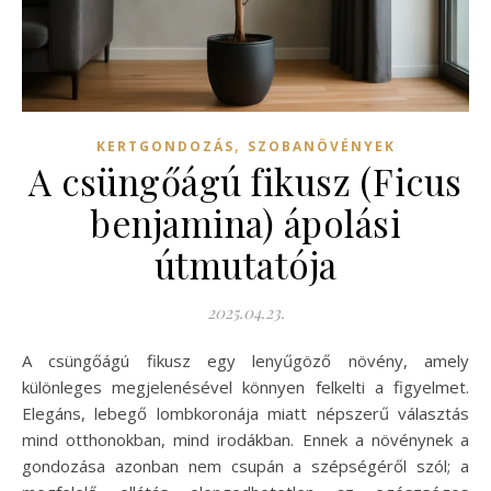
,
KERTGONDOZÁS
SZOBANÖVÉNYEK
A csüngőágú fikusz (Ficus
benjamina) ápolási
útmutatója
2025.04.23.
A csüngőágú fikusz egy lenyűgöző növény, amely
különleges megjelenésével könnyen felkelti a figyelmet.
Elegáns, lebegő lombkoronája miatt népszerű választás
mind otthonokban, mind irodákban. Ennek a növénynek a
gondozása azonban nem csupán a szépségéről szól; a