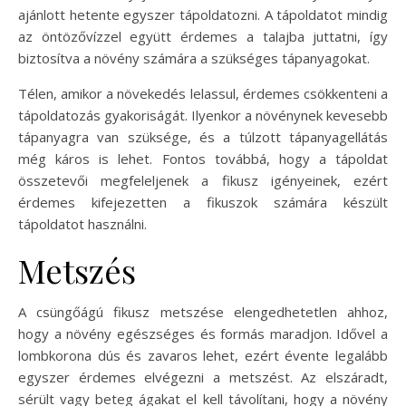
ajánlott hetente egyszer tápoldatozni. A tápoldatot mindig
az öntözővízzel együtt érdemes a talajba juttatni, így
biztosítva a növény számára a szükséges tápanyagokat.
Télen, amikor a növekedés lelassul, érdemes csökkenteni a
tápoldatozás gyakoriságát. Ilyenkor a növénynek kevesebb
tápanyagra van szüksége, és a túlzott tápanyagellátás
még káros is lehet. Fontos továbbá, hogy a tápoldat
összetevői megfeleljenek a fikusz igényeinek, ezért
érdemes kifejezetten a fikuszok számára készült
tápoldatot használni.
Metszés
A csüngőágú fikusz metszése elengedhetetlen ahhoz,
hogy a növény egészséges és formás maradjon. Idővel a
lombkorona dús és zavaros lehet, ezért évente legalább
egyszer érdemes elvégezni a metszést. Az elszáradt,
sérült vagy beteg ágakat el kell távolítani, hogy a növény