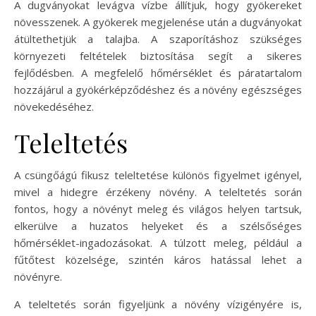
A dugványokat levágva vízbe állítjuk, hogy gyökereket
növesszenek. A gyökerek megjelenése után a dugványokat
átültethetjük a talajba. A szaporításhoz szükséges
környezeti feltételek biztosítása segít a sikeres
fejlődésben. A megfelelő hőmérséklet és páratartalom
hozzájárul a gyökérképződéshez és a növény egészséges
növekedéséhez.
Teleltetés
A csüngőágú fikusz teleltetése különös figyelmet igényel,
mivel a hidegre érzékeny növény. A teleltetés során
fontos, hogy a növényt meleg és világos helyen tartsuk,
elkerülve a huzatos helyeket és a szélsőséges
hőmérséklet-ingadozásokat. A túlzott meleg, például a
fűtőtest közelsége, szintén káros hatással lehet a
növényre.
A teleltetés során figyeljünk a növény vízigényére is,