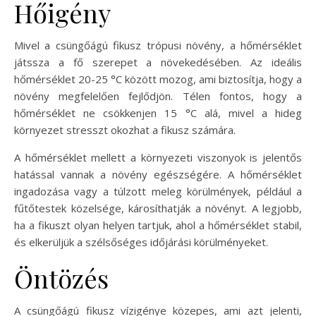
Hőigény
Mivel a csüngőágú fikusz trópusi növény, a hőmérséklet
játssza a fő szerepet a növekedésében. Az ideális
hőmérséklet 20-25 °C között mozog, ami biztosítja, hogy a
növény megfelelően fejlődjön. Télen fontos, hogy a
hőmérséklet ne csökkenjen 15 °C alá, mivel a hideg
környezet stresszt okozhat a fikusz számára.
A hőmérséklet mellett a környezeti viszonyok is jelentős
hatással vannak a növény egészségére. A hőmérséklet
ingadozása vagy a túlzott meleg körülmények, például a
fűtőtestek közelsége, károsíthatják a növényt. A legjobb,
ha a fikuszt olyan helyen tartjuk, ahol a hőmérséklet stabil,
és elkerüljük a szélsőséges időjárási körülményeket.
Öntözés
A csüngőágú fikusz vízigénye közepes, ami azt jelenti,