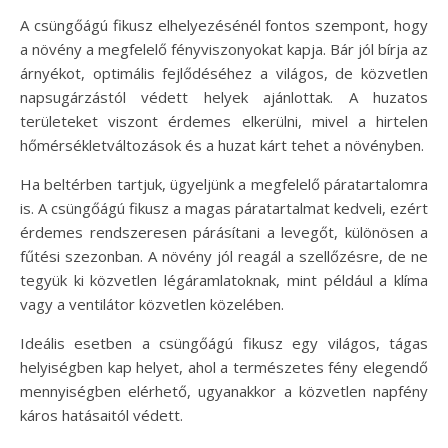
A csüngőágú fikusz elhelyezésénél fontos szempont, hogy
a növény a megfelelő fényviszonyokat kapja. Bár jól bírja az
árnyékot, optimális fejlődéséhez a világos, de közvetlen
napsugárzástól védett helyek ajánlottak. A huzatos
területeket viszont érdemes elkerülni, mivel a hirtelen
hőmérsékletváltozások és a huzat kárt tehet a növényben.
Ha beltérben tartjuk, ügyeljünk a megfelelő páratartalomra
is. A csüngőágú fikusz a magas páratartalmat kedveli, ezért
érdemes rendszeresen párásítani a levegőt, különösen a
fűtési szezonban. A növény jól reagál a szellőzésre, de ne
tegyük ki közvetlen légáramlatoknak, mint például a klíma
vagy a ventilátor közvetlen közelében.
Ideális esetben a csüngőágú fikusz egy világos, tágas
helyiségben kap helyet, ahol a természetes fény elegendő
mennyiségben elérhető, ugyanakkor a közvetlen napfény
káros hatásaitól védett.