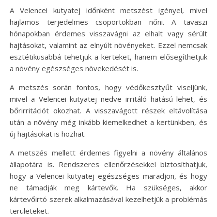
A Velencei kutyatej időnként metszést igényel, mivel
hajlamos terjedelmes csoportokban nőni. A tavaszi
hónapokban érdemes visszavágni az elhalt vagy sérült
hajtásokat, valamint az elnyúlt növényeket. Ezzel nemcsak
esztétikusabbá tehetjük a kerteket, hanem elősegíthetjük
a növény egészséges növekedését is.
A metszés során fontos, hogy védőkesztyűt viseljünk,
mivel a Velencei kutyatej nedve irritáló hatású lehet, és
bőrirritációt okozhat. A visszavágott részek eltávolítása
után a növény még inkább kiemelkedhet a kertünkben, és
új hajtásokat is hozhat.
A metszés mellett érdemes figyelni a növény általános
állapotára is. Rendszeres ellenőrzésekkel biztosíthatjuk,
hogy a Velencei kutyatej egészséges maradjon, és hogy
ne támadják meg kártevők. Ha szükséges, akkor
kártevőirtó szerek alkalmazásával kezelhetjük a problémás
területeket.