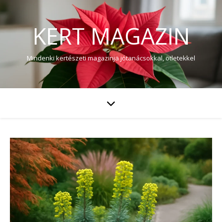
KERT MAGAZIN
Mindenki kertészeti magazinja jótanácsokkal, ötletekkel