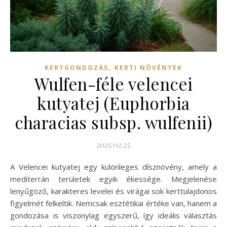
,
KERTGONDOZÁS
KERTI NÖVÉNYEK
Wulfen-féle velencei
kutyatej (Euphorbia
characias subsp. wulfenii)
2025.02.25.
A Velencei kutyatej egy különleges dísznövény, amely a
mediterrán területek egyik ékessége. Megjelenése
lenyűgöző, karakteres levelei és virágai sok kerttulajdonos
figyelmét felkeltik. Nemcsak esztétikai értéke van, hanem a
gondozása is viszonylag egyszerű, így ideális választás