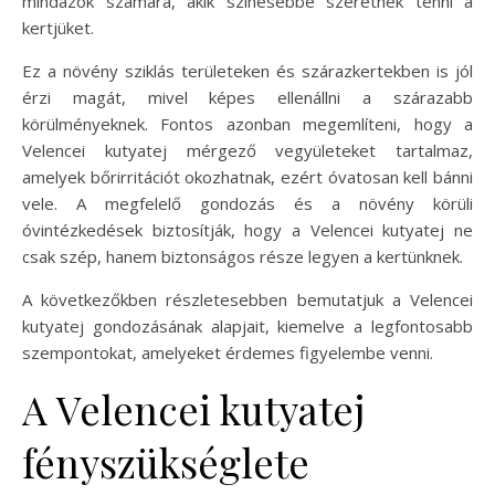
mindazok számára, akik színesebbé szeretnék tenni a
kertjüket.
Ez a növény sziklás területeken és szárazkertekben is jól
érzi magát, mivel képes ellenállni a szárazabb
körülményeknek. Fontos azonban megemlíteni, hogy a
Velencei kutyatej mérgező vegyületeket tartalmaz,
amelyek bőrirritációt okozhatnak, ezért óvatosan kell bánni
vele. A megfelelő gondozás és a növény körüli
óvintézkedések biztosítják, hogy a Velencei kutyatej ne
csak szép, hanem biztonságos része legyen a kertünknek.
A következőkben részletesebben bemutatjuk a Velencei
kutyatej gondozásának alapjait, kiemelve a legfontosabb
szempontokat, amelyeket érdemes figyelembe venni.
A Velencei kutyatej
fényszükséglete