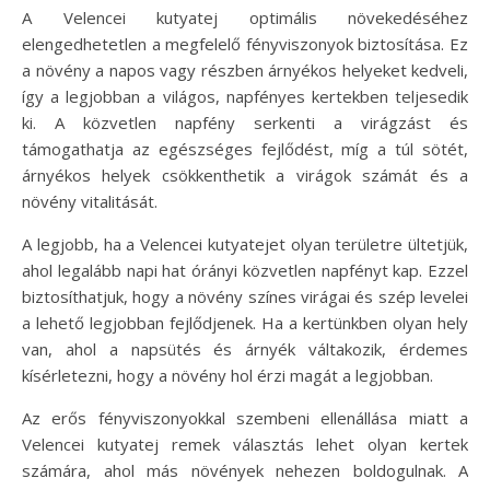
A Velencei kutyatej optimális növekedéséhez
elengedhetetlen a megfelelő fényviszonyok biztosítása. Ez
a növény a napos vagy részben árnyékos helyeket kedveli,
így a legjobban a világos, napfényes kertekben teljesedik
ki. A közvetlen napfény serkenti a virágzást és
támogathatja az egészséges fejlődést, míg a túl sötét,
árnyékos helyek csökkenthetik a virágok számát és a
növény vitalitását.
A legjobb, ha a Velencei kutyatejet olyan területre ültetjük,
ahol legalább napi hat órányi közvetlen napfényt kap. Ezzel
biztosíthatjuk, hogy a növény színes virágai és szép levelei
a lehető legjobban fejlődjenek. Ha a kertünkben olyan hely
van, ahol a napsütés és árnyék váltakozik, érdemes
kísérletezni, hogy a növény hol érzi magát a legjobban.
Az erős fényviszonyokkal szembeni ellenállása miatt a
Velencei kutyatej remek választás lehet olyan kertek
számára, ahol más növények nehezen boldogulnak. A