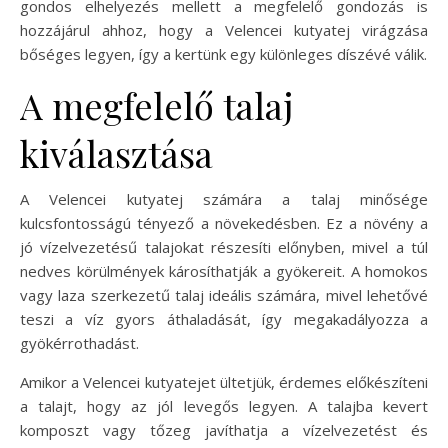
gondos elhelyezés mellett a megfelelő gondozás is
hozzájárul ahhoz, hogy a Velencei kutyatej virágzása
bőséges legyen, így a kertünk egy különleges díszévé válik.
A megfelelő talaj
kiválasztása
A Velencei kutyatej számára a talaj minősége
kulcsfontosságú tényező a növekedésben. Ez a növény a
jó vízelvezetésű talajokat részesíti előnyben, mivel a túl
nedves körülmények károsíthatják a gyökereit. A homokos
vagy laza szerkezetű talaj ideális számára, mivel lehetővé
teszi a víz gyors áthaladását, így megakadályozza a
gyökérrothadást.
Amikor a Velencei kutyatejet ültetjük, érdemes előkészíteni
a talajt, hogy az jól levegős legyen. A talajba kevert
komposzt vagy tőzeg javíthatja a vízelvezetést és