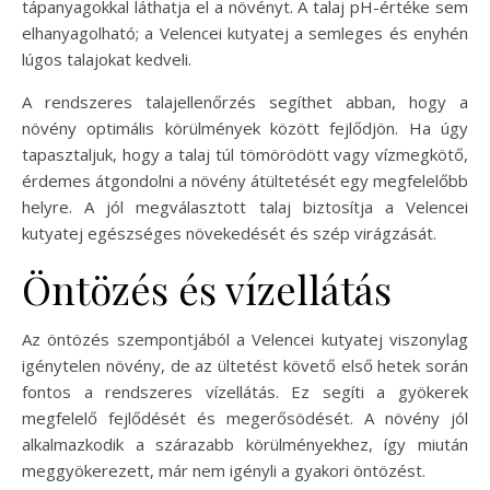
tápanyagokkal láthatja el a növényt. A talaj pH-értéke sem
elhanyagolható; a Velencei kutyatej a semleges és enyhén
lúgos talajokat kedveli.
A rendszeres talajellenőrzés segíthet abban, hogy a
növény optimális körülmények között fejlődjön. Ha úgy
tapasztaljuk, hogy a talaj túl tömörödött vagy vízmegkötő,
érdemes átgondolni a növény átültetését egy megfelelőbb
helyre. A jól megválasztott talaj biztosítja a Velencei
kutyatej egészséges növekedését és szép virágzását.
Öntözés és vízellátás
Az öntözés szempontjából a Velencei kutyatej viszonylag
igénytelen növény, de az ültetést követő első hetek során
fontos a rendszeres vízellátás. Ez segíti a gyökerek
megfelelő fejlődését és megerősödését. A növény jól
alkalmazkodik a szárazabb körülményekhez, így miután
meggyökerezett, már nem igényli a gyakori öntözést.