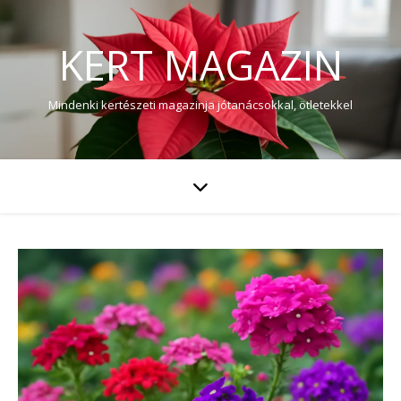
KERT MAGAZIN
Mindenki kertészeti magazinja jótanácsokkal, ötletekkel