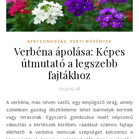
,
KERTGONDOZÁS
KERTI NÖVÉNYEK
Verbéna ápolása: Képes
útmutató a legszebb
fajtákhoz
2025.05.28.
A verbéna, más néven vasfű, egy lenyűgöző virág, amely
színekben gazdag díszítőeleme lehet bármelyik kertnek
vagy terasznak. Egyszerű gondozása miatt népszerű
választás a kertészek körében, ráadásul számos fajtája
elérhető. A verbéna nemcsak szépséget kölcsönöz a