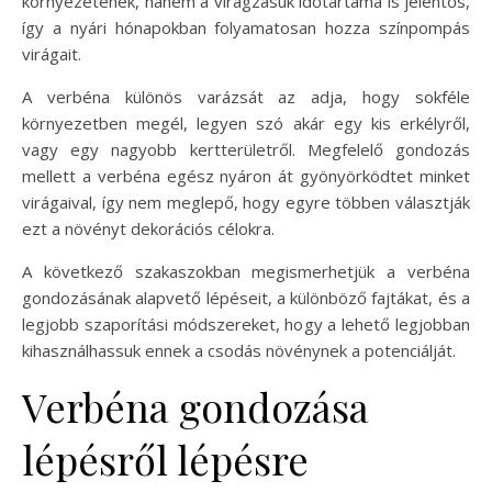
környezetének, hanem a virágzásuk időtartama is jelentős,
így a nyári hónapokban folyamatosan hozza színpompás
virágait.
A verbéna különös varázsát az adja, hogy sokféle
környezetben megél, legyen szó akár egy kis erkélyről,
vagy egy nagyobb kertterületről. Megfelelő gondozás
mellett a verbéna egész nyáron át gyönyörködtet minket
virágaival, így nem meglepő, hogy egyre többen választják
ezt a növényt dekorációs célokra.
A következő szakaszokban megismerhetjük a verbéna
gondozásának alapvető lépéseit, a különböző fajtákat, és a
legjobb szaporítási módszereket, hogy a lehető legjobban
kihasználhassuk ennek a csodás növénynek a potenciálját.
Verbéna gondozása
lépésről lépésre