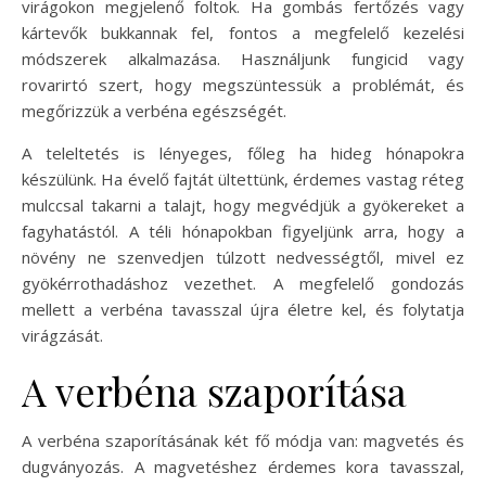
virágokon megjelenő foltok. Ha gombás fertőzés vagy
kártevők bukkannak fel, fontos a megfelelő kezelési
módszerek alkalmazása. Használjunk fungicid vagy
rovarirtó szert, hogy megszüntessük a problémát, és
megőrizzük a verbéna egészségét.
A teleltetés is lényeges, főleg ha hideg hónapokra
készülünk. Ha évelő fajtát ültettünk, érdemes vastag réteg
mulccsal takarni a talajt, hogy megvédjük a gyökereket a
fagyhatástól. A téli hónapokban figyeljünk arra, hogy a
növény ne szenvedjen túlzott nedvességtől, mivel ez
gyökérrothadáshoz vezethet. A megfelelő gondozás
mellett a verbéna tavasszal újra életre kel, és folytatja
virágzását.
A verbéna szaporítása
A verbéna szaporításának két fő módja van: magvetés és
dugványozás. A magvetéshez érdemes kora tavasszal,