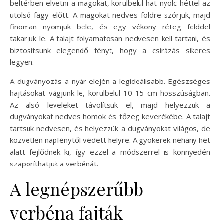
beltérben elvetni a magokat, körülbelül hat-nyolc héttel az
utolsó fagy előtt. A magokat nedves földre szórjuk, majd
finoman nyomjuk bele, és egy vékony réteg földdel
takarjuk le. A talajt folyamatosan nedvesen kell tartani, és
biztosítsunk elegendő fényt, hogy a csírázás sikeres
legyen.
A dugványozás a nyár elején a legideálisabb. Egészséges
hajtásokat vágjunk le, körülbelül 10-15 cm hosszúságban.
Az alsó leveleket távolítsuk el, majd helyezzük a
dugványokat nedves homok és tőzeg keverékébe. A talajt
tartsuk nedvesen, és helyezzük a dugványokat világos, de
közvetlen napfénytől védett helyre. A gyökerek néhány hét
alatt fejlődnek ki, így ezzel a módszerrel is könnyedén
szaporíthatjuk a verbénát.
A legnépszerűbb
verbéna fajták