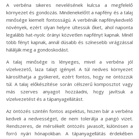
A verbéna sikeres nevelésének kulcsa a megfelelő
környezet és gondozás. Mindenekelőtt a napfény és a talaj
minősége kiemelt fontosságú. A verbénák napfénykedvelő
növények, ezért olyan helyre ültessük őket, ahol naponta
legalább hat-nyolc órányi közvetlen napfényt kapnak. Minél
több fényt kapnak, annál dúsabb és színesebb virágzással
hálálják meg a gondoskodást.
A talaj minősége is lényeges, mivel a verbéna jól
vízelvezető, laza talajt igényel. A túl nedves környezet
károsíthatja a gyökereit, ezért fontos, hogy ne öntözzük
túl. A talaj előkészítése során célszerű komposztot vagy
más szerves anyagot hozzáadni, hogy javítsuk a
vízelvezetést és a tápanyagellátást.
Az öntözés szintén fontos aspektus, hiszen bár a verbéna
kedveli a nedvességet, de nem tolerálja a pangó vizet.
Rendszeres, de mérsékelt öntözés javasolt, különösen a
forró nyári hónapokban. A tápanyagellátás érdekében