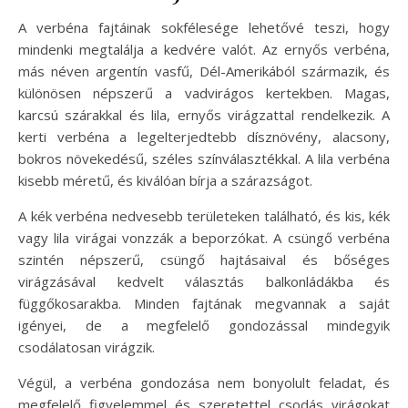
A verbéna fajtáinak sokfélesége lehetővé teszi, hogy
mindenki megtalálja a kedvére valót. Az ernyős verbéna,
más néven argentín vasfű, Dél-Amerikából származik, és
különösen népszerű a vadvirágos kertekben. Magas,
karcsú szárakkal és lila, ernyős virágzattal rendelkezik. A
kerti verbéna a legelterjedtebb dísznövény, alacsony,
bokros növekedésű, széles színválasztékkal. A lila verbéna
kisebb méretű, és kiválóan bírja a szárazságot.
A kék verbéna nedvesebb területeken található, és kis, kék
vagy lila virágai vonzzák a beporzókat. A csüngő verbéna
szintén népszerű, csüngő hajtásaival és bőséges
virágzásával kedvelt választás balkonládákba és
függőkosarakba. Minden fajtának megvannak a saját
igényei, de a megfelelő gondozással mindegyik
csodálatosan virágzik.
Végül, a verbéna gondozása nem bonyolult feladat, és
megfelelő figyelemmel és szeretettel csodás virágokat