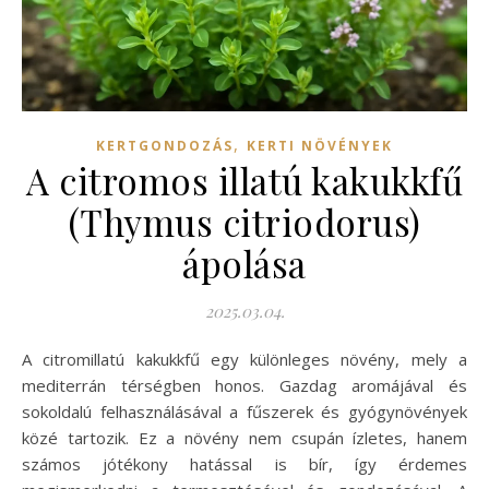
,
KERTGONDOZÁS
KERTI NÖVÉNYEK
A citromos illatú kakukkfű
(Thymus citriodorus)
ápolása
2025.03.04.
A citromillatú kakukkfű egy különleges növény, mely a
mediterrán térségben honos. Gazdag aromájával és
sokoldalú felhasználásával a fűszerek és gyógynövények
közé tartozik. Ez a növény nem csupán ízletes, hanem
számos jótékony hatással is bír, így érdemes