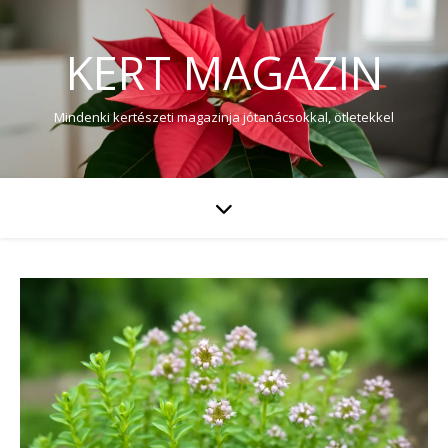
KERT MAGAZIN
Mindenki kertészeti magazinja jótanácsokkal, ötletekkel