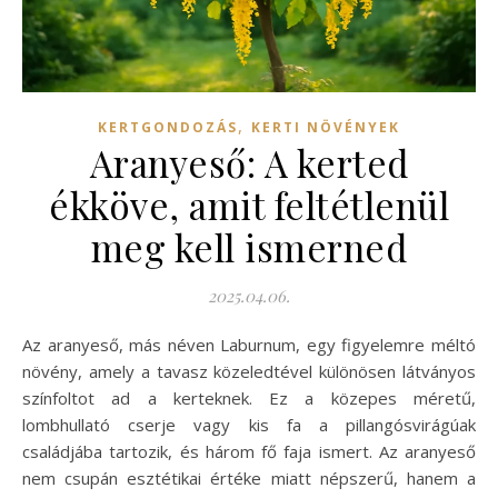
,
KERTGONDOZÁS
KERTI NÖVÉNYEK
Aranyeső: A kerted
ékköve, amit feltétlenül
meg kell ismerned
2025.04.06.
Az aranyeső, más néven Laburnum, egy figyelemre méltó
növény, amely a tavasz közeledtével különösen látványos
színfoltot ad a kerteknek. Ez a közepes méretű,
lombhullató cserje vagy kis fa a pillangósvirágúak
családjába tartozik, és három fő faja ismert. Az aranyeső
nem csupán esztétikai értéke miatt népszerű, hanem a