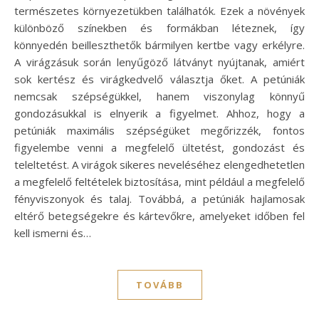
természetes környezetükben találhatók. Ezek a növények
különböző színekben és formákban léteznek, így
könnyedén beilleszthetők bármilyen kertbe vagy erkélyre.
A virágzásuk során lenyűgöző látványt nyújtanak, amiért
sok kertész és virágkedvelő választja őket. A petúniák
nemcsak szépségükkel, hanem viszonylag könnyű
gondozásukkal is elnyerik a figyelmet. Ahhoz, hogy a
petúniák maximális szépségüket megőrizzék, fontos
figyelembe venni a megfelelő ültetést, gondozást és
teleltetést. A virágok sikeres neveléséhez elengedhetetlen
a megfelelő feltételek biztosítása, mint például a megfelelő
fényviszonyok és talaj. Továbbá, a petúniák hajlamosak
eltérő betegségekre és kártevőkre, amelyeket időben fel
kell ismerni és…
TOVÁBB