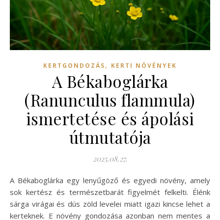
,
KERTGONDOZÁS
KERTI NÖVÉNYEK
A Békaboglárka
(Ranunculus flammula)
ismertetése és ápolási
útmutatója
2025.08.27.
A Békaboglárka egy lenyűgöző és egyedi növény, amely
sok kertész és természetbarát figyelmét felkelti. Élénk
sárga virágai és dús zöld levelei miatt igazi kincse lehet a
kerteknek. E növény gondozása azonban nem mentes a