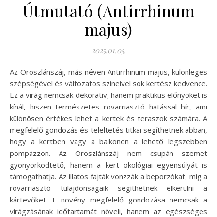
Útmutató (Antirrhinum
majus)
2025.01.05.
Az Oroszlánszáj, más néven Antirrhinum majus, különleges
szépségével és változatos színeivel sok kertész kedvence.
Ez a virág nemcsak dekoratív, hanem praktikus előnyöket is
kínál, hiszen természetes rovarriasztó hatással bír, ami
különösen értékes lehet a kertek és teraszok számára. A
megfelelő gondozás és teleltetés titkai segíthetnek abban,
hogy a kertben vagy a balkonon a lehető legszebben
pompázzon. Az Oroszlánszáj nem csupán szemet
gyönyörködtető, hanem a kert ökológiai egyensúlyát is
támogathatja. Az illatos fajták vonzzák a beporzókat, míg a
rovarriasztó tulajdonságaik segíthetnek elkerülni a
kártevőket. E növény megfelelő gondozása nemcsak a
virágzásának időtartamát növeli, hanem az egészséges