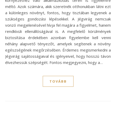
környezethez való alkalmazkodás terén is figyelemre
méltó. Azok számára, akik szeretnék otthonukban látni ezt
a különleges növényt, fontos, hogy tisztában legyenek a
szükséges gondozási lépésekkel. A Jégvirág nemcsak
vonzó megjelenésével hívja fel magára a figyelmet, hanem
rendkívüli ellenállóságával is. A megfelelő körülmények
biztosítása érdekében azonban figyelembe kell venni
néhány alapvető tényezőt, amelyek segítenek a növény
egészségének megőrzésében. Érdemes megismerkedni a
Jégvirág sajátosságaival és igényeivel, hogy hosszú távon
élvezhessük szépségét. Fontos megjegyezni, hogy a…
TOVÁBB