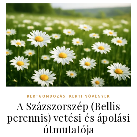
,
KERTGONDOZÁS
KERTI NÖVÉNYEK
A Százszorszép (Bellis
perennis) vetési és ápolási
útmutatója