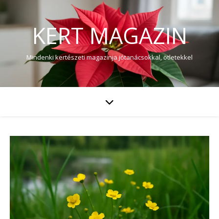
KERT MAGAZIN
Mindenki kertészeti magazinja jótanácsokkal, ötletekkel