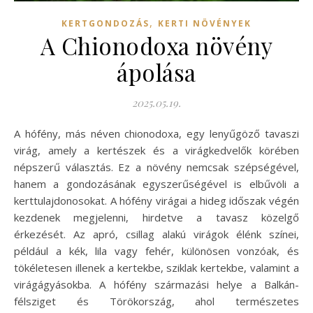
,
KERTGONDOZÁS
KERTI NÖVÉNYEK
A Chionodoxa növény
ápolása
2025.05.19.
A hófény, más néven chionodoxa, egy lenyűgöző tavaszi
virág, amely a kertészek és a virágkedvelők körében
népszerű választás. Ez a növény nemcsak szépségével,
hanem a gondozásának egyszerűségével is elbűvöli a
kerttulajdonosokat. A hófény virágai a hideg időszak végén
kezdenek megjelenni, hirdetve a tavasz közelgő
érkezését. Az apró, csillag alakú virágok élénk színei,
például a kék, lila vagy fehér, különösen vonzóak, és
tökéletesen illenek a kertekbe, sziklak kertekbe, valamint a
virágágyásokba. A hófény származási helye a Balkán-
félsziget és Törökország, ahol természetes