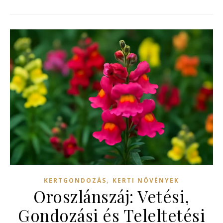
,
KERTGONDOZÁS
KERTI NÖVÉNYEK
Oroszlánszáj: Vetési,
Gondozási és Teleltetési