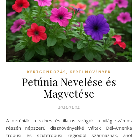
,
KERTGONDOZÁS
KERTI NÖVÉNYEK
Petúnia Nevelése és
Magvetése
2025.03.02.
A petúniák, a színes és illatos virágok, a világ számos
részén népszerű dísznövényekké váltak. Dél-Amerika
trópusi és szubtrópusi régióiból származnak, ahol