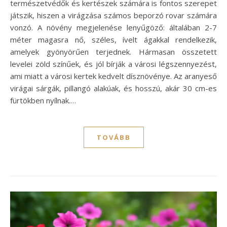
természetvédők és kertészek számára is fontos szerepet
játszik, hiszen a virágzása számos beporzó rovar számára
vonzó. A növény megjelenése lenyűgöző: általában 2-7
méter magasra nő, széles, ívelt ágakkal rendelkezik,
amelyek gyönyörűen terjednek. Hármasan összetett
levelei zöld színűek, és jól bírják a városi légszennyezést,
ami miatt a városi kertek kedvelt dísznövénye. Az aranyeső
virágai sárgák, pillangó alakúak, és hosszú, akár 30 cm-es
fürtökben nyílnak.…
TOVÁBB