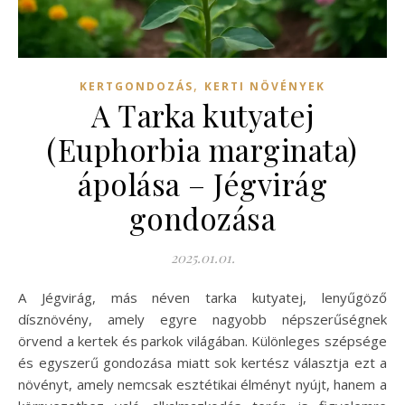
,
KERTGONDOZÁS
KERTI NÖVÉNYEK
A Tarka kutyatej
(Euphorbia marginata)
ápolása – Jégvirág
gondozása
2025.01.01.
A Jégvirág, más néven tarka kutyatej, lenyűgöző
dísznövény, amely egyre nagyobb népszerűségnek
örvend a kertek és parkok világában. Különleges szépsége
és egyszerű gondozása miatt sok kertész választja ezt a
növényt, amely nemcsak esztétikai élményt nyújt, hanem a