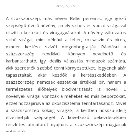
2025.07.10.
A százszorszép, más néven Bellis perennis, egy igéző
szépségű évelő növény, amely színes és vonzó virágaival
díszíti a kerteket és virágágyásokat. A növény változatos
színű virágai, mint például a fehér, rózsaszín és piros,
minden kertész szívét megdobogtatják. Ráadásul a
százszorszép rendkívül könnyen nevelhető és
karbantartható, így ideális választás mindazok számára,
akik szeretnék szebbé tenni környezetüket, legyenek akár
tapasztaltak, akár kezdők a kertészkedésben. A
százszorszép nemcsak esztétikai értékkel bír, hanem a
természetes élőhelyek biodiverzitását is növeli. E
növények virágai vonzzák a méheket és más beporzókat,
ezzel hozzájárulva az ökoszisztéma fenntartásához. Mivel
a százszorszép sokáig virágzik, a kertben hosszú ideig
élvezhetjük szépségét. A következő bekezdésekben
részletes útmutatót nyújtunk a százszorszép magjainak
vetésétől…