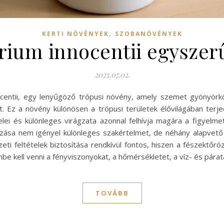
,
KERTI NÖVÉNYEK
SZOBANÖVÉNYEK
rium innocentii egyszer
2025.07.02.
ocentii, egy lenyűgöző trópusi növény, amely szemet gyönyörk
Ez a növény különösen a trópusi területek élővilágában terjed
ei és különleges virágzata azonnal felhívja magára a figyelmet,
ása nem igényel különleges szakértelmet, de néhány alapvető 
eti feltételek biztosítása rendkívül fontos, hiszen a fészektőr
e kell venni a fényviszonyokat, a hőmérsékletet, a víz- és párat
TOVÁBB