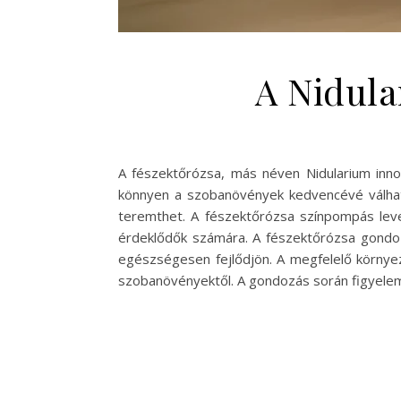
A Nidula
A fészektőrózsa, más néven Nidularium inn
könnyen a szobanövények kedvencévé válhat. 
teremthet. A fészektőrózsa színpompás level
érdeklődők számára. A fészektőrózsa gondoz
egészségesen fejlődjön. A megfelelő környez
szobanövényektől. A gondozás során figyelemb