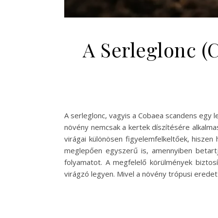
A Serleglonc (
A serleglonc, vagyis a Cobaea scandens egy l
növény nemcsak a kertek díszítésére alkalma
virágai különösen figyelemfelkeltőek, hisze
meglepően egyszerű is, amennyiben betartj
folyamatot. A megfelelő körülmények biztos
virágzó legyen. Mivel a növény trópusi erede