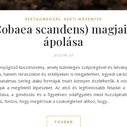
,
KERTGONDOZÁS
KERTI NÖVÉNYEK
Cobaea scandens) magjai
ápolása
2025.06.20.
enyűgöző kúszónövény, amely különleges szépségével és látványos
s, hanem teraszokon és erkélyeken is megjelenhet, egyedi varáz
n hatalmas serleg alakú formájuk miatt könnyen észlelhetők. A
uk a megfelelő lépéseket. Az első és legfontosabb feladat a 
ítása, a gondozás és a figyelmes odafigyelés mind hozzájáru
tű, fontos, hogy megértsük a szükségleteit ahhoz, hogy…
TOVÁBB