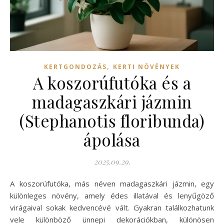
,
KERTGONDOZÁS
KERTI NÖVÉNYEK
A koszorúfutóka és a
madagaszkári jázmin
(Stephanotis floribunda)
ápolása
2025.09.29.
A koszorúfutóka, más néven madagaszkári jázmin, egy
különleges növény, amely édes illatával és lenyűgöző
virágaival sokak kedvencévé vált. Gyakran találkozhatunk
vele különböző ünnepi dekorációkban, különösen