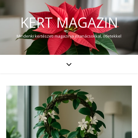
KERT MAGAZIN
Mindenki kertészeti magazinja jótanácsokkal, ötletekkel