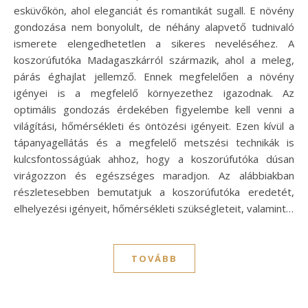
esküvőkön, ahol eleganciát és romantikát sugall. E növény
gondozása nem bonyolult, de néhány alapvető tudnivaló
ismerete elengedhetetlen a sikeres neveléséhez. A
koszorúfutóka Madagaszkárról származik, ahol a meleg,
párás éghajlat jellemző. Ennek megfelelően a növény
igényei is a megfelelő környezethez igazodnak. Az
optimális gondozás érdekében figyelembe kell venni a
világítási, hőmérsékleti és öntözési igényeit. Ezen kívül a
tápanyagellátás és a megfelelő metszési technikák is
kulcsfontosságúak ahhoz, hogy a koszorúfutóka dúsan
virágozzon és egészséges maradjon. Az alábbiakban
részletesebben bemutatjuk a koszorúfutóka eredetét,
elhelyezési igényeit, hőmérsékleti szükségleteit, valamint…
TOVÁBB