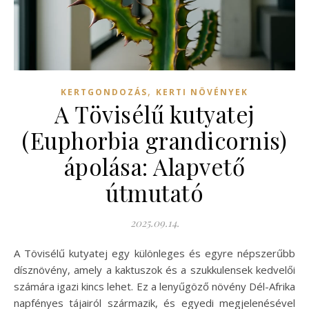
,
KERTGONDOZÁS
KERTI NÖVÉNYEK
A Tövisélű kutyatej
(Euphorbia grandicornis)
ápolása: Alapvető
útmutató
2025.09.14.
A Tövisélű kutyatej egy különleges és egyre népszerűbb
dísznövény, amely a kaktuszok és a szukkulensek kedvelői
számára igazi kincs lehet. Ez a lenyűgöző növény Dél-Afrika
napfényes tájairól származik, és egyedi megjelenésével