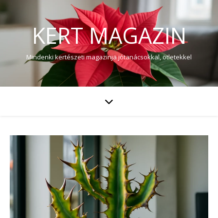
KERT MAGAZIN
Mindenki kertészeti magazinja jótanácsokkal, ötletekkel