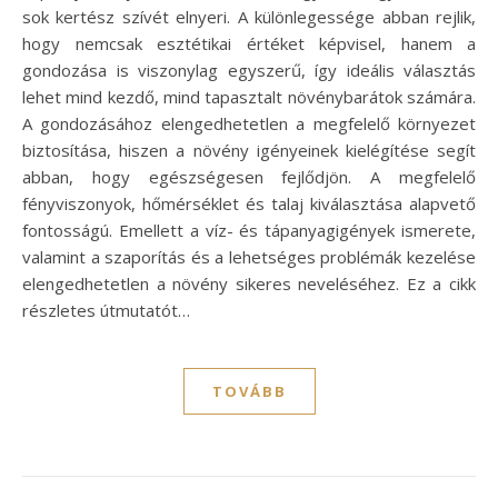
sok kertész szívét elnyeri. A különlegessége abban rejlik,
hogy nemcsak esztétikai értéket képvisel, hanem a
gondozása is viszonylag egyszerű, így ideális választás
lehet mind kezdő, mind tapasztalt növénybarátok számára.
A gondozásához elengedhetetlen a megfelelő környezet
biztosítása, hiszen a növény igényeinek kielégítése segít
abban, hogy egészségesen fejlődjön. A megfelelő
fényviszonyok, hőmérséklet és talaj kiválasztása alapvető
fontosságú. Emellett a víz- és tápanyagigények ismerete,
valamint a szaporítás és a lehetséges problémák kezelése
elengedhetetlen a növény sikeres neveléséhez. Ez a cikk
részletes útmutatót…
TOVÁBB