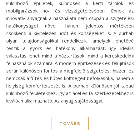
különböző épületek, különösen a kerti tárolók és
mobilgarázsok hő- és vízszigetelésében. Ennek az
innovatív anyagnak a használata nem csupán a szigetelési
hatékonyságot növeli, hanem jelentős mértékben
csökkenti a kivitelezési időt és költségeket is. A purhab
olyan tulajdonságokkal rendelkezik, amelyek lehetővé
teszik a gyors és hatékony alkalmazást, így ideális
választás lehet mind a háztartások, mind a kereskedelmi
felhasználók számára. A modern építkezések és felújítások
során különösen fontos a megfelelő szigetelés, hiszen ez
nemcsak a fűtés és hűtés költségeit befolyásolja, hanem a
helyiség komfortérzetét is. A purhab különösen jól tapad
különböző felületekhez, így az acél és fa szerkezetekhez is
kiválóan alkalmazható. Az anyag sajátosságai…
TOVÁBB