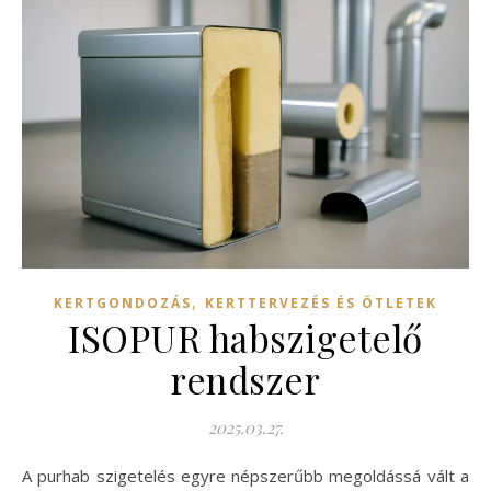
,
KERTGONDOZÁS
KERTTERVEZÉS ÉS ÖTLETEK
ISOPUR habszigetelő
rendszer
2025.03.27.
A purhab szigetelés egyre népszerűbb megoldássá vált a