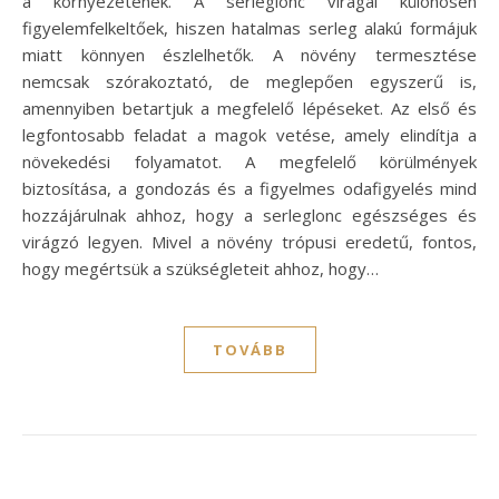
a környezetének. A serleglonc virágai különösen
figyelemfelkeltőek, hiszen hatalmas serleg alakú formájuk
miatt könnyen észlelhetők. A növény termesztése
nemcsak szórakoztató, de meglepően egyszerű is,
amennyiben betartjuk a megfelelő lépéseket. Az első és
legfontosabb feladat a magok vetése, amely elindítja a
növekedési folyamatot. A megfelelő körülmények
biztosítása, a gondozás és a figyelmes odafigyelés mind
hozzájárulnak ahhoz, hogy a serleglonc egészséges és
virágzó legyen. Mivel a növény trópusi eredetű, fontos,
hogy megértsük a szükségleteit ahhoz, hogy…
TOVÁBB