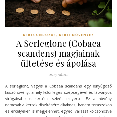
,
KERTGONDOZÁS
KERTI NÖVÉNYEK
A Serleglonc (Cobaea
scandens) magjainak
ültetése és ápolása
2025.06.20.
A serleglonc, vagyis a Cobaea scandens egy lenyűgöző
kúszónövény, amely különleges szépségével és látványos
virágaival sok kertész szívét elnyerte. Ez a növény
nemcsak a kertek díszítésére alkalmas, hanem teraszokon
és erkélyeken is megjelenhet, egyedi varázst kölcsönözve