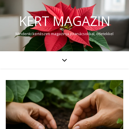
KERT MAGAZIN
Mindenki kertészeti magazinja jótanácsokkal, ötletekkel