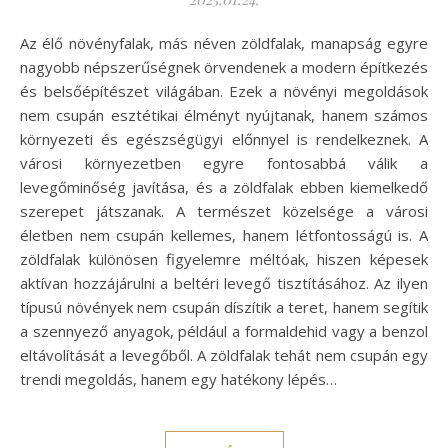
Az élő növényfalak, más néven zöldfalak, manapság egyre
nagyobb népszerűségnek örvendenek a modern építkezés
és belsőépítészet világában. Ezek a növényi megoldások
nem csupán esztétikai élményt nyújtanak, hanem számos
környezeti és egészségügyi előnnyel is rendelkeznek. A
városi környezetben egyre fontosabbá válik a
levegőminőség javítása, és a zöldfalak ebben kiemelkedő
szerepet játszanak. A természet közelsége a városi
életben nem csupán kellemes, hanem létfontosságú is. A
zöldfalak különösen figyelemre méltóak, hiszen képesek
aktívan hozzájárulni a beltéri levegő tisztításához. Az ilyen
típusú növények nem csupán díszítik a teret, hanem segítik
a szennyező anyagok, például a formaldehid vagy a benzol
eltávolítását a levegőből. A zöldfalak tehát nem csupán egy
trendi megoldás, hanem egy hatékony lépés…