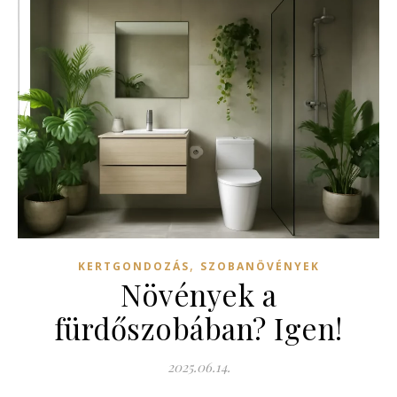
,
KERTGONDOZÁS
SZOBANÖVÉNYEK
Növények a
fürdőszobában? Igen!
2025.06.14.