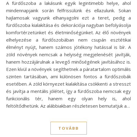
A fürdőszoba a lakásunk egyik legintimebb helye, ahol
mindennapjaink során felfrissülünk és ellazulunk. Sokan
hajlamosak vagyunk elhanyagolni ezt a teret, pedig a
fürdőszoba kialakítása és dekorációja nagyban befolyásolja
komfortérzetünket és életminőségünket. Az élő növények
elhelyezése a fürdőszobában nem csupán esztétikai
élményt nyújt, hanem számos jótékony hatással is bír. A
zöld növények nemcsak a helyiség megjelenését javítják,
hanem hozzájárulnak a levegő minőségének javításához is.
Ezen kívül a növények segíthetnek a páratartalom optimális
szinten tartásában, ami különösen fontos a fürdőszobák
esetében. A zöld környezet kialakítása csökkenti a stresszt
és javítja a mentális jólétet, így a fürdőszoba nemcsak egy
funkcionális tér, hanem egy olyan hely is, ahol
feltöltődhetünk. Az alábbiakban részletesen bemutatjuk a…
TOVÁBB