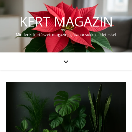
KERT MAGAZIN
Mindenki kertészeti magazinja jótanácsokkal, ötletekkel