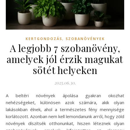
,
KERTGONDOZÁS
SZOBANÖVÉNYEK
A legjobb 7 szobanövény,
amelyek jól érzik magukat
sötét helyeken
2025.06.30.
A beltéri növények ápolása gyakran okozhat
nehézségeket, különösen azok számára, akik olyan
lakásokban élnek, ahol a természetes fény mennyisége
korlátozott. Azonban nem kell lemondanunk arról, hogy zöld
növények díszítsék otthonunkat, hiszen léteznek olyan