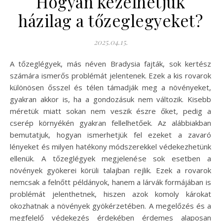
Hogyan kezelhetjük
házilag a tőzeglegyeket?
2025.04.15.
A tőzeglégyek, más néven Bradysia fajták, sok kertész
számára ismerős problémát jelentenek. Ezek a kis rovarok
különösen ősszel és télen támadják meg a növényeket,
gyakran akkor is, ha a gondozásuk nem változik. Kisebb
méretük miatt sokan nem veszik észre őket, pedig a
cserép környékén gyakran fellelhetőek. Az alábbiakban
bemutatjuk, hogyan ismerhetjük fel ezeket a zavaró
lényeket és milyen hatékony módszerekkel védekezhetünk
ellenük. A tőzeglégyek megjelenése sok esetben a
növények gyökerei körüli talajban rejlik. Ezek a rovarok
nemcsak a felnőtt példányok, hanem a lárvák formájában is
problémát jelenthetnek, hiszen azok komoly károkat
okozhatnak a növények gyökérzetében. A megelőzés és a
megfelelő védekezés érdekében érdemes alaposan