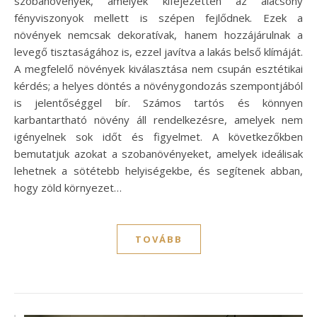
szobanövények, amelyek kifejezetten az alacsony
fényviszonyok mellett is szépen fejlődnek. Ezek a
növények nemcsak dekoratívak, hanem hozzájárulnak a
levegő tisztaságához is, ezzel javítva a lakás belső klímáját.
A megfelelő növények kiválasztása nem csupán esztétikai
kérdés; a helyes döntés a növénygondozás szempontjából
is jelentőséggel bír. Számos tartós és könnyen
karbantartható növény áll rendelkezésre, amelyek nem
igényelnek sok időt és figyelmet. A következőkben
bemutatjuk azokat a szobanövényeket, amelyek ideálisak
lehetnek a sötétebb helyiségekbe, és segítenek abban,
hogy zöld környezet…
TOVÁBB