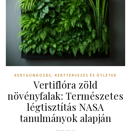
,
KERTGONDOZÁS
KERTTERVEZÉS ÉS ÖTLETEK
Vertiflóra zöld
növényfalak: Természetes
légtisztítás NASA
tanulmányok alapján
2025.01.24.