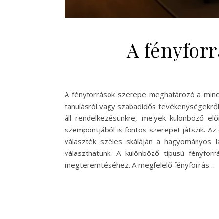
A fényfor
A fényforrások szerepe meghatározó a minden
tanulásról vagy szabadidős tevékenységekről.
áll rendelkezésünkre, melyek különböző elő
szempontjából is fontos szerepet játszik. A
választék széles skáláján a hagyományos lá
választhatunk. A különböző típusú fényfor
megteremtéséhez. A megfelelő fényforrás…