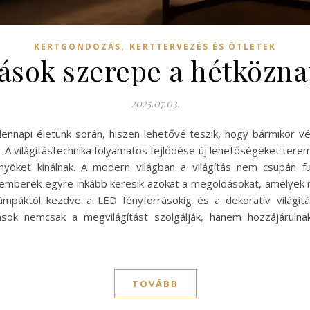
,
KERTGONDOZÁS
KERTTERVEZÉS ÉS ÖTLETEK
rások szerepe a hétközna
2025.07.03.
napi életünk során, hiszen lehetővé teszik, hogy bármikor vé
 A világítástechnika folyamatos fejlődése új lehetőségeket tere
nyöket kínálnak. A modern világban a világítás nem csupán fun
z emberek egyre inkább keresik azokat a megoldásokat, amelyek n
mpáktól kezdve a LED fényforrásokig és a dekoratív világítá
rások nemcsak a megvilágítást szolgálják, hanem hozzájárulna
TOVÁBB