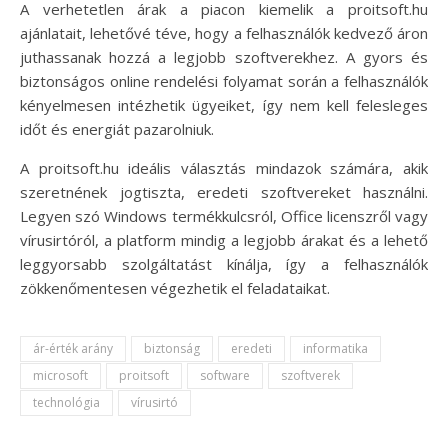
A verhetetlen árak a piacon kiemelik a proitsoft.hu
ajánlatait, lehetővé téve, hogy a felhasználók kedvező áron
juthassanak hozzá a legjobb szoftverekhez. A gyors és
biztonságos online rendelési folyamat során a felhasználók
kényelmesen intézhetik ügyeiket, így nem kell felesleges
időt és energiát pazarolniuk.
A proitsoft.hu ideális választás mindazok számára, akik
szeretnének jogtiszta, eredeti szoftvereket használni.
Legyen szó Windows termékkulcsról, Office licenszről vagy
vírusirtóról, a platform mindig a legjobb árakat és a lehető
leggyorsabb szolgáltatást kínálja, így a felhasználók
zökkenőmentesen végezhetik el feladataikat.
ár-érték arány
biztonság
eredeti
informatika
microsoft
proitsoft
software
szoftverek
technológia
vírusirtó