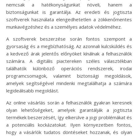
nemcsak a hatékonyságunkat növeli, hanem a
biztonságunkat is garantálja. Az eredeti és jogtiszta
szoftverek használata elengedhetetlen a zökkenőmentes
munkavégzéshez és a személyes adatok védelméhez.
A szoftverek beszerzése során fontos szempont a
gyorsaság és a megbízhatóság. Az azonnali kulcsküldés és
a kedvező árak jelentős előnyöket kínálnak a felhasználók
számára. A digitális piactereken széles választékban
találhatók különböző operációs rendszerek, irodai
programcsomagok, valamint biztonsági megoldások,
amelyek segítségével mindenki megtalálhatja a számára
legideálisabb megoldást.
Az online vásárlás során a felhasználók gyakran keresnek
olyan lehetőségeket, amelyek garantálják a jogtiszta
termékek beszerzését, így elkerülve a jogi problémákat és
a potenciális kockázatokat. Ilyen környezetben fontos,
hogy a vásárlók tudatos döntéseket hozzanak, és olyan