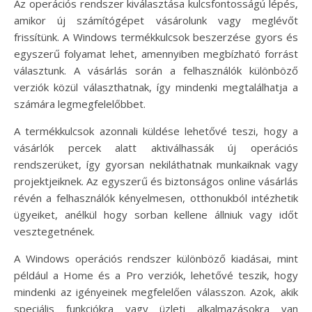
Az operációs rendszer kiválasztása kulcsfontosságú lépés,
amikor új számítógépet vásárolunk vagy meglévőt
frissítünk. A Windows termékkulcsok beszerzése gyors és
egyszerű folyamat lehet, amennyiben megbízható forrást
választunk. A vásárlás során a felhasználók különböző
verziók közül választhatnak, így mindenki megtalálhatja a
számára legmegfelelőbbet.
A termékkulcsok azonnali küldése lehetővé teszi, hogy a
vásárlók percek alatt aktiválhassák új operációs
rendszerüket, így gyorsan nekiláthatnak munkaiknak vagy
projektjeiknek. Az egyszerű és biztonságos online vásárlás
révén a felhasználók kényelmesen, otthonukból intézhetik
ügyeiket, anélkül hogy sorban kellene állniuk vagy időt
vesztegetnének.
A Windows operációs rendszer különböző kiadásai, mint
például a Home és a Pro verziók, lehetővé teszik, hogy
mindenki az igényeinek megfelelően válasszon. Azok, akik
speciális funkciókra vagy üzleti alkalmazásokra van