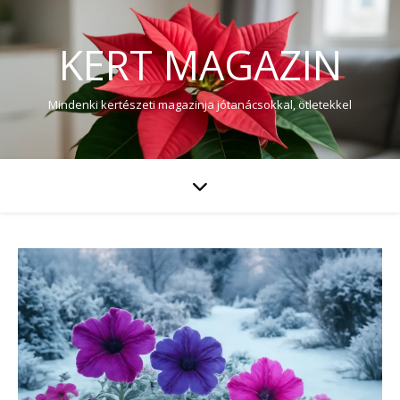
KERT MAGAZIN
Mindenki kertészeti magazinja jótanácsokkal, ötletekkel