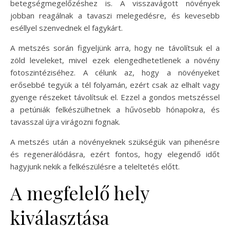
betegségmegelőzéshez is. A visszavágott növények
jobban reagálnak a tavaszi melegedésre, és kevesebb
eséllyel szenvednek el fagykárt.
A metszés során figyeljünk arra, hogy ne távolítsuk el a
zöld leveleket, mivel ezek elengedhetetlenek a növény
fotoszintéziséhez. A célunk az, hogy a növényeket
erősebbé tegyük a tél folyamán, ezért csak az elhalt vagy
gyenge részeket távolítsuk el. Ezzel a gondos metszéssel
a petúniák felkészülhetnek a hűvösebb hónapokra, és
tavasszal újra virágozni fognak.
A metszés után a növényeknek szükségük van pihenésre
és regenerálódásra, ezért fontos, hogy elegendő időt
hagyjunk nekik a felkészülésre a teleltetés előtt.
A megfelelő hely
kiválasztása