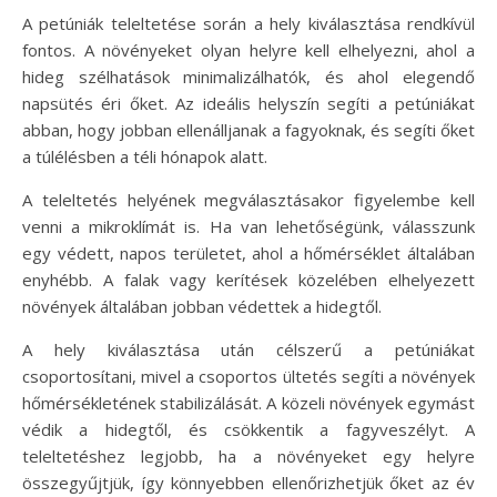
A petúniák teleltetése során a hely kiválasztása rendkívül
fontos. A növényeket olyan helyre kell elhelyezni, ahol a
hideg szélhatások minimalizálhatók, és ahol elegendő
napsütés éri őket. Az ideális helyszín segíti a petúniákat
abban, hogy jobban ellenálljanak a fagyoknak, és segíti őket
a túlélésben a téli hónapok alatt.
A teleltetés helyének megválasztásakor figyelembe kell
venni a mikroklímát is. Ha van lehetőségünk, válasszunk
egy védett, napos területet, ahol a hőmérséklet általában
enyhébb. A falak vagy kerítések közelében elhelyezett
növények általában jobban védettek a hidegtől.
A hely kiválasztása után célszerű a petúniákat
csoportosítani, mivel a csoportos ültetés segíti a növények
hőmérsékletének stabilizálását. A közeli növények egymást
védik a hidegtől, és csökkentik a fagyveszélyt. A
teleltetéshez legjobb, ha a növényeket egy helyre
összegyűjtjük, így könnyebben ellenőrizhetjük őket az év