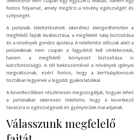
teleltetése nem csupán egy egyszerű feladat, hanem egy
fontos folyamat, amely megőrzi a növény egészségét és
szépségét.
A petúniák teleltetésének sikeréhez elengedhetetlen a
megfelelő fajták kiválasztása, a megfelelő talaj biztosítása
és a növények gondos ápolása. A teleltetési időszak alatt a
petúniáknak nem csupán a fagyoktól kell védekezniük,
hanem a megfelelő környezet biztosítása is
kulcsfontosságú. A tél beköszöntével a növények igényei
megváltoznak, ezért fontos, hogy a kerttulajdonosok
tisztában legyenek a legjobb gyakorlatokkal.
A következőkben részletesen megvizsgáljuk, hogyan lehet
a petúniákat sikeresen teleltetni, hogy a következő
tavaszra is egészségesek és gyönyörűek maradjanak.
Válasszunk megfelelő
fajtát