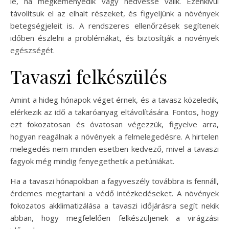
le, ha megkeményedik vagy nedvessé válik. Ezenkívül
távolítsuk el az elhalt részeket, és figyeljünk a növények
betegségjeleit is. A rendszeres ellenőrzések segítenek
időben észlelni a problémákat, és biztosítják a növények
egészségét.
Tavaszi felkészülés
Amint a hideg hónapok véget érnek, és a tavasz közeledik,
elérkezik az idő a takaróanyag eltávolítására. Fontos, hogy
ezt fokozatosan és óvatosan végezzük, figyelve arra,
hogyan reagálnak a növények a felmelegedésre. A hirtelen
melegedés nem minden esetben kedvező, mivel a tavaszi
fagyok még mindig fenyegethetik a petúniákat.
Ha a tavaszi hónapokban a fagyveszély továbbra is fennáll,
érdemes megtartani a védő intézkedéseket. A növények
fokozatos akklimatizálása a tavaszi időjárásra segít nekik
abban, hogy megfelelően felkészüljenek a virágzási