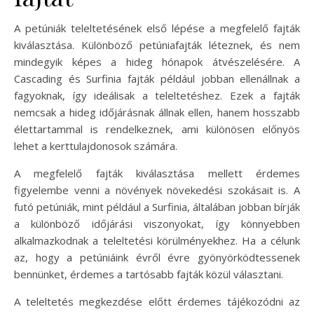
A petúniák teleltetésének első lépése a megfelelő fajták
kiválasztása. Különböző petúniafajták léteznek, és nem
mindegyik képes a hideg hónapok átvészelésére. A
Cascading és Surfinia fajták például jobban ellenállnak a
fagyoknak, így ideálisak a teleltetéshez. Ezek a fajták
nemcsak a hideg időjárásnak állnak ellen, hanem hosszabb
élettartammal is rendelkeznek, ami különösen előnyös
lehet a kerttulajdonosok számára.
A megfelelő fajták kiválasztása mellett érdemes
figyelembe venni a növények növekedési szokásait is. A
futó petúniák, mint például a Surfinia, általában jobban bírják
a különböző időjárási viszonyokat, így könnyebben
alkalmazkodnak a teleltetési körülményekhez. Ha a célunk
az, hogy a petúniáink évről évre gyönyörködtessenek
bennünket, érdemes a tartósabb fajták közül választani.
A teleltetés megkezdése előtt érdemes tájékozódni az