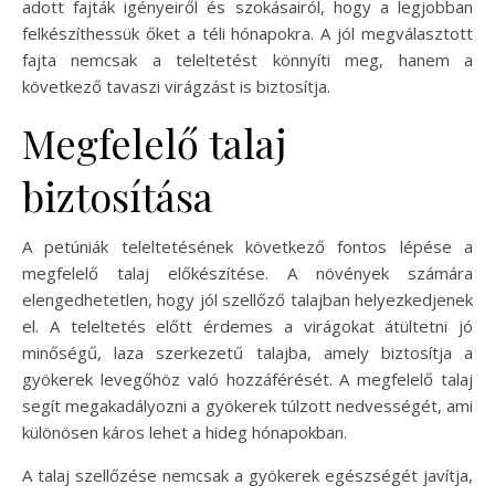
adott fajták igényeiről és szokásairól, hogy a legjobban
felkészíthessük őket a téli hónapokra. A jól megválasztott
fajta nemcsak a teleltetést könnyíti meg, hanem a
következő tavaszi virágzást is biztosítja.
Megfelelő talaj
biztosítása
A petúniák teleltetésének következő fontos lépése a
megfelelő talaj előkészítése. A növények számára
elengedhetetlen, hogy jól szellőző talajban helyezkedjenek
el. A teleltetés előtt érdemes a virágokat átültetni jó
minőségű, laza szerkezetű talajba, amely biztosítja a
gyökerek levegőhöz való hozzáférését. A megfelelő talaj
segít megakadályozni a gyökerek túlzott nedvességét, ami
különösen káros lehet a hideg hónapokban.
A talaj szellőzése nemcsak a gyökerek egészségét javítja,