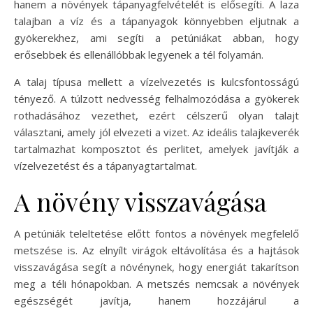
hanem a növények tápanyagfelvételét is elősegíti. A laza
talajban a víz és a tápanyagok könnyebben eljutnak a
gyökerekhez, ami segíti a petúniákat abban, hogy
erősebbek és ellenállóbbak legyenek a tél folyamán.
A talaj típusa mellett a vízelvezetés is kulcsfontosságú
tényező. A túlzott nedvesség felhalmozódása a gyökerek
rothadásához vezethet, ezért célszerű olyan talajt
választani, amely jól elvezeti a vizet. Az ideális talajkeverék
tartalmazhat komposztot és perlitet, amelyek javítják a
vízelvezetést és a tápanyagtartalmat.
A növény visszavágása
A petúniák teleltetése előtt fontos a növények megfelelő
metszése is. Az elnyílt virágok eltávolítása és a hajtások
visszavágása segít a növénynek, hogy energiát takarítson
meg a téli hónapokban. A metszés nemcsak a növények
egészségét javítja, hanem hozzájárul a