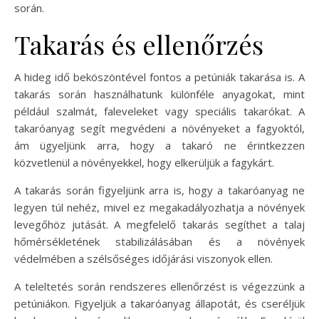
során.
Takarás és ellenőrzés
A hideg idő beköszöntével fontos a petúniák takarása is. A
takarás során használhatunk különféle anyagokat, mint
például szalmát, faleveleket vagy speciális takarókat. A
takaróanyag segít megvédeni a növényeket a fagyoktól,
ám ügyeljünk arra, hogy a takaró ne érintkezzen
közvetlenül a növényekkel, hogy elkerüljük a fagykárt.
A takarás során figyeljünk arra is, hogy a takaróanyag ne
legyen túl nehéz, mivel ez megakadályozhatja a növények
levegőhöz jutását. A megfelelő takarás segíthet a talaj
hőmérsékletének stabilizálásában és a növények
védelmében a szélsőséges időjárási viszonyok ellen.
A teleltetés során rendszeres ellenőrzést is végezzünk a
petúniákon. Figyeljük a takaróanyag állapotát, és cseréljük