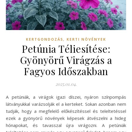
,
KERTGONDOZÁS
KERTI NÖVÉNYEK
Petúnia Téliesítése:
Gyönyörű Virágzás a
Fagyos Időszakban
2025.01.04.
A petúniák, a virágok igazi díszei, nyáron színpompás
látványukkal varázsolják el a kerteket. Sokan azonban nem
tudják, hogy a megfelelő előkészítéssel és teleltetéssel
ezek a gyönyörű növények képesek átvészelni a hideg
hónapokat, és tavasszal újra virágozni. A petúniák