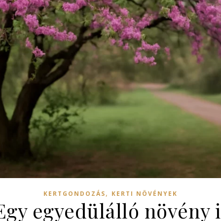
,
KERTGONDOZÁS
KERTI NÖVÉNYEK
 Egy egyedülálló növény 