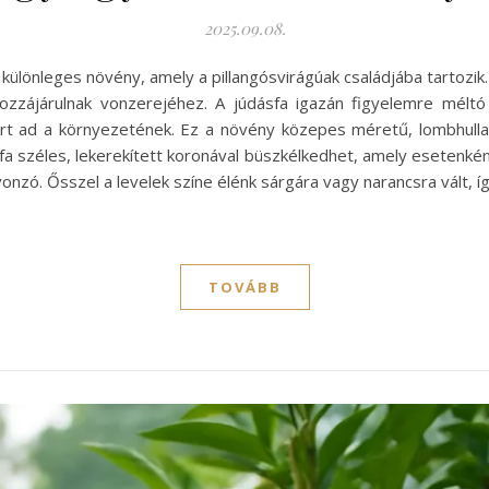
2025.09.08.
 különleges növény, amely a pillangósvirágúak családjába tartozik
zzájárulnak vonzerejéhez. A júdásfa igazán figyelemre méltó
ert ad a környezetének. Ez a növény közepes méretű, lombhulla
 széles, lekerekített koronával büszkélkedhet, amely esetenként tö
onzó. Ősszel a levelek színe élénk sárgára vagy narancsra vált, íg
TOVÁBB