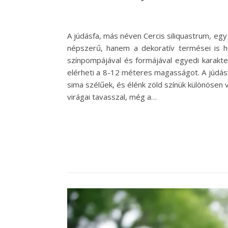
A júdásfa, más néven Cercis siliquastrum, egy
népszerű, hanem a dekoratív termései is ho
színpompájával és formájával egyedi karakt
elérheti a 8-12 méteres magasságot. A júdásfa
sima szélűek, és élénk zöld színük különösen v
virágai tavasszal, még a…