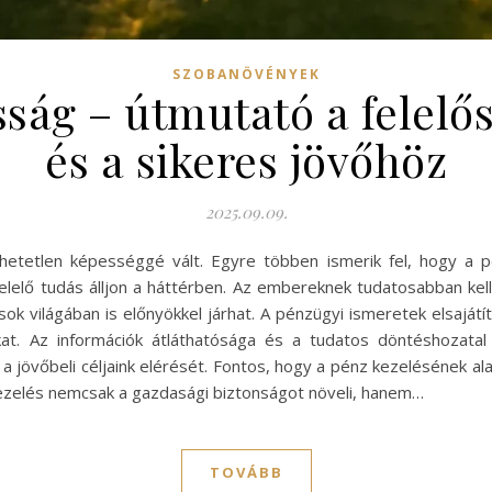
SZOBANÖVÉNYEK
ság – útmutató a felelős
és a sikeres jövőhöz
2025.09.09.
hetetlen képességgé vált. Egyre többen ismerik fel, hogy a
lő tudás álljon a háttérben. Az embereknek tudatosabban kell
k világában is előnyökkel járhat. A pénzügyi ismeretek elsaját
. Az információk átláthatósága és a tudatos döntéshozatal 
 a jövőbeli céljaink elérését. Fontos, hogy a pénz kezelésének ala
kezelés nemcsak a gazdasági biztonságot növeli, hanem…
TOVÁBB