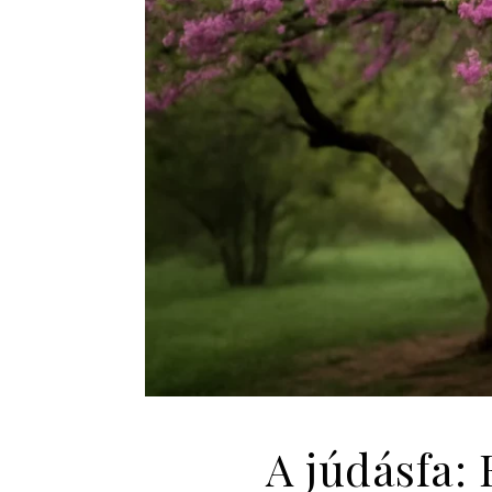
A júdásfa: