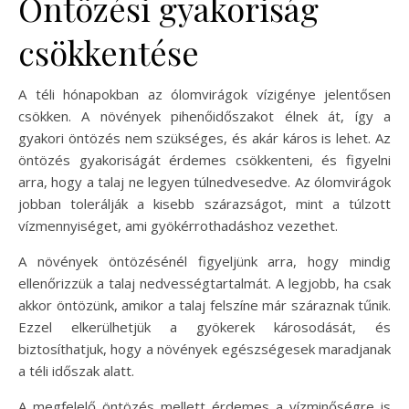
Öntözési gyakoriság
csökkentése
A téli hónapokban az ólomvirágok vízigénye jelentősen
csökken. A növények pihenőidőszakot élnek át, így a
gyakori öntözés nem szükséges, és akár káros is lehet. Az
öntözés gyakoriságát érdemes csökkenteni, és figyelni
arra, hogy a talaj ne legyen túlnedvesedve. Az ólomvirágok
jobban tolerálják a kisebb szárazságot, mint a túlzott
vízmennyiséget, ami gyökérrothadáshoz vezethet.
A növények öntözésénél figyeljünk arra, hogy mindig
ellenőrizzük a talaj nedvességtartalmát. A legjobb, ha csak
akkor öntözünk, amikor a talaj felszíne már száraznak tűnik.
Ezzel elkerülhetjük a gyökerek károsodását, és
biztosíthatjuk, hogy a növények egészségesek maradjanak
a téli időszak alatt.
A megfelelő öntözés mellett érdemes a vízminőségre is