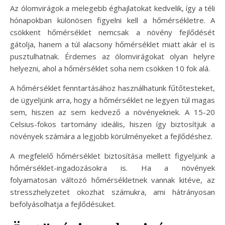
Az ólomvirágok a melegebb éghajlatokat kedvelik, így a téli
hónapokban különösen figyelni kell a hőmérsékletre. A
csökkent hőmérséklet nemcsak a növény fejlődését
gátolja, hanem a túl alacsony hőmérséklet miatt akár el is
pusztulhatnak. Érdemes az ólomvirágokat olyan helyre
helyezni, ahol a hőmérséklet soha nem csökken 10 fok alá.
A hőmérséklet fenntartásához használhatunk fűtőtesteket,
de ügyeljünk arra, hogy a hőmérséklet ne legyen túl magas
sem, hiszen az sem kedvező a növényeknek. A 15-20
Celsius-fokos tartomány ideális, hiszen így biztosítjuk a
növények számára a legjobb körülményeket a fejlődéshez.
A megfelelő hőmérséklet biztosítása mellett figyeljünk a
hőmérséklet-ingadozásokra is. Ha a növények
folyamatosan változó hőmérsékletnek vannak kitéve, az
stresszhelyzetet okozhat számukra, ami hátrányosan
befolyásolhatja a fejlődésüket.