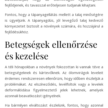
fejlődjenek, és tavasszal erőteljesen tudjanak kihajtani.
Fontos, hogy a tápanyagellátás mellett a talaj minőségére
is ügyeljünk. A tápanyagdús, jól levegőző talaj kedvező
környezetet biztosít a növények számára, és hozzájárul a
fejlődésükhöz.
Betegségek ellenőrzése
és kezelése
A téli hónapokban a növények fokozottan ki vannak téve a
betegségeknek és kártevőknek. Az ólomvirágok leveleit
érdemes rendszeresen ellenőrizni, hogy időben észleljük a
problémákat. Az elszíneződés, levélfoltok vagy a levelek
deformálódása figyelmeztető jelek lehetnek, amelyek
azonnali beavatkozást igényelnek.
Ha bármilyen elváltozást észlelünk, fontos, hogy azonnal