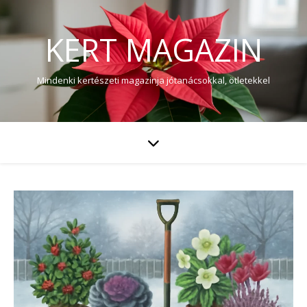
KERT MAGAZIN
Mindenki kertészeti magazinja jótanácsokkal, ötletekkel