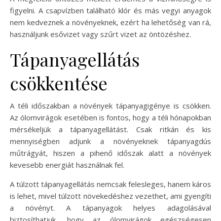
figyelni. A csapvízben található klór és más vegyi anyagok
nem kedveznek a növényeknek, ezért ha lehetőség van rá,
használjunk esővizet vagy szűrt vizet az öntözéshez.
Tápanyagellátás
csökkentése
A téli időszakban a növények tápanyagigénye is csökken.
Az ólomvirágok esetében is fontos, hogy a téli hónapokban
mérsékeljük a tápanyagellátást. Csak ritkán és kis
mennyiségben adjunk a növényeknek tápanyagdús
műtrágyát, hiszen a pihenő időszak alatt a növények
kevesebb energiát használnak fel.
A túlzott tápanyagellátás nemcsak felesleges, hanem káros
is lehet, mivel túlzott növekedéshez vezethet, ami gyengíti
a növényt. A tápanyagok helyes adagolásával
biztosíthatjuk, hogy az ólomvirágok egészségesen