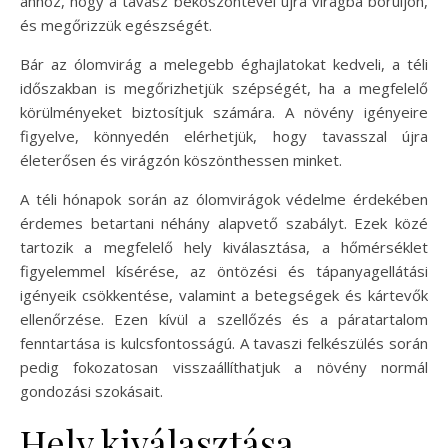
ahhoz, hogy a tavasz beköszöntével újra virágba boruljon,
és megőrizzük egészségét.
Bár az ólomvirág a melegebb éghajlatokat kedveli, a téli
időszakban is megőrizhetjük szépségét, ha a megfelelő
körülményeket biztosítjuk számára. A növény igényeire
figyelve, könnyedén elérhetjük, hogy tavasszal újra
életerősen és virágzón köszönthessen minket.
A téli hónapok során az ólomvirágok védelme érdekében
érdemes betartani néhány alapvető szabályt. Ezek közé
tartozik a megfelelő hely kiválasztása, a hőmérséklet
figyelemmel kísérése, az öntözési és tápanyagellátási
igényeik csökkentése, valamint a betegségek és kártevők
ellenőrzése. Ezen kívül a szellőzés és a páratartalom
fenntartása is kulcsfontosságú. A tavaszi felkészülés során
pedig fokozatosan visszaállíthatjuk a növény normál
gondozási szokásait.
Hely kiválasztása