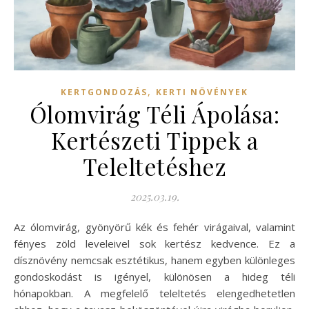
,
KERTGONDOZÁS
KERTI NÖVÉNYEK
Ólomvirág Téli Ápolása:
Kertészeti Tippek a
Teleltetéshez
2025.03.19.
Az ólomvirág, gyönyörű kék és fehér virágaival, valamint
fényes zöld leveleivel sok kertész kedvence. Ez a
dísznövény nemcsak esztétikus, hanem egyben különleges
gondoskodást is igényel, különösen a hideg téli
hónapokban. A megfelelő teleltetés elengedhetetlen