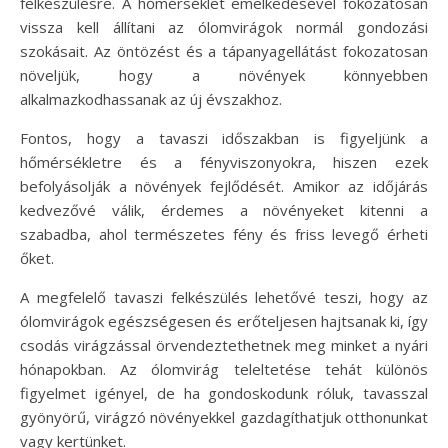
felkészülésre. A hőmérséklet emelkedésével fokozatosan
vissza kell állítani az ólomvirágok normál gondozási
szokásait. Az öntözést és a tápanyagellátást fokozatosan
növeljük, hogy a növények könnyebben
alkalmazkodhassanak az új évszakhoz.
Fontos, hogy a tavaszi időszakban is figyeljünk a
hőmérsékletre és a fényviszonyokra, hiszen ezek
befolyásolják a növények fejlődését. Amikor az időjárás
kedvezővé válik, érdemes a növényeket kitenni a
szabadba, ahol természetes fény és friss levegő érheti
őket.
A megfelelő tavaszi felkészülés lehetővé teszi, hogy az
ólomvirágok egészségesen és erőteljesen hajtsanak ki, így
csodás virágzással örvendeztethetnek meg minket a nyári
hónapokban. Az ólomvirág teleltetése tehát különös
figyelmet igényel, de ha gondoskodunk róluk, tavasszal
gyönyörű, virágzó növényekkel gazdagíthatjuk otthonunkat
vagy kertünket.