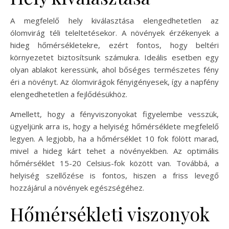
A megfelelő hely kiválasztása elengedhetetlen az
ólomvirág téli teleltetésekor. A növények érzékenyek a
hideg hőmérsékletekre, ezért fontos, hogy beltéri
környezetet biztosítsunk számukra. Ideális esetben egy
olyan ablakot keressünk, ahol bőséges természetes fény
éri a növényt. Az ólomvirágok fényigényesek, így a napfény
elengedhetetlen a fejlődésükhöz.
Amellett, hogy a fényviszonyokat figyelembe vesszük,
ügyeljünk arra is, hogy a helyiség hőmérséklete megfelelő
legyen. A legjobb, ha a hőmérséklet 10 fok fölött marad,
mivel a hideg kárt tehet a növényekben. Az optimális
hőmérséklet 15-20 Celsius-fok között van. Továbbá, a
helyiség szellőzése is fontos, hiszen a friss levegő
hozzájárul a növények egészségéhez.
Hőmérsékleti viszonyok