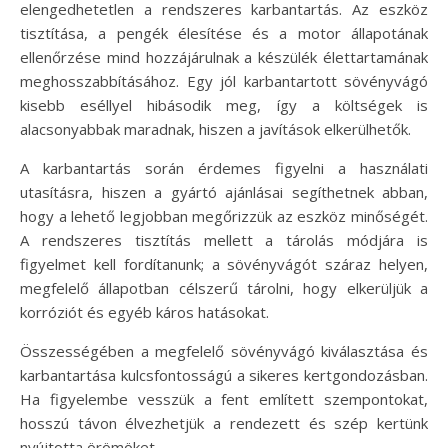
elengedhetetlen a rendszeres karbantartás. Az eszköz
tisztítása, a pengék élesítése és a motor állapotának
ellenőrzése mind hozzájárulnak a készülék élettartamának
meghosszabbításához. Egy jól karbantartott sövényvágó
kisebb eséllyel hibásodik meg, így a költségek is
alacsonyabbak maradnak, hiszen a javítások elkerülhetők.
A karbantartás során érdemes figyelni a használati
utasításra, hiszen a gyártó ajánlásai segíthetnek abban,
hogy a lehető legjobban megőrizzük az eszköz minőségét.
A rendszeres tisztítás mellett a tárolás módjára is
figyelmet kell fordítanunk; a sövényvágót száraz helyen,
megfelelő állapotban célszerű tárolni, hogy elkerüljük a
korróziót és egyéb káros hatásokat.
Összességében a megfelelő sövényvágó kiválasztása és
karbantartása kulcsfontosságú a sikeres kertgondozásban.
Ha figyelembe vesszük a fent említett szempontokat,
hosszú távon élvezhetjük a rendezett és szép kertünk
nyújtotta örömöket.