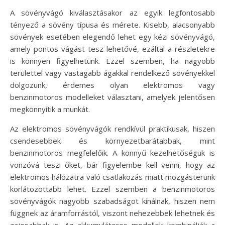
A sövényvágó kiválasztásakor az egyik legfontosabb
tényező a sövény típusa és mérete. Kisebb, alacsonyabb
sövények esetében elegendő lehet egy kézi sövényvágó,
amely pontos vágást tesz lehetővé, ezáltal a részletekre
is könnyen figyelhetünk. Ezzel szemben, ha nagyobb
területtel vagy vastagabb ágakkal rendelkező sövényekkel
dolgozunk, érdemes olyan elektromos vagy
benzinmotoros modelleket választani, amelyek jelentősen
megkönnyítik a munkát.
Az elektromos sövényvágók rendkívül praktikusak, hiszen
csendesebbek és környezetbarátabbak, mint
benzinmotoros megfelelőik. A könnyű kezelhetőségük is
vonzóvá teszi őket, bár figyelembe kell venni, hogy az
elektromos hálózatra való csatlakozás miatt mozgásterünk
korlátozottabb lehet. Ezzel szemben a benzinmotoros
sövényvágók nagyobb szabadságot kínálnak, hiszen nem
függnek az áramforrástól, viszont nehezebbek lehetnek és
zajosabbak is. Az akkumulátoros modellek kombinálják a