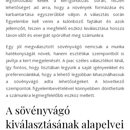
legfontosabb kellék a kertgondozás során, hiszen
lehetőséget ad arra, hogy a növények formázása és
karbantartása egyszerűbbé váljon. A választás során
figyelembe kell venni a különböző fajtákat és azok
jellemzőit, hiszen a megfelelő eszköz kiválasztása hosszú
távon időt és energiát spórolhat meg számunkra.
Egy jól megválasztott sövényvágó nemcsak a munka
hatékonyságát növeli, hanem esztétikai szempontból is
javítja a kert megjelenését. A piac széles választékot kínál,
így fontos, hogy tisztában legyünk a saját igényeinkkel és
preferenciáinkkal, hogy a lehető legjobban kihasználhassuk
a sövényvágó adta lehetőségeket. A következő
szempontok figyelembevételével könnyebben dönthetünk
a számunkra legmegfelelőbb eszköz mellett.
A sövényvágó
kiválasztásának alapelvei