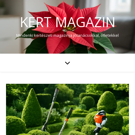
KERT MAGAZIN
Mindenki kertészeti magazinja jótanácsokkal, ötletekkel