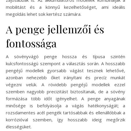
mobilitást és a könnyű kezelhetőséget, ami ideális
megoldás lehet sok kertész számára.
A penge jellemzői és
fontossága
A sövényvágó penge hossza és típusa szintén
kulcsfontosságú szempont a választás során. A hosszabb
pengéjű modellek gyorsabb vágást tesznek lehetővé,
azonban nehezebb őket irányítani és precíz munkát
végezni velük. A rövidebb pengéjű modellek ezzel
szemben nagyobb precizitást biztosítanak, de a sövény
formázása több időt igényelhet. A penge anyagának
minősége is befolyásolja a vágás hatékonyságát; a
rozsdamentes acél pengék tartósabbak és ellenállóbbak a
korrózióval szemben, így hosszabb ideig megőrzik
élességüket.