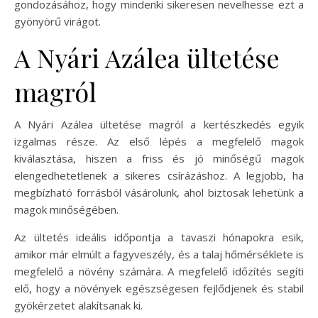
gondozásához, hogy mindenki sikeresen nevelhesse ezt a
gyönyörű virágot.
A Nyári Azálea ültetése
magról
A Nyári Azálea ültetése magról a kertészkedés egyik
izgalmas része. Az első lépés a megfelelő magok
kiválasztása, hiszen a friss és jó minőségű magok
elengedhetetlenek a sikeres csírázáshoz. A legjobb, ha
megbízható forrásból vásárolunk, ahol biztosak lehetünk a
magok minőségében.
Az ültetés ideális időpontja a tavaszi hónapokra esik,
amikor már elmúlt a fagyveszély, és a talaj hőmérséklete is
megfelelő a növény számára. A megfelelő időzítés segíti
elő, hogy a növények egészségesen fejlődjenek és stabil
gyökérzetet alakítsanak ki.