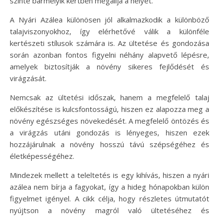
szinte bármelyik kertben megállja a helyét.
A Nyári Azálea különösen jól alkalmazkodik a különböző
talajviszonyokhoz, így elérhetővé válik a különféle
kertészeti stílusok számára is. Az ültetése és gondozása
során azonban fontos figyelni néhány alapvető lépésre,
amelyek biztosítják a növény sikeres fejlődését és
virágzását.
Nemcsak az ültetési időszak, hanem a megfelelő talaj
előkészítése is kulcsfontosságú, hiszen ez alapozza meg a
növény egészséges növekedését. A megfelelő öntözés és
a virágzás utáni gondozás is lényeges, hiszen ezek
hozzájárulnak a növény hosszú távú szépségéhez és
életképességéhez.
Mindezek mellett a teleltetés is egy kihívás, hiszen a nyári
azálea nem bírja a fagyokat, így a hideg hónapokban külön
figyelmet igényel. A cikk célja, hogy részletes útmutatót
nyújtson a növény magról való ültetéséhez és