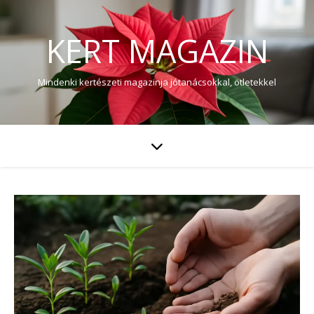
KERT MAGAZIN
Mindenki kertészeti magazinja jótanácsokkal, ötletekkel