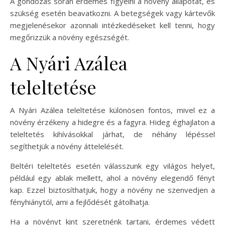
A gondozás során érdemes figyelni a növény állapotát, és
szükség esetén beavatkozni. A betegségek vagy kártevők
megjelenésekor azonnali intézkedéseket kell tenni, hogy
megőrizzük a növény egészségét.
A Nyári Azálea
teleltetése
A Nyári Azálea teleltetése különösen fontos, mivel ez a
növény érzékeny a hidegre és a fagyra. Hideg éghajlaton a
teleltetés kihívásokkal járhat, de néhány lépéssel
segíthetjük a növény áttelelését.
Beltéri teleltetés esetén válasszunk egy világos helyet,
például egy ablak mellett, ahol a növény elegendő fényt
kap. Ezzel biztosíthatjuk, hogy a növény ne szenvedjen a
fényhiánytól, ami a fejlődését gátolhatja.
Ha a növényt kint szeretnénk tartani, érdemes védett