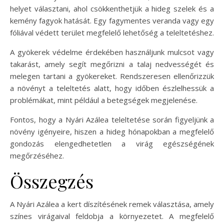
helyet választani, ahol csökkenthetjük a hideg szelek és a
kemény fagyok hatását. Egy fagymentes veranda vagy egy
fóliával védett terület megfelelő lehetőség a teleltetéshez.
A gyökerek védelme érdekében használjunk mulcsot vagy
takarást, amely segít megőrizni a talaj nedvességét és
melegen tartani a gyökereket. Rendszeresen ellenőrizzük
a növényt a teleltetés alatt, hogy időben észlelhessük a
problémákat, mint például a betegségek megjelenése.
Fontos, hogy a Nyári Azálea teleltetése során figyeljünk a
növény igényeire, hiszen a hideg hónapokban a megfelelő
gondozás elengedhetetlen a virág egészségének
megőrzéséhez.
Összegzés
A Nyári Azálea a kert díszítésének remek választása, amely
színes virágaival feldobja a környezetet. A megfelelő