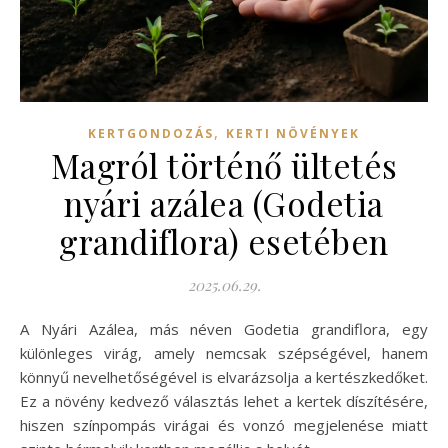
,
KERTGONDOZÁS
KERTI NÖVÉNYEK
Magról történő ültetés
nyári azálea (Godetia
grandiflora) esetében
2025.06.29.
A Nyári Azálea, más néven Godetia grandiflora, egy
különleges virág, amely nemcsak szépségével, hanem
könnyű nevelhetőségével is elvarázsolja a kertészkedőket.
Ez a növény kedvező választás lehet a kertek díszítésére,
hiszen színpompás virágai és vonzó megjelenése miatt