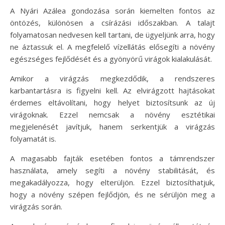
A Nyári Azálea gondozása során kiemelten fontos az
öntözés, különösen a csírázási időszakban. A talajt
folyamatosan nedvesen kell tartani, de ügyeljünk arra, hogy
ne áztassuk el. A megfelelő vízellátás elősegíti a növény
egészséges fejlődését és a gyönyörű virágok kialakulását.
Amikor a virágzás megkezdődik, a rendszeres
karbantartásra is figyelni kell. Az elvirágzott hajtásokat
érdemes eltávolítani, hogy helyet biztosítsunk az új
virágoknak. Ezzel nemcsak a növény esztétikai
megjelenését javítjuk, hanem serkentjük a virágzás
folyamatát is.
A magasabb fajták esetében fontos a támrendszer
használata, amely segíti a növény stabilitását, és
megakadályozza, hogy elterüljön. Ezzel biztosíthatjuk,
hogy a növény szépen fejlődjön, és ne sérüljön meg a
virágzás során.