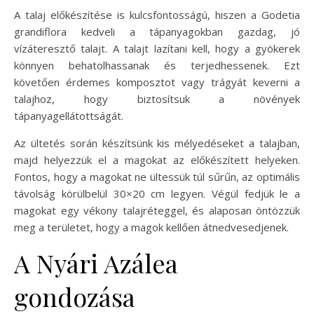
A talaj előkészítése is kulcsfontosságú, hiszen a Godetia
grandiflora kedveli a tápanyagokban gazdag, jó
vízáteresztő talajt. A talajt lazítani kell, hogy a gyökerek
könnyen behatolhassanak és terjedhessenek. Ezt
követően érdemes komposztot vagy trágyát keverni a
talajhoz, hogy biztosítsuk a növények
tápanyagellátottságát.
Az ültetés során készítsünk kis mélyedéseket a talajban,
majd helyezzük el a magokat az előkészített helyeken.
Fontos, hogy a magokat ne ültessük túl sűrűn, az optimális
távolság körülbelül 30×20 cm legyen. Végül fedjük le a
magokat egy vékony talajréteggel, és alaposan öntözzük
meg a területet, hogy a magok kellően átnedvesedjenek.
A Nyári Azálea
gondozása