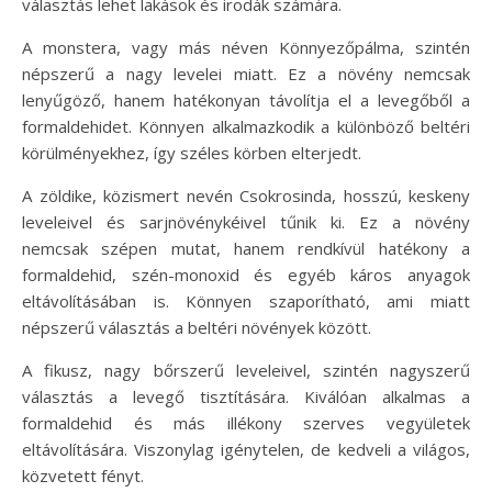
választás lehet lakások és irodák számára.
A monstera, vagy más néven Könnyezőpálma, szintén
népszerű a nagy levelei miatt. Ez a növény nemcsak
lenyűgöző, hanem hatékonyan távolítja el a levegőből a
formaldehidet. Könnyen alkalmazkodik a különböző beltéri
körülményekhez, így széles körben elterjedt.
A zöldike, közismert nevén Csokrosinda, hosszú, keskeny
leveleivel és sarjnövénykéivel tűnik ki. Ez a növény
nemcsak szépen mutat, hanem rendkívül hatékony a
formaldehid, szén-monoxid és egyéb káros anyagok
eltávolításában is. Könnyen szaporítható, ami miatt
népszerű választás a beltéri növények között.
A fikusz, nagy bőrszerű leveleivel, szintén nagyszerű
választás a levegő tisztítására. Kiválóan alkalmas a
formaldehid és más illékony szerves vegyületek
eltávolítására. Viszonylag igénytelen, de kedveli a világos,
közvetett fényt.