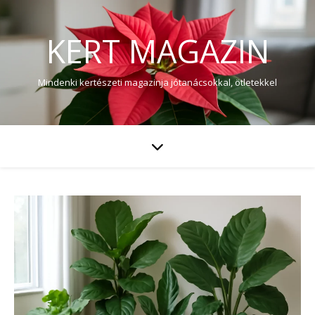
KERT MAGAZIN
Mindenki kertészeti magazinja jótanácsokkal, ötletekkel