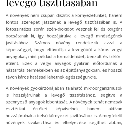
levegő tisztításában
A növények nem csupán díszítik a környezetünket, hanem
fontos szerepet játszanak a levegő tisztításában is. A
fotoszintézis során szén-dioxidot vesznek fel és oxigént
bocsátanak ki, így hozzájárulva a levegő minőségének
javításához. Számos növény rendelkezik azzal a
képességgel, hogy eltávolítja a levegőből a káros vegyi
anyagokat, mint például a formaldehidet, benzolt és triklór-
etilént. Ezek a vegyi anyagok gyakran előfordulnak a
háztartási termékekben és az építőanyagokban, és hosszú
távon káros hatással lehetnek egészségünkre.
A növények gyökérzónájában található mikroorganizmusok
is hozzájárulnak a levegő tisztításához, segítve a
szennyező anyagok lebontását. A növények tehát nemcsak
esztétikai értéket képviselnek, hanem aktívan
hozzájárulnak a belső környezet javításához is. A megfelelő
növények kiválasztása és elhelyezése segíthet abban,