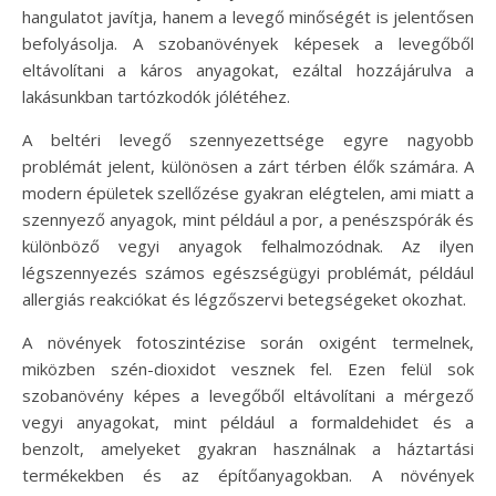
hangulatot javítja, hanem a levegő minőségét is jelentősen
befolyásolja. A szobanövények képesek a levegőből
eltávolítani a káros anyagokat, ezáltal hozzájárulva a
lakásunkban tartózkodók jólétéhez.
A beltéri levegő szennyezettsége egyre nagyobb
problémát jelent, különösen a zárt térben élők számára. A
modern épületek szellőzése gyakran elégtelen, ami miatt a
szennyező anyagok, mint például a por, a penészspórák és
különböző vegyi anyagok felhalmozódnak. Az ilyen
légszennyezés számos egészségügyi problémát, például
allergiás reakciókat és légzőszervi betegségeket okozhat.
A növények fotoszintézise során oxigént termelnek,
miközben szén-dioxidot vesznek fel. Ezen felül sok
szobanövény képes a levegőből eltávolítani a mérgező
vegyi anyagokat, mint például a formaldehidet és a
benzolt, amelyeket gyakran használnak a háztartási
termékekben és az építőanyagokban. A növények