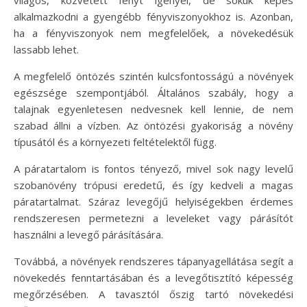
alkalmazkodni a gyengébb fényviszonyokhoz is. Azonban,
ha a fényviszonyok nem megfelelőek, a növekedésük
lassabb lehet.
A megfelelő öntözés szintén kulcsfontosságú a növények
egészsége szempontjából. Általános szabály, hogy a
talajnak egyenletesen nedvesnek kell lennie, de nem
szabad állni a vízben. Az öntözési gyakoriság a növény
típusától és a környezeti feltételektől függ.
A páratartalom is fontos tényező, mivel sok nagy levelű
szobanövény trópusi eredetű, és így kedveli a magas
páratartalmat. Száraz levegőjű helyiségekben érdemes
rendszeresen permetezni a leveleket vagy párásítót
használni a levegő párásítására.
Továbbá, a növények rendszeres tápanyagellátása segít a
növekedés fenntartásában és a levegőtisztító képesség
megőrzésében. A tavasztól őszig tartó növekedési