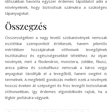
időszakban havonta egyszer érdemes tápoldatot adni a
növényeknek, hogy biztosítsuk számukra a szükséges
tápanyagokat.
Összegzés
Összességében a nagy levelű szobanövények nemcsak
esztétikai szempontból értékesek, hanem jelentős
mértékben hozzájárulnak otthonunk levegőjének
tisztításához és egészségesebbé tételéhez. Az olyan
növények, mint a filodendron, monstera, zöldike, fikusz,
areca pálma és szobafikusz nemcsak a káros vegyi
anyagokat távolítják el a levegőből, hanem oxigént is
termelnek. A megfelelő gondozás mellett ezek a növények
hosszú éveken át szépséget és friss levegőt biztosítanak
otthonunkban, így érdemes elgondolkodni rajtuk, ha a
légkör javítására vágyunk.