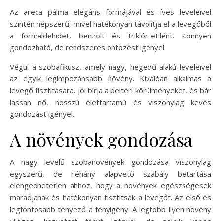
Az areca pálma elegáns formájával és íves leveleivel
szintén népszerű, mivel hatékonyan távolítja el a levegőből
a formaldehidet, benzolt és triklór-etilént. Könnyen
gondozható, de rendszeres öntözést igényel.
Végül a szobafikusz, amely nagy, hegedű alakú leveleivel
az egyik legimpozánsabb növény. Kiválóan alkalmas a
levegő tisztítására, jól bírja a beltéri körülményeket, és bár
lassan nő, hosszú élettartamú és viszonylag kevés
gondozást igényel.
A növények gondozása
A nagy levelű szobanövények gondozása viszonylag
egyszerű, de néhány alapvető szabály betartása
elengedhetetlen ahhoz, hogy a növények egészségesek
maradjanak és hatékonyan tisztítsák a levegőt. Az első és
legfontosabb tényező a fényigény. A legtöbb ilyen növény
világos, közvetett fényt igényel, de sokuk képes