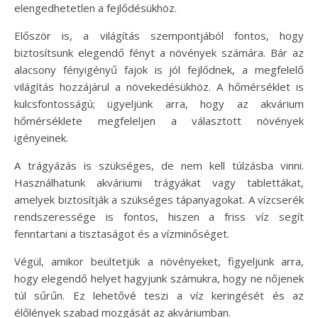
elengedhetetlen a fejlődésükhöz.
Először is, a világítás szempontjából fontos, hogy
biztosítsunk elegendő fényt a növények számára. Bár az
alacsony fényigényű fajok is jól fejlődnek, a megfelelő
világítás hozzájárul a növekedésükhöz. A hőmérséklet is
kulcsfontosságú; ügyeljünk arra, hogy az akvárium
hőmérséklete megfeleljen a választott növények
igényeinek.
A trágyázás is szükséges, de nem kell túlzásba vinni.
Használhatunk akváriumi trágyákat vagy tablettákat,
amelyek biztosítják a szükséges tápanyagokat. A vízcserék
rendszeressége is fontos, hiszen a friss víz segít
fenntartani a tisztaságot és a vízminőséget.
Végül, amikor beültetjük a növényeket, figyeljünk arra,
hogy elegendő helyet hagyjunk számukra, hogy ne nőjenek
túl sűrűn. Ez lehetővé teszi a víz keringését és az
élőlények szabad mozgását az akváriumban.