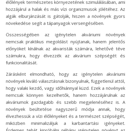
élőlények természetes környezetének szimulálásában, ami
hozzájárul a halak és más vízi organizmusok jólétéhez. Az
algák elburjánzását is gátolják, hiszen a növények gyors
növekedése segít a tápanyagok versengésében.
Összességében az igénytelen akváriumi növények
nemcsak praktikus megoldást nyújtanak, hanem jelentős
előnyöket kínálnak az akvaristák számára, lehetővé téve
számukra, hogy élvezzék az akvárium szépségét és
funkcionalitását.
Zárásként elmondható, hogy az igénytelen akváriumi
növények kiváló választásnak bizonyulnak, függetlenül attól,
hogy valaki kezdő, vagy időhiánnyal küzd. Ezek a növények
nemcsak könnyen kezelhetők, hanem hozzájárulnak az
akváriumok gazdagabb és szebb megjelenéséhez is. A
növények beültetése nagyszerű módja annak, hogy
élvezhessük a vízi élőlényeket és a természet szépségét,
miközben minimalizáljuk a karbantartási igényeket.
Érdemes tehát kipróbálni néhány igénytelen növényt az