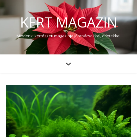
KERT MAGAZIN
Mindenki kertészeti magazinja jótanácsokkal, ötletekkel