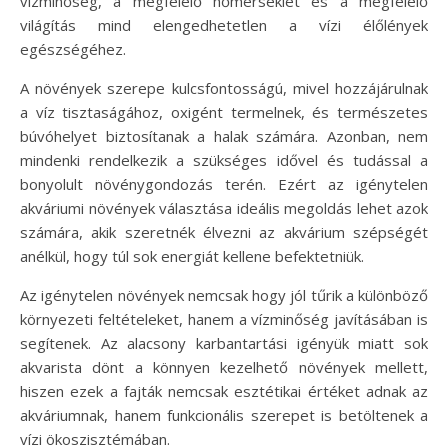
vízminőség, a megfelelő hőmérséklet és a megfelelő
világítás mind elengedhetetlen a vízi élőlények
egészségéhez.
A növények szerepe kulcsfontosságú, mivel hozzájárulnak
a víz tisztaságához, oxigént termelnek, és természetes
búvóhelyet biztosítanak a halak számára. Azonban, nem
mindenki rendelkezik a szükséges idővel és tudással a
bonyolult növénygondozás terén. Ezért az igénytelen
akváriumi növények választása ideális megoldás lehet azok
számára, akik szeretnék élvezni az akvárium szépségét
anélkül, hogy túl sok energiát kellene befektetniük.
Az igénytelen növények nemcsak hogy jól tűrik a különböző
környezeti feltételeket, hanem a vízminőség javításában is
segítenek. Az alacsony karbantartási igényük miatt sok
akvarista dönt a könnyen kezelhető növények mellett,
hiszen ezek a fajták nemcsak esztétikai értéket adnak az
akváriumnak, hanem funkcionális szerepet is betöltenek a
vízi ökoszisztémában.