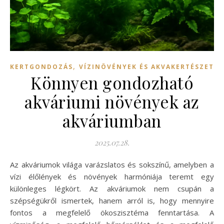
,
KERTGONDOZÁS
VÍZINÖVÉNYEK ÉS AKVAKERTÉSZET
Könnyen gondozható
akváriumi növények az
akváriumban
2025.07.28.
Az akváriumok világa varázslatos és sokszínű, amelyben a
vízi élőlények és növények harmóniája teremt egy
különleges légkört. Az akváriumok nem csupán a
szépségükről ismertek, hanem arról is, hogy mennyire
fontos a megfelelő ökoszisztéma fenntartása. A