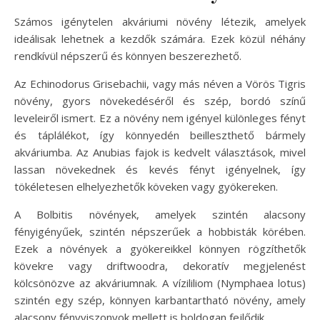
Számos igénytelen akváriumi növény létezik, amelyek
ideálisak lehetnek a kezdők számára. Ezek közül néhány
rendkívül népszerű és könnyen beszerezhető.
Az Echinodorus Grisebachii, vagy más néven a Vörös Tigris
növény, gyors növekedéséről és szép, bordó színű
leveleiről ismert. Ez a növény nem igényel különleges fényt
és táplálékot, így könnyedén beilleszthető bármely
akváriumba. Az Anubias fajok is kedvelt választások, mivel
lassan növekednek és kevés fényt igényelnek, így
tökéletesen elhelyezhetők köveken vagy gyökereken.
A Bolbitis növények, amelyek szintén alacsony
fényigényűek, szintén népszerűek a hobbisták körében.
Ezek a növények a gyökereikkel könnyen rögzíthetők
kövekre vagy driftwoodra, dekoratív megjelenést
kölcsönözve az akváriumnak. A vízililiom (Nymphaea lotus)
szintén egy szép, könnyen karbantartható növény, amely
alacsony fényviszonyok mellett is boldogan fejlődik.