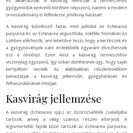
és alkalmaznak. A kasvirág nemcsak a természetes
gyógymódok kedvelői körében népszerű, hanem a modern
orvostudomány is felfedezte jótékony hatásait.
A kasvirág különböző fajtái, mint például az Echinacea
purpurea és az Echinacea angustifolia, sokféle formában és
színben elérhetők, ami lehetővé teszi, hogy a kertészek és
a gyógynövények iránt érdeklődők egyaránt élvezhessék
ezt a növényt. Ezen kívül a kasvirág termesztése
viszonylag egyszerű, így sokan dönthetnek úgy, hogy saját
kertjükben nevelik. Az alábbiakban részletesebben
bemutatjuk a kasvirág jellemzőit, gyógyhatásait és
felhasználásának módjait.
Kasvirág jellemzése
A kasvirág (Echinacea spp.) az őszirózsafélék családjába
tartozik, amely a világ számos részén elterjedt. A
legismertebb fajták közé tartozik az Echinacea purpurea,