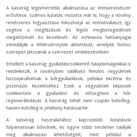
A kasvirág legismertebb alkalmazása az immunrendszer
erősítése. Számos kutatás mutatta már ki, hogy a növény
rendszeres fogyasztása fokozhatja az immunválaszt, így
segítve a megfázások és légúti megbetegedések
megelőzését és kezelését. Az echinacea hatóanyagai
stimulálják a fehérvérsejtek aktivitását, amelyek fontos
szerepet játszanak a szervezet védekezésében.
Emellett a kasvirág gyulladáscsökkentő tulajdonságokkal is
rendelkezik. A növényben található fenolos vegyületek
hozzájárulhatnak a bőrgyulladások, például ekcéma és
pszoriázis kezeléséhez. Ezek a vegyületek képesek
csökkenteni a gyulladást és elősegíteni a bőr
regenerálódását. A kasvirág tehát nem csupán belsőleg,
hanem külsőleg is jótékony hatással bír.
A kasvirág használatához kapcsolódó kutatások
folyamatosan bővülnek, és egyre több területen találják
meg alkalmazási lehetőségeit, mint például a