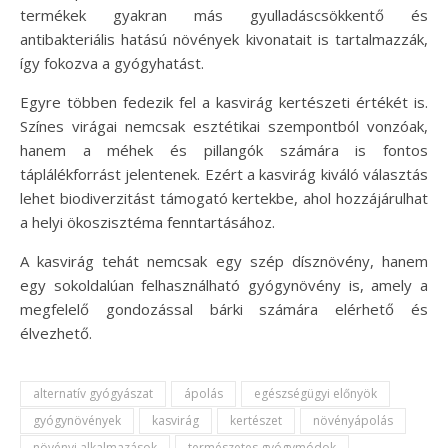
termékek gyakran más gyulladáscsökkentő és
antibakteriális hatású növények kivonatait is tartalmazzák,
így fokozva a gyógyhatást.
Egyre többen fedezik fel a kasvirág kertészeti értékét is.
Színes virágai nemcsak esztétikai szempontból vonzóak,
hanem a méhek és pillangók számára is fontos
táplálékforrást jelentenek. Ezért a kasvirág kiváló választás
lehet biodiverzitást támogató kertekbe, ahol hozzájárulhat
a helyi ökoszisztéma fenntartásához.
A kasvirág tehát nemcsak egy szép dísznövény, hanem
egy sokoldalúan felhasználható gyógynövény is, amely a
megfelelő gondozással bárki számára elérhető és
élvezhető.
alternatív gyógyászat
ápolás
egészségügyi előnyök
gyógynövények
kasvirág
kertészet
növényápolás
növényi alkalmazások
természetes gyógymódok