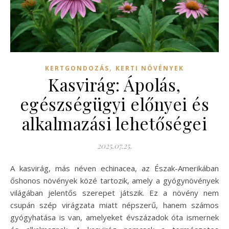
,
KERTGONDOZÁS
KERTI NÖVÉNYEK
Kasvirág: Ápolás,
egészségügyi előnyei és
alkalmazási lehetőségei
2025.07.25.
A kasvirág, más néven echinacea, az Észak-Amerikában
őshonos növények közé tartozik, amely a gyógynövények
világában jelentős szerepet játszik. Ez a növény nem
csupán szép virágzata miatt népszerű, hanem számos
gyógyhatása is van, amelyeket évszázadok óta ismernek