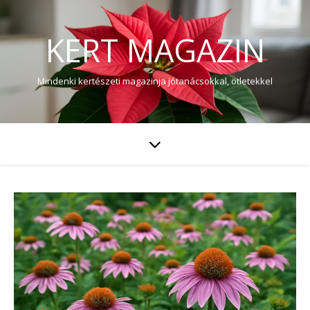
KERT MAGAZIN
Mindenki kertészeti magazinja jótanácsokkal, ötletekkel