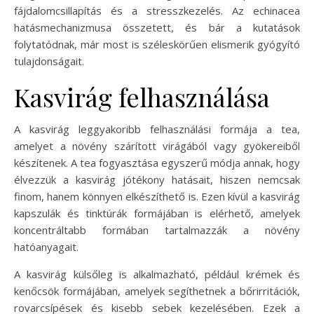
fájdalomcsillapítás és a stresszkezelés. Az echinacea
hatásmechanizmusa összetett, és bár a kutatások
folytatódnak, már most is széleskörűen elismerik gyógyító
tulajdonságait.
Kasvirág felhasználása
A kasvirág leggyakoribb felhasználási formája a tea,
amelyet a növény szárított virágából vagy gyökereiből
készítenek. A tea fogyasztása egyszerű módja annak, hogy
élvezzük a kasvirág jótékony hatásait, hiszen nemcsak
finom, hanem könnyen elkészíthető is. Ezen kívül a kasvirág
kapszulák és tinktúrák formájában is elérhető, amelyek
koncentráltabb formában tartalmazzák a növény
hatóanyagait.
A kasvirág külsőleg is alkalmazható, például krémek és
kenőcsök formájában, amelyek segíthetnek a bőrirritációk,
rovarcsípések és kisebb sebek kezelésében. Ezek a