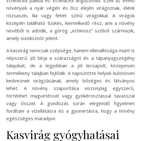
Echinacea pallida és Echinacea angustifolia. Ezek az évelő
növények a nyár végén és ősz elején virágoznak, élénk
rózsaszín, lila vagy fehér színű virágokkal. A virágok
közepén található tüskés, kiemelkedő rész, ami a növény
nevéből is adódik, a görög „echinosz” szóból származik,
amely sündisznót jelent.
A kasvirág nemcsak szépsége, hanem ellenállósága miatt is
népszerű. Jól bírja a szárazságot és a tápanyagszegény
talajokat, de a legjobban a jól lecsapolt, közepesen
termékeny talajban fejlődik. A napsütötte helyek különösen
kedveznek virágzásának, amely bőséges és látványos
lehet. A növény szaporítása viszonylag egyszerű,
történhet magvetéssel vagy gyökérosztással tavasszal
vagy ősszel. A gondozás során elegendő figyelmet
fordítani a vízellátásra és a gyomirtásra, hogy a növény
egészséges maradjon.
Kasvirág gyógyhatásai