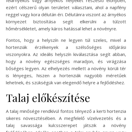
félárnyékos vagy árnyékos helyeket részesíti előnyben,
ezért célszerű olyan területet választani, ahol a napfény
reggel vagy kora délután éri. Délutánra viszont az árnyékos
környezet biztosítása segít elkerülni a túlzott
hőmérsékletet, amely káros hatással lehet a növényre.
Fontos, hogy a helyszín ne legyen túl szeles, mivel a
hortenziák érzékenyek a szélsőséges időjárási
viszonyokra. Az ideális helyszín kiválasztása segít abban,
hogy a növény egészséges maradjon, és virágzása
bőséges legyen. Az elhelyezés mellett a növény körüli tér
is lényeges, hiszen a hortenziák nagyobb méretűek
lehetnek, és szükségük van elegendő helyre a fejlődéshez.
Talaj előkészítése
A talaj minősége rendkívül fontos tényező a kerti hortenzia
sikeres növesztésében. A megfelelő vízelvezetés és a
talaj savassága kulcsszerepet játszik a növény