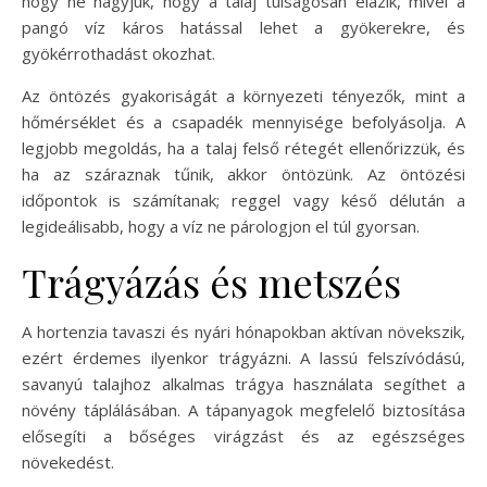
hogy ne hagyjuk, hogy a talaj túlságosan elázik, mivel a
pangó víz káros hatással lehet a gyökerekre, és
gyökérrothadást okozhat.
Az öntözés gyakoriságát a környezeti tényezők, mint a
hőmérséklet és a csapadék mennyisége befolyásolja. A
legjobb megoldás, ha a talaj felső rétegét ellenőrizzük, és
ha az száraznak tűnik, akkor öntözünk. Az öntözési
időpontok is számítanak; reggel vagy késő délután a
legideálisabb, hogy a víz ne párologjon el túl gyorsan.
Trágyázás és metszés
A hortenzia tavaszi és nyári hónapokban aktívan növekszik,
ezért érdemes ilyenkor trágyázni. A lassú felszívódású,
savanyú talajhoz alkalmas trágya használata segíthet a
növény táplálásában. A tápanyagok megfelelő biztosítása
elősegíti a bőséges virágzást és az egészséges
növekedést.