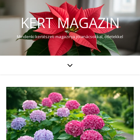
KERT MAGAZIN
Mindenki kertészeti magazinja jótanácsokkal, ötletekkel