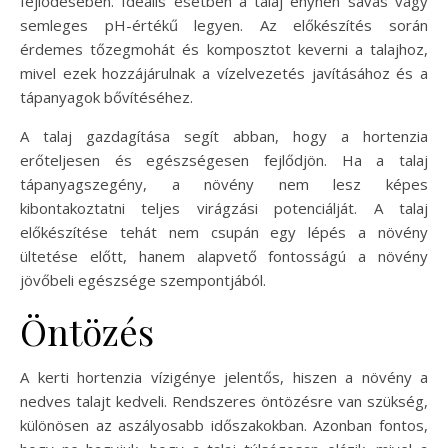
fejlődésében. Ideális esetben a talaj enyhén savas vagy
semleges pH-értékű legyen. Az előkészítés során
érdemes tőzegmohát és komposztot keverni a talajhoz,
mivel ezek hozzájárulnak a vízelvezetés javításához és a
tápanyagok bővítéséhez.
A talaj gazdagítása segít abban, hogy a hortenzia
erőteljesen és egészségesen fejlődjön. Ha a talaj
tápanyagszegény, a növény nem lesz képes
kibontakoztatni teljes virágzási potenciálját. A talaj
előkészítése tehát nem csupán egy lépés a növény
ültetése előtt, hanem alapvető fontosságú a növény
jövőbeli egészsége szempontjából.
Öntözés
A kerti hortenzia vízigénye jelentős, hiszen a növény a
nedves talajt kedveli. Rendszeres öntözésre van szükség,
különösen az aszályosabb időszakokban. Azonban fontos,