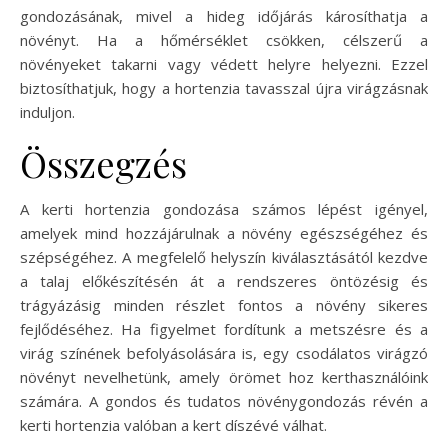
gondozásának, mivel a hideg időjárás károsíthatja a
növényt. Ha a hőmérséklet csökken, célszerű a
növényeket takarni vagy védett helyre helyezni. Ezzel
biztosíthatjuk, hogy a hortenzia tavasszal újra virágzásnak
induljon.
Összegzés
A kerti hortenzia gondozása számos lépést igényel,
amelyek mind hozzájárulnak a növény egészségéhez és
szépségéhez. A megfelelő helyszín kiválasztásától kezdve
a talaj előkészítésén át a rendszeres öntözésig és
trágyázásig minden részlet fontos a növény sikeres
fejlődéséhez. Ha figyelmet fordítunk a metszésre és a
virág színének befolyásolására is, egy csodálatos virágzó
növényt nevelhetünk, amely örömet hoz kerthasználóink
számára. A gondos és tudatos növénygondozás révén a
kerti hortenzia valóban a kert díszévé válhat.