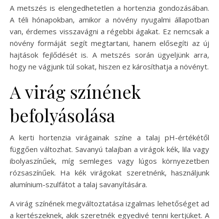
A metszés is elengedhetetlen a hortenzia gondozásában.
A téli hónapokban, amikor a növény nyugalmi állapotban
van, érdemes visszavágni a régebbi ágakat. Ez nemcsak a
növény formáját segít megtartani, hanem elősegíti az új
hajtások fejlődését is. A metszés során ügyeljünk arra,
hogy ne vágjunk túl sokat, hiszen ez károsíthatja a növényt.
A virág színének
befolyásolása
A kerti hortenzia virágainak színe a talaj pH-értékétől
függően változhat. Savanyú talajban a virágok kék, lila vagy
ibolyaszínűek, míg semleges vagy lúgos környezetben
rózsaszínűek. Ha kék virágokat szeretnénk, használjunk
alumínium-szulfátot a talaj savanyítására.
A virág színének megváltoztatása izgalmas lehetőséget ad
a kertészeknek, akik szeretnék egyedivé tenni kertjüket. A