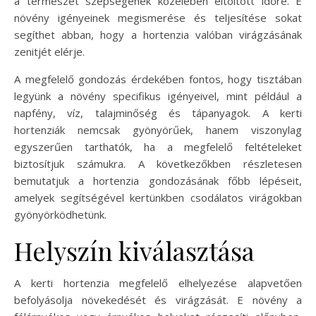
a természet szépségének közelében eltöltött időre. E
növény igényeinek megismerése és teljesítése sokat
segíthet abban, hogy a hortenzia valóban virágzásának
zenitjét elérje.
A megfelelő gondozás érdekében fontos, hogy tisztában
legyünk a növény specifikus igényeivel, mint például a
napfény, víz, talajminőség és tápanyagok. A kerti
hortenziák nemcsak gyönyörűek, hanem viszonylag
egyszerűen tarthatók, ha a megfelelő feltételeket
biztosítjuk számukra. A következőkben részletesen
bemutatjuk a hortenzia gondozásának főbb lépéseit,
amelyek segítségével kertünkben csodálatos virágokban
gyönyörködhetünk.
Helyszín kiválasztása
A kerti hortenzia megfelelő elhelyezése alapvetően
befolyásolja növekedését és virágzását. E növény a