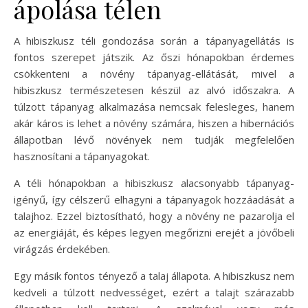
ápolása télen
A hibiszkusz téli gondozása során a tápanyagellátás is
fontos szerepet játszik. Az őszi hónapokban érdemes
csökkenteni a növény tápanyag-ellátását, mivel a
hibiszkusz természetesen készül az alvó időszakra. A
túlzott tápanyag alkalmazása nemcsak felesleges, hanem
akár káros is lehet a növény számára, hiszen a hibernációs
állapotban lévő növények nem tudják megfelelően
hasznosítani a tápanyagokat.
A téli hónapokban a hibiszkusz alacsonyabb tápanyag-
igényű, így célszerű elhagyni a tápanyagok hozzáadását a
talajhoz. Ezzel biztosítható, hogy a növény ne pazarolja el
az energiáját, és képes legyen megőrizni erejét a jövőbeli
virágzás érdekében.
Egy másik fontos tényező a talaj állapota. A hibiszkusz nem
kedveli a túlzott nedvességet, ezért a talajt szárazabb