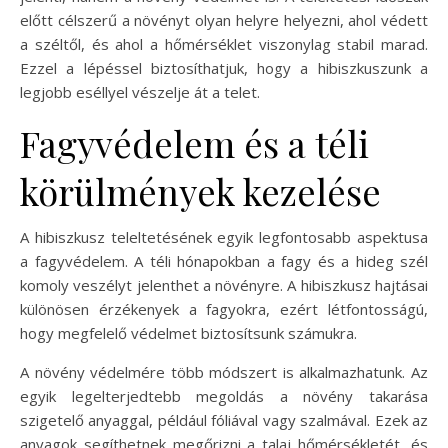
előtt célszerű a növényt olyan helyre helyezni, ahol védett
a széltől, és ahol a hőmérséklet viszonylag stabil marad.
Ezzel a lépéssel biztosíthatjuk, hogy a hibiszkuszunk a
legjobb eséllyel vészelje át a telet.
Fagyvédelem és a téli
körülmények kezelése
A hibiszkusz teleltetésének egyik legfontosabb aspektusa
a fagyvédelem. A téli hónapokban a fagy és a hideg szél
komoly veszélyt jelenthet a növényre. A hibiszkusz hajtásai
különösen érzékenyek a fagyokra, ezért létfontosságú,
hogy megfelelő védelmet biztosítsunk számukra.
A növény védelmére több módszert is alkalmazhatunk. Az
egyik legelterjedtebb megoldás a növény takarása
szigetelő anyaggal, például fóliával vagy szalmával. Ezek az
anyagok segíthetnek megőrizni a talaj hőmérsékletét, és