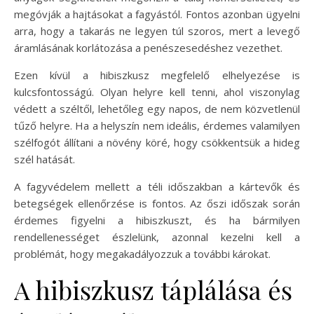
megóvják a hajtásokat a fagyástól. Fontos azonban ügyelni
arra, hogy a takarás ne legyen túl szoros, mert a levegő
áramlásának korlátozása a penészesedéshez vezethet.
Ezen kívül a hibiszkusz megfelelő elhelyezése is
kulcsfontosságú. Olyan helyre kell tenni, ahol viszonylag
védett a széltől, lehetőleg egy napos, de nem közvetlenül
tűző helyre. Ha a helyszín nem ideális, érdemes valamilyen
szélfogót állítani a növény köré, hogy csökkentsük a hideg
szél hatását.
A fagyvédelem mellett a téli időszakban a kártevők és
betegségek ellenőrzése is fontos. Az őszi időszak során
érdemes figyelni a hibiszkuszt, és ha bármilyen
rendellenességet észlelünk, azonnal kezelni kell a
problémát, hogy megakadályozzuk a további károkat.
A hibiszkusz táplálása és