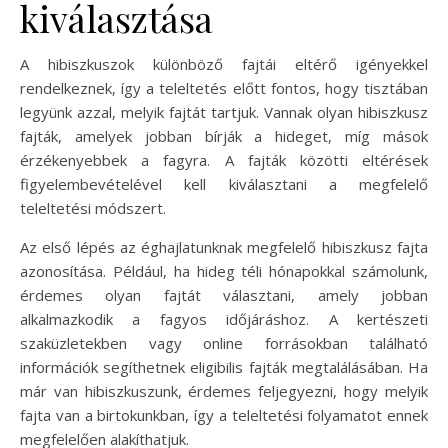
kiválasztása
A hibiszkuszok különböző fajtái eltérő igényekkel
rendelkeznek, így a teleltetés előtt fontos, hogy tisztában
legyünk azzal, melyik fajtát tartjuk. Vannak olyan hibiszkusz
fajták, amelyek jobban bírják a hideget, míg mások
érzékenyebbek a fagyra. A fajták közötti eltérések
figyelembevételével kell kiválasztani a megfelelő
teleltetési módszert.
Az első lépés az éghajlatunknak megfelelő hibiszkusz fajta
azonosítása. Például, ha hideg téli hónapokkal számolunk,
érdemes olyan fajtát választani, amely jobban
alkalmazkodik a fagyos időjáráshoz. A kertészeti
szaküzletekben vagy online forrásokban található
információk segíthetnek eligibilis fajták megtalálásában. Ha
már van hibiszkuszunk, érdemes feljegyezni, hogy melyik
fajta van a birtokunkban, így a teleltetési folyamatot ennek
megfelelően alakíthatjuk.