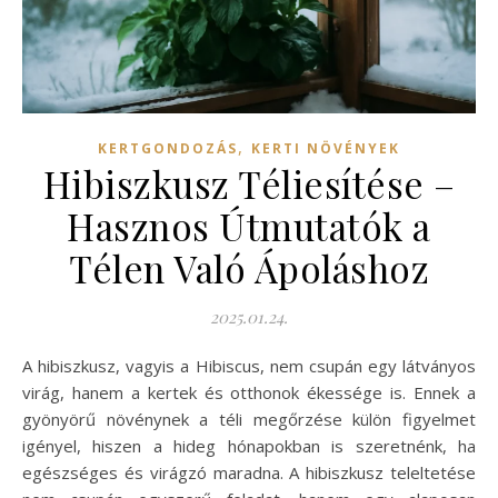
,
KERTGONDOZÁS
KERTI NÖVÉNYEK
Hibiszkusz Téliesítése –
Hasznos Útmutatók a
Télen Való Ápoláshoz
2025.01.24.
A hibiszkusz, vagyis a Hibiscus, nem csupán egy látványos
virág, hanem a kertek és otthonok ékessége is. Ennek a
gyönyörű növénynek a téli megőrzése külön figyelmet
igényel, hiszen a hideg hónapokban is szeretnénk, ha
egészséges és virágzó maradna. A hibiszkusz teleltetése