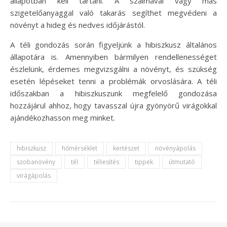
állapotban kell tartani. A szalmával vagy más
szigetelőanyaggal való takarás segíthet megvédeni a
növényt a hideg és nedves időjárástól.
A téli gondozás során figyeljünk a hibiszkusz általános
állapotára is. Amennyiben bármilyen rendellenességet
észlelünk, érdemes megvizsgálni a növényt, és szükség
esetén lépéseket tenni a problémák orvoslására. A téli
időszakban a hibiszkuszunk megfelelő gondozása
hozzájárul ahhoz, hogy tavasszal újra gyönyörű virágokkal
ajándékozhasson meg minket.
hibiszkusz
hőmérséklet
kertészet
növényápolás
szobanövény
tél
téliesítés
tippek
útmutató
virágápolás