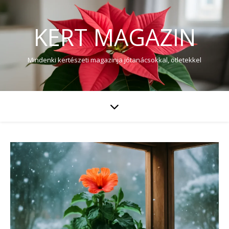
KERT MAGAZIN
Mindenki kertészeti magazinja jótanácsokkal, ötletekkel