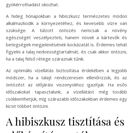
gyökérrothadást okozhat.
A hideg hónapokban a hibiszkusz természetes módon
alkalmazkodik a környezetéhez, és kevesebb vízre van
szüksége. A túlzott öntözés nemcsak a növény
egészségét veszélyezteti, hanem növeli a kártevők és
betegségek megjelenésének kockázatát is. Érdemes tehát
figyelni a talaj nedvességtartalmát, és csak akkor öntözni,
ha a talaj felső rétege száraznak tűnik.
Az optimális vízellátás biztosítása érdekében a legjobb
módszer, ha a talajt rendszeresen ellenőrizzük, és az
öntözést az időjárási viszonyokhoz igazítjuk. Ha esős
időszakokat tapasztalunk, a vízellátást még tovább
csökkenthetjük, míg szárazabb időszakokban érdemes egy
kicsit többet öntözni.
A hibiszkusz tisztítása és