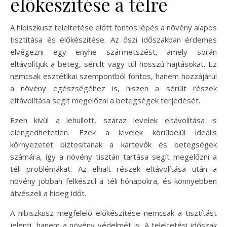
előkészítése a télre
A hibiszkusz teleltetése előtt fontos lépés a növény alapos
tisztítása és előkészítése. Az őszi időszakban érdemes
elvégezni egy enyhe szármetszést, amely során
eltávolítjuk a beteg, sérült vagy túl hosszú hajtásokat. Ez
nemcsak esztétikai szempontból fontos, hanem hozzájárul
a növény egészségéhez is, hiszen a sérült részek
eltávolítása segít megelőzni a betegségek terjedését.
Ezen kívül a lehullott, száraz levelek eltávolítása is
elengedhetetlen. Ezek a levelek körülbelül ideális
környezetet biztosítanak a kártevők és betegségek
számára, így a növény tisztán tartása segít megelőzni a
téli problémákat. Az elhalt részek eltávolítása után a
növény jobban felkészül a téli hónapokra, és könnyebben
átvészeli a hideg időt.
A hibiszkusz megfelelő előkészítése nemcsak a tisztítást
jelenti, hanem a növény védelmét is. A teleltetési időszak