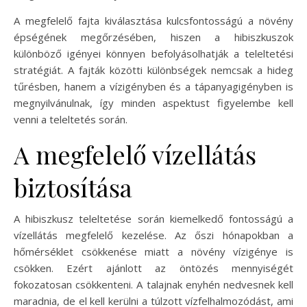
A megfelelő fajta kiválasztása kulcsfontosságú a növény
épségének megőrzésében, hiszen a hibiszkuszok
különböző igényei könnyen befolyásolhatják a teleltetési
stratégiát. A fajták közötti különbségek nemcsak a hideg
tűrésben, hanem a vízigényben és a tápanyagigényben is
megnyilvánulnak, így minden aspektust figyelembe kell
venni a teleltetés során.
A megfelelő vízellátás
biztosítása
A hibiszkusz teleltetése során kiemelkedő fontosságú a
vízellátás megfelelő kezelése. Az őszi hónapokban a
hőmérséklet csökkenése miatt a növény vízigénye is
csökken. Ezért ajánlott az öntözés mennyiségét
fokozatosan csökkenteni. A talajnak enyhén nedvesnek kell
maradnia, de el kell kerülni a túlzott vízfelhalmozódást, ami