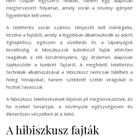
nem csupán egyszerű feladat, hanem egy alaposan
megtervezett folyamat, amely során a növény igényeit
figyelembe kell venni.
A teleltetés során számos tényezőt kell mérlegelni,
kezdve a fajtától, amely a legjobban alkalmazkodik az adott
éghajlathoz, egészen a vízellátás és a tápanyagok
kezeléséig. A hibiszkuszok különböző fajtái eltérően
reagálnak a téli körülményekre, így érdemes alaposan
tájékozódni a konkrét fajtáról. A megfelelő teleltetési
technikák alkalmazásával a hibiszkusz nemcsak túlélheti a
hideg hónapokat, hanem szebbnél szebb virágokat is
hozhat tavasszal.
A hibiszkusz teleltetésének lépései jól megtervezettek, és
ha ezeket betartjuk, a növényünk egészségesen és
életerősen vészelheti át a telet.
A hibiszkusz fajták